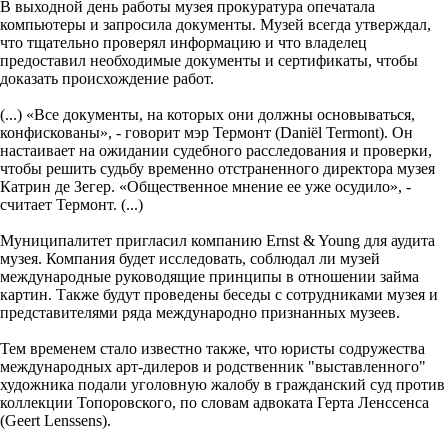
В выходной день работы музея прокуратура опечатала
компьютеры и запросила документы. Музей всегда утверждал,
что тщательно проверял информацию и что владелец
предоставил необходимые документы и сертификаты, чтобы
доказать происхождение работ.
(...) «Все документы, на которых они должны основываться,
конфискованы», - говорит мэр Термонт (Daniël Termont). Он
настаивает на ожидании судебного расследования и проверки,
чтобы решить судьбу временно отстраненного директора музея
Катрин де Зегер. «Общественное мнение ее уже осудило», -
считает Термонт. (...)
Муниципалитет пригласил компанию Ernst & Young для аудита
музея. Компания будет исследовать, соблюдал ли музей
международные руководящие принципы в отношении займа
картин. Также будут проведены беседы с сотрудниками музея и
представителями ряда международно признанных музеев.
Тем временем стало известно также, что юристы содружества
международных арт-дилеров и родственник "выставленного"
художника подали уголовную жалобу в гражданский суд против
коллекции Топоровского, по словам адвоката Герта Ленссенса
(Geert Lenssens).