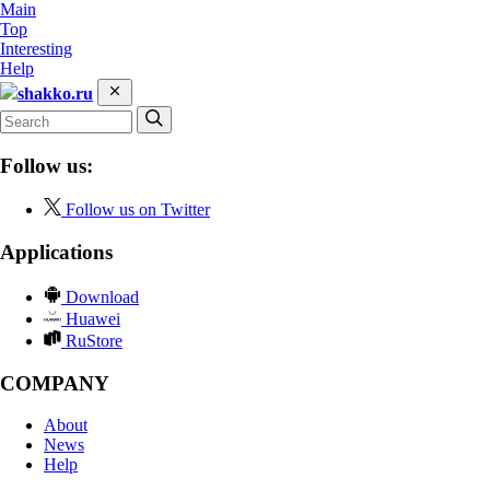
Main
Top
Interesting
Help
shakko.ru
Follow us:
Follow us on Twitter
Applications
Download
Huawei
RuStore
COMPANY
About
News
Help