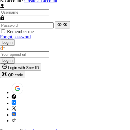
No account?
Create an account
Remember me
Forgot password
Log in
Log in
Login with Sber ID
QR code