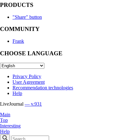
PRODUCTS
"Share" button
COMMUNITY
Frank
CHOOSE LANGUAGE
Privacy Policy
User Agreement
Recommendation technologies
Help
LiveJournal
— v.931
Main
Top
Interesting
Help