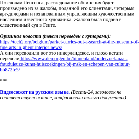
По словам Ленсенса, расследование обвинения будет
произведено из-за жалобы, поданной его клиентами, четырьмя
арт-дилерами и ненанзванным управляющим художественным
наследием известного художника. Жалоба была подана в
следственный суд в Генте.
Оригинал новости (текст переведен с купюрами):
https://tech2.org/belgium/parket-carries-out-a-search-at-the-museum-of-
fine-arts-in-ghent-interior-news/
А они переводили вот это нидерландское, и плохо кстати
перевели
https://www.demorgen.be/binnenland/onderzoek-naar-
frauduleuze-kunst-huiszoekingen-bij-msk-en-schepen-van-cultuur-
bb872fe5/
***
Видеосюжет на русском языке.
(Вести-24, заголовок не
соответствует истине, конфисковали только документы)