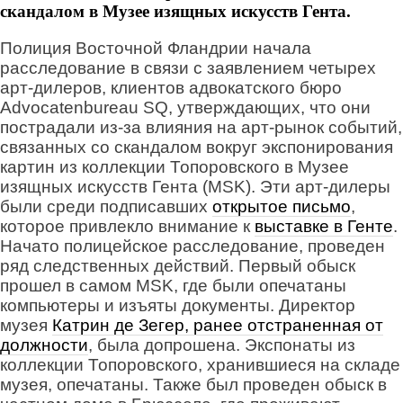
скандалом в Музее изящных искусств Гента.
Полиция Восточной Фландрии начала
расследование в связи с заявлением четырех
арт-дилеров, клиентов адвокатского бюро
Advocatenbureau SQ, утверждающих, что они
пострадали из-за влияния на арт-рынок событий,
связанных со скандалом вокруг экспонирования
картин из коллекции Топоровского в Музее
изящных искусств Гента (MSK). Эти арт-дилеры
были среди подписавших
открытое письмо
,
которое привлекло внимание к
выставке в Генте
.
Начато полицейское расследование, проведен
ряд следственных действий. Первый обыск
прошел в самом MSK, где были опечатаны
компьютеры и изъяты документы. Директор
музея
Катрин де Зегер, ранее отстраненная от
должности
, была допрошена. Экспонаты из
коллекции Топоровского, хранившиеся на складе
музея, опечатаны. Также был проведен обыск в