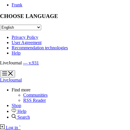
Frank
CHOOSE LANGUAGE
Privacy Policy
User Agreement
Recommendation technologies
Help
LiveJournal
— v.931
?
?
LiveJournal
Find more
Communities
RSS Reader
Shop
Help
Search
Log in
`