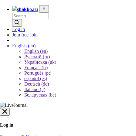
shakko.ru
Log in
Join free
Join
English
(en)
English (en)
Русский (ru)
Українська (uk)
Français (fr)
Português (pt)
español (es)
Deutsch (de)
Italiano (it)
Беларуская (be)
Log in