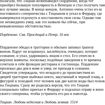
полагали, что Тициан возненавидел Порденоне, когда тот
приобрел большую популярность в Венеции и стал получать там
все лучшие заказы. В конце концов, Антонио очень устал из-за
постоянного соперничества с Тицианом и уехал в Феррару, где
намеревался отдохнуть и восстановить свои силы. Однако там
он неожиданно умер, как это назвали бы сейчас, при
невыясненных обстоятельствах.
Порденоне. Свв. Просдоций и Петр. 16 век
Порденоне обедал в траттории и обильно запивал трапезу
вином. Вдруг он вскрикнул, захлебнулся, очевидно, потерял
сознание, и упал, ударившись лицом о стол. Его отнесли в
верхние комнаты, поскольку подобные заведения в те времена
сочетали в себе функции ресторана и гостиницы. Порденоне
пролежал два дня в коме и умер, не приходя в сознание.
Свидетели утверждали, что незадолго до происшествия из
дверей траттории выбежал некто, закутанный в черный плащ, а
фигурой и походкой этот человек как две капли воды был похож
на Тициана. Сразу же родилась версия, что это Тициан
специально тайно приехал в Феррару и подсыпал отраву в вино
своего соперника, чтобы устранить его раз и навсегда.
Тициан. Любовь небесная и Любовь земная. 1514