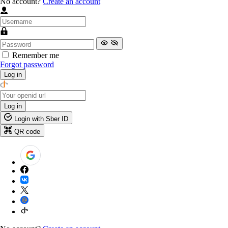
No account?
Create an account
Remember me
Forgot password
Log in
Log in
Login with Sber ID
QR code