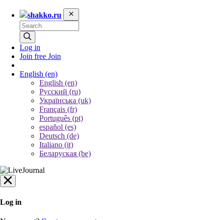
shakko.ru
Log in
Join free
Join
English
(en)
English (en)
Русский (ru)
Українська (uk)
Français (fr)
Português (pt)
español (es)
Deutsch (de)
Italiano (it)
Беларуская (be)
Log in