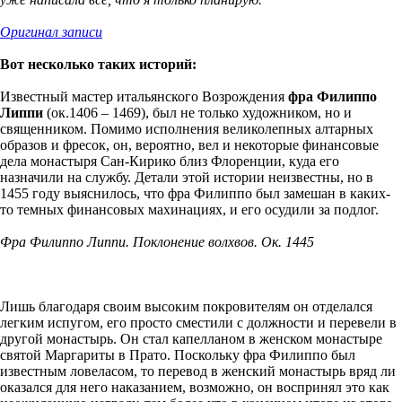
Оригинал записи
Вот несколько таких историй:
Известный мастер итальянского Возрождения
фра Филиппо
Липпи
(ок.1406 – 1469), был не только художником, но и
священником. Помимо исполнения великолепных алтарных
образов и фресок, он, вероятно, вел и некоторые финансовые
дела монастыря Сан-Кирико близ Флоренции, куда его
назначили на службу. Детали этой истории неизвестны, но в
1455 году выяснилось, что фра Филиппо был замешан в каких-
то темных финансовых махинациях, и его осудили за подлог.
Фра Филиппо Липпи. Поклонение волхвов. Ок. 1445
Лишь благодаря своим высоким покровителям он отделался
легким испугом, его просто сместили с должности и перевели в
другой монастырь. Он стал капелланом в женском монастыре
святой Маргариты в Прато. Поскольку фра Филиппо был
известным ловеласом, то перевод в женский монастырь вряд ли
оказался для него наказанием, возможно, он воспринял это как