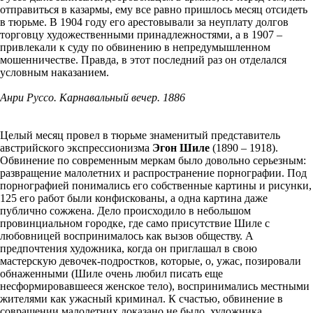
отправиться в казармы, ему все равно пришлось месяц отсидеть
в тюрьме. В 1904 году его арестовывали за неуплату долгов
торговцу художественными принадлежностями, а в 1907 –
привлекали к суду по обвинению в непредумышленном
мошенничестве. Правда, в этот последний раз он отделался
условным наказанием.
Анри Руссо. Карнавальный вечер. 1886
Целый месяц провел в тюрьме знаменитый представитель
австрийского экспрессионизма
Эгон Шиле
(1890 – 1918).
Обвинение по современным меркам было довольно серьезным:
развращение малолетних и распространение порнографии. Под
порнографией понимались его собственные картины и рисунки,
125 его работ были конфискованы, а одна картина даже
публично сожжена. Дело происходило в небольшом
провинциальном городке, где само присутствие Шиле с
любовницей воспринималось как вызов обществу. А
предпочтения художника, когда он приглашал в свою
мастерскую девочек-подростков, которые, о, ужас, позировали
обнаженными (Шиле очень любил писать еще
несформировавшееся женское тело), воспринимались местными
жителями как ужасный криминал. К счастью, обвинение в
совращении малолетних доказано не было, художника