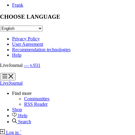
Frank
CHOOSE LANGUAGE
Privacy Policy
User Agreement
Recommendation technologies
Help
LiveJournal
— v.931
?
?
LiveJournal
Find more
Communities
RSS Reader
Shop
Help
Search
Log in
`