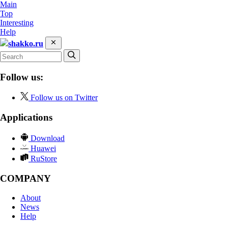
Main
Top
Interesting
Help
shakko.ru
Follow us:
Follow us on Twitter
Applications
Download
Huawei
RuStore
COMPANY
About
News
Help