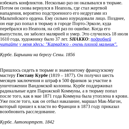
избежать конфликтов. Несколько раз он оказывался в тюрьме.
Потом он снова вернулся в Неаполь, где стал жертвой
нападения, вероятно подстроенного его недругами из
Мальтийского ордена. Ему сильно изуродовали лицо. Позднее,
он еще раз попал в тюрьму в городе Порто-Эрколе, куда
перебрался из Неаполя, на сей раз по ошибке. Когда его
выпустили, он заболел малярией и умер. Это случилось 18 июля
1610 года, художнику было 37 лет.
SHAKKO
:
подробней
читайте у меня здесь: "Карваджо - очень плохой мальчик".
Курбе. Барышни на берегу Сены. 1856
Пришлось сидеть в тюрьме и знаменитому французскому
мастеру
Гюставу Курбе
(1819 – 1877). Он получил шесть
месяцев заключения и штраф в 500 франков за участие в
уничтожении Вандомской колонны. Курбе поддерживал
радикальные идеи Парижской Коммуны, а в тюрьму попал
после того, как в мае 1871 года Коммуна была утоплена в крови.
Уже после того, как он отбыл наказание, маршал Мак-Магон,
который пришел к власти во Франции в 1873 году приказал
возобновить расследование.
Курбе. Автопортрет. 1842