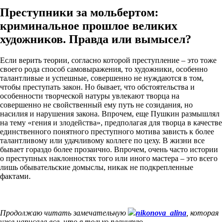
Преступники за мольбертом:
криминальное прошлое великих
художников. Правда или вымысел?
Если верить теории, согласно которой преступление – это тоже
своего рода способ самовыражения, то художники, особенно
талантливые и успешные, совершенно не нуждаются в том,
чтобы преступать закон. Но бывает, что обстоятельства и
особенности творческой натуры увлекают творца на
совершенно не свойственный ему путь не созидания, но
насилия и нарушения закона. Впрочем, еще Пушкин размышлял
на тему «гения и злодейства», предполагая для творца в качестве
единственного понятного преступного мотива зависть к более
талантливому или удачливому коллеге по цеху. В жизни все
бывает гораздо более прозаично. Впрочем, очень часто истории
о преступных наклонностях того или иного мастера – это всего
лишь обывательские домыслы, никак не подкрепленные
фактами.
Продолжаю читать замечательную
nikonova_alina
, которая
уже написала все, что я только планирую.