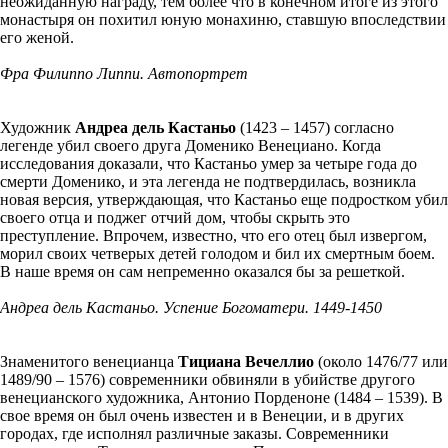
неожиданную награду, тем более что в конечном итоге из этого
монастыря он похитил юную монахиню, ставшую впоследствии
его женой.
Фра Филиппо Липпи. Автопортрет
Художник
Андреа дель Кастаньо
(1423 – 1457) согласно
легенде убил своего друга Доменико Венециано. Когда
исследования доказали, что Кастаньо умер за четыре года до
смерти Доменико, и эта легенда не подтвердилась, возникла
новая версия, утверждающая, что Кастаньо еще подростком убил
своего отца и поджег отчий дом, чтобы скрыть это
преступление. Впрочем, известно, что его отец был извергом,
морил своих четверых детей голодом и бил их смертным боем.
В наше время он сам непременно оказался бы за решеткой.
Андреа дель Кастаньо. Успение Богоматери. 1449-1450
Знаменитого венецианца
Тициана Вечеллио
(около 1476/77 или
1489/90 – 1576) современники обвиняли в убийстве другого
венецианского художника, Антонио Порденоне (1484 – 1539). В
свое время он был очень известен и в Венеции, и в других
городах, где исполнял различные заказы. Современники