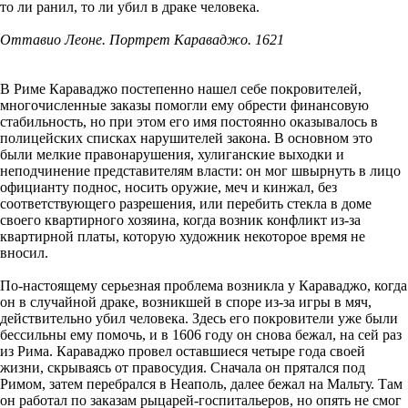
то ли ранил, то ли убил в драке человека.
Оттавио Леоне. Портрет Караваджо. 1621
В Риме Караваджо постепенно нашел себе покровителей,
многочисленные заказы помогли ему обрести финансовую
стабильность, но при этом его имя постоянно оказывалось в
полицейских списках нарушителей закона. В основном это
были мелкие правонарушения, хулиганские выходки и
неподчинение представителям власти: он мог швырнуть в лицо
официанту поднос, носить оружие, меч и кинжал, без
соответствующего разрешения, или перебить стекла в доме
своего квартирного хозяина, когда возник конфликт из-за
квартирной платы, которую художник некоторое время не
вносил.
По-настоящему серьезная проблема возникла у Караваджо, когда
он в случайной драке, возникшей в споре из-за игры в мяч,
действительно убил человека. Здесь его покровители уже были
бессильны ему помочь, и в 1606 году он снова бежал, на сей раз
из Рима. Караваджо провел оставшиеся четыре года своей
жизни, скрываясь от правосудия. Сначала он прятался под
Римом, затем перебрался в Неаполь, далее бежал на Мальту. Там
он работал по заказам рыцарей-госпитальеров, но опять не смог