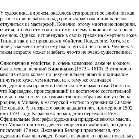
У художника, впрочем, оказалось стопроцентное алиби: он как
раз в этот день работал над срочным заказом и никак не мог
отлучиться из мастерской. Конечно, этому многие не поверили,
считая, что его отмазали, потому что ему покровительствовал
сам дож. Однако, исповедуясь в своих грехах на смертном ложе,
Тициан так и не признался в убийстве Порденоне. Хотя, кто
знает, в момент смерти ему было чуть ли не сто лет. Человек в
таком возрасте может и забыть что-то не очень существенное.
Однозначно в убийстве, и, очень возможно, даже не в одном
был замешан великий
Караваджо
(1573 – 1610). В отличие от
многих своих коллег по цеху он владел шпагой и кинжалом
ничуть не хуже, чем кистью, и, к тому же отличался
несдержанным нравом и бешеным темпераментом. Известно,
что Караваджо, происходивший из достаточно состоятельной
семьи, начал получать художественное образование у себя на
родине, в Милане, в мастерской местного художника Симоне
Петерцано. А в возрасте около двадцати лет, примерно в 1592
или 1593 году, Караваджо неожиданно переехал в Рим.
Официальные биографы художника придерживаются мысли,
что Милан стал тесен для его творческих амбиций, но один из
писателей 17 века, Джованни Беллори предполагал, что
художник был вынужден бежать из родного города, поскольку