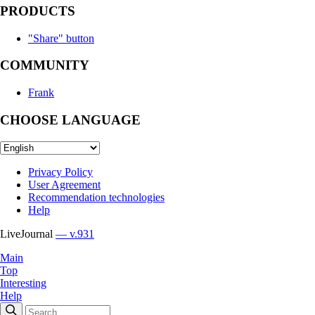
PRODUCTS
"Share" button
COMMUNITY
Frank
CHOOSE LANGUAGE
Privacy Policy
User Agreement
Recommendation technologies
Help
LiveJournal
— v.931
Main
Top
Interesting
Help