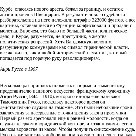
Курбе, опасаясь нового ареста, бежал за границу, и остаток
жизни провел в Швейцарии. В результате нового судебного
разбирательства на него наложили штраф в 323000 фунтов, а все
картины, остававшиеся во Франции конфисковали и продали с
молотка. Впрочем, это было по большей части политическое
дело, и Курбе, разумеется, не преступник, а жертва
политических репрессий. Хотя Вандомскую колонну,
разрушенную коммунарами как символ тиранической власти,
все же жалко, как и любой исторический памятник, который
попадается под горячую руку революционерам.
Анри Руссо в 1907
Несколько раз пришлось побывать в тюрьме и знаменитому
представителю наивного искусства, французскому художнику
Анри Руссо
(1844 – 1910), которого иногда еще называют
Таможенник Руссо, поскольку некоторое время он
действительно служил на таможне. Это были небольшие сроки
заключения за несерьезные с точки зрения закона проступки.
Первый раз его арестовали еще в ранней молодости, когда он
служил клерком в юридической конторе, и хозяин уличил его в
мелком воровстве из кассы. Чтобы получить снисхождение суда,
Руссо даже записался добровольцем в армию, но перед тем, как