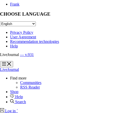
Frank
CHOOSE LANGUAGE
Privacy Policy
User Agreement
Recommendation technologies
Help
LiveJournal
— v.931
?
?
LiveJournal
Find more
Communities
RSS Reader
Shop
Help
Search
Log in
`