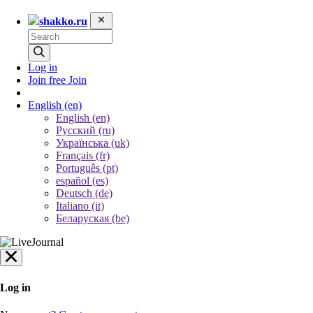
shakko.ru
Log in
Join free
Join
English
(en)
English (en)
Русский (ru)
Українська (uk)
Français (fr)
Português (pt)
español (es)
Deutsch (de)
Italiano (it)
Беларуская (be)
Log in