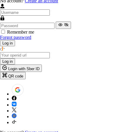
No account?
Create an account
Remember me
Forgot password
Log in
Log in
Login with Sber ID
QR code