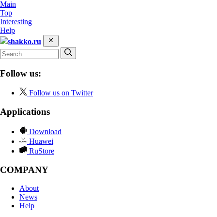
Main
Top
Interesting
Help
shakko.ru
Follow us:
Follow us on Twitter
Applications
Download
Huawei
RuStore
COMPANY
About
News
Help