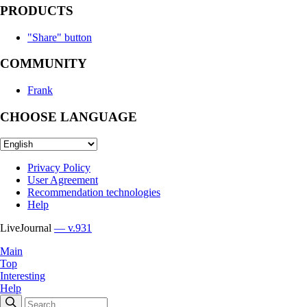
PRODUCTS
"Share" button
COMMUNITY
Frank
CHOOSE LANGUAGE
Privacy Policy
User Agreement
Recommendation technologies
Help
LiveJournal
— v.931
Main
Top
Interesting
Help