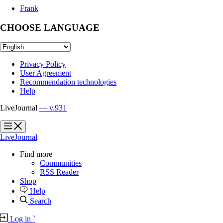
Frank
CHOOSE LANGUAGE
Privacy Policy
User Agreement
Recommendation technologies
Help
LiveJournal
— v.931
?
?
LiveJournal
Find more
Communities
RSS Reader
Shop
Help
Search
Log in
`