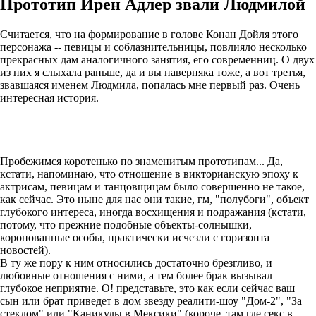
Прототип Ирен Адлер звали Людмилой
Считается, что на формирование в голове Конан Дойля этого
персонажа -- певицы и соблазнительницы, повлияло несколько
прекрасных дам аналогичного занятия, его современниц. О двух
из них я слыхала раньше, да и вы наверняка тоже, а вот третья,
звавшаяся именем Людмила, попалась мне первый раз. Очень
интересная история.
Пробежимся коротенько по знаменитым прототипам... Да,
кстати, напоминаю, что отношение в викторианскую эпоху к
актрисам, певицам и танцовщицам было совершенно не такое,
как сейчас. Это ныне для нас они такие, гм, "полубоги", объект
глубокого интереса, иногда восхищения и подражания (кстати,
потому, что прежние подобные объекты-солнышки,
коронованные особы, практически исчезли с горизонта
новостей).
В ту же пору к ним относились достаточно брезгливо, и
любовные отношения с ними, а тем более брак вызывал
глубокое неприятие. О! представьте, это как если сейчас ваш
сын или брат приведет в дом звезду реалити-шоу "Дом-2", "За
стеклом" или "Каникулы в Мексики" (короче, там где секс в