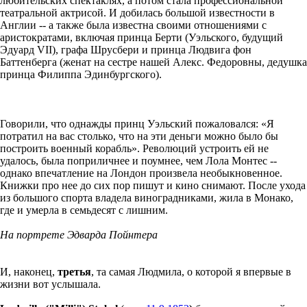
любительских спектаклях, а потом стала профессиональной
театральной актрисой. И добилась большой известности в
Англии -- а также была известна своими отношениями с
аристократами, включая принца Берти (Уэльского, будущий
Эдуард VII), графа Шрусбери и принца Людвига фон
Баттенберга (женат на сестре нашей Алекс. Федоровны, дедушка
принца Филиппа Эдинбургского).
Говорили, что однажды принц Уэльский пожаловался: «Я
потратил на вас столько, что на эти деньги можно было бы
построить военный корабль». Революций устроить ей не
удалось, была поприличнее и поумнее, чем Лола Монтес --
однако впечатление на Лондон произвела необыкновенное.
Книжки про нее до сих пор пишут и кино снимают. После ухода
из большого спорта владела виноградниками, жила в Монако,
где и умерла в семьдесят с лишним.
На портрете Эдварда Пойнтера
И, наконец,
третья
, та самая Людмила, о которой я впервые в
жизни вот услышала.