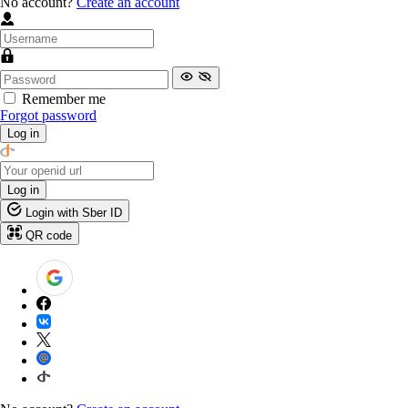
No account?
Create an account
Remember me
Forgot password
Log in
Log in
Login with Sber ID
QR code