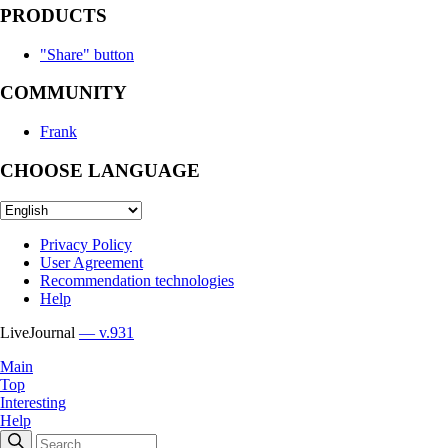
PRODUCTS
"Share" button
COMMUNITY
Frank
CHOOSE LANGUAGE
Privacy Policy
User Agreement
Recommendation technologies
Help
LiveJournal
— v.931
Main
Top
Interesting
Help