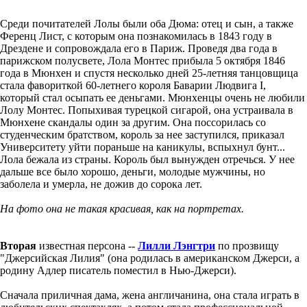
Среди почитателей Лолы были оба Дюма: отец и сын, а также
Ференц Лист, с которым она познакомилась в 1843 году в
Дрездене и сопровождала его в Париж. Проведя два года в
парижском полусвете, Лола Монтес прибыла 5 октября 1846
года в Мюнхен и спустя несколько дней 25-летняя танцовщица
стала фавориткой 60-летнего короля Баварии Людвига I,
который стал осыпать ее деньгами. Мюнхенцы очень не любили
Лолу Монтес. Попыхивая турецкой сигарой, она устраивала в
Мюнхене скандалы один за другим. Она поссорилась со
студенческим братством, король за нее заступился, приказал
Университету уйти пораньше на каникулы, вспыхнул бунт...
Лола бежала из страны. Король был вынужден отречься. У нее
дальше все было хорошо, деньги, молодые мужчины, но
заболела и умерла, не дожив до сорока лет.
На фото она не такая красивая, как на портретах.
Вторая
известная персона --
Лилли Лэнгтри
по прозвищу
"Джерсийская Лилия" (она родилась в американском Джерси, а
родину Адлер писатель поместил в Нью-Джерси).
Сначала приличная дама, жена англичанина, она стала играть в