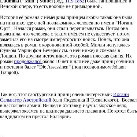
Ludmilla ("Milli") Stubel
(род.
11.9.1852
)
была танцовщицей в
Венской опере, то есть вообще не примадонной.
История ее романа с немецким принцем якобы такая: она была
на пикнике, где с ней познакомился человек по имени "Иоганн
Орт". Начался роман, они стали переписываться. Потом она
выяснила, что человека с таким именем не существует, потом
заметила его на смотре императорских войск. Поняв, что она
ввязалась в роман с коронованной особой, Милли испугалась
(судьбы Марии фон Вечеры? см. о ней ниже) и сбежала в
Лондон. По другим источникам, это романтическая фигня. Их
роман
продолжался
около 10 лет и для нее даже принц сочинил
и поставил балет “Die Assassinen” (под псевдонимом Johann
Traugott).
Так вот, этот габсбургский принц очень интересный:
Иоганн
Сальватор Австрийский
(сын Людовика II Тосканского). Воевал
в настоящей армии. Вышел в отставку, изучил морское дело,
выдержал экзамен на шкипера дальнего плавания. Не хотел быть
кандидатом на престол Болгарии.