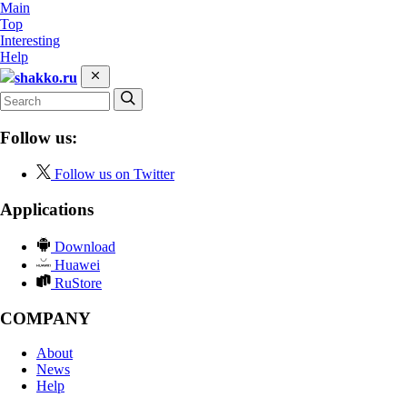
Main
Top
Interesting
Help
shakko.ru
Follow us:
Follow us on Twitter
Applications
Download
Huawei
RuStore
COMPANY
About
News
Help