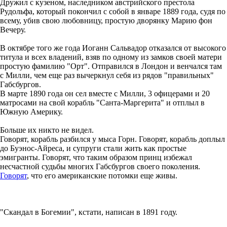
Дружил с кузеном, наследником австрийского престола
Рудольфа, который покончил с собой в январе 1889 года, судя по
всему, убив свою любовницу, простую дворянку Марию фон
Вечеру.
В октябре того же года Иоганн Сальвадор отказался от высокого
титула и всех владений, взяв по одному из замков своей матери
простую фамилию "Орт". Отправился в Лондон и венчался там
с Милли, чем еще раз вычеркнул себя из рядов "правильных"
Габсбургов.
В марте 1890 года он сел вместе с Милли, 3 офицерами и 20
матросами на свой корабль "Санта-Маргерита" и отплыл в
Южную Америку.
Больше их никто не видел.
Говорят, корабль разбился у мыса Горн. Говорят, корабль доплыл
до Буэнос-Айреса, и супруги стали жить как простые
эмигранты. Говорят, что таким образом принц избежал
несчастной судьбы многих Габсбургов своего поколения.
Говорят
, что его американские потомки еще живы.
"Скандал в Богемии", кстати, написан в 1891 году.