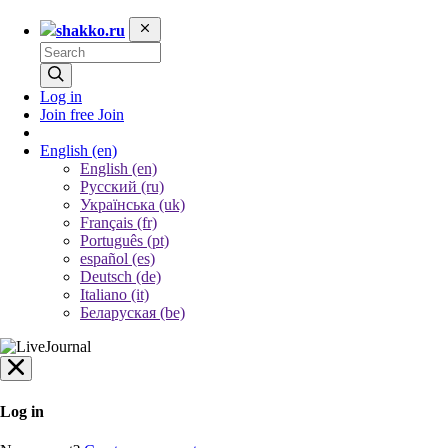
shakko.ru
Log in
Join free
Join
English
(en)
English (en)
Русский (ru)
Українська (uk)
Français (fr)
Português (pt)
español (es)
Deutsch (de)
Italiano (it)
Беларуская (be)
Log in