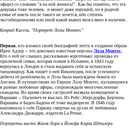
эфире) со словами "я на ней женюсь!". Как бы понятно, что эта
девушка тоже человек, и может даже хороший, но в родной
семье её иметь после такого не хочется, ибо степень
эксгибиционизма или иной какой вывих мозга явно в наличии.
Конрад Кисель. "Портрет Лолы Монтес"
Первая
, кто вложил своей биографией лепту в создании образа
Ирен Адлер -- это довольно известная персона
Лола Монтес
.
Кто о ней не слышал, рассказываю коротенько: ирландка из
приличной семьи, которая пожив в Испании, в 1843 году
вернулась в Лондон и стала выдавать себя за испанскую
танцовщицу. Как пишет о ней Википедия, после успешного
дебюта её разоблачили, и Лола была вынуждена бежать из
Англии. В путешествиях по Европе Лолу Монтес, пускавшуюся
в разные любовные аферы, сопровождали многочисленные
скандалы. Во время своих гастролей вызвала возмущение в
Варшаве -- Паскевич ее выслал. Из Рейс-Эберсдорфа, Берлина,
Варшавы и Баден-Бадена её тоже выдворили. В 1846 году
напомнила о себе Парижу смертью на дуэли её любовника
Александра Дюжарри, издателя La Presse.
Портреты кисти Жюля Лора и Йозефа Карла Штилера