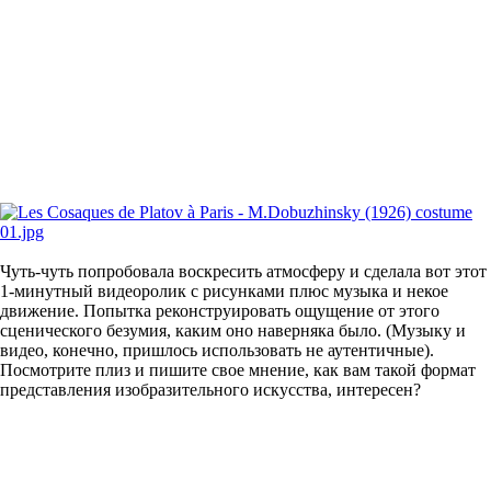
***
Моя книга "Омерзительное искусство" поступила в
предпродажу, покупайте! (
ссылка1
) (
ссылка2
)
балет
эмигранты
Telegram channel