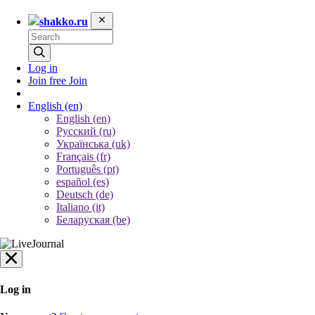
shakko.ru
Log in
Join free
Join
English
(en)
English (en)
Русский (ru)
Українська (uk)
Français (fr)
Português (pt)
español (es)
Deutsch (de)
Italiano (it)
Беларуская (be)
Log in