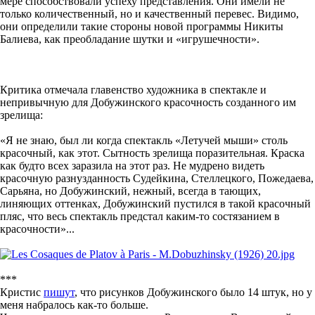
мере способствовали успеху представления. Они имели не
только количественный, но и качественный перевес. Видимо,
они определили такие стороны новой программы Никиты
Балиева, как преобладание шутки и «игрушечности».
Критика отмечала главенство художника в спектакле и
непривычную для Добужинского красочность созданного им
зрелища:
«Я не знаю, был ли когда спектакль «Летучей мыши» столь
красочный, как этот. Сытность зрелища поразительная. Краска
как будто всех заразила на этот раз. Не мудрено видеть
красочную разнузданность Судейкина, Стеллецкого, Пожедаева,
Сарьяна, но Добужинский, нежный, всегда в тающих,
линяющих оттенках, Добужинский пустился в такой красочный
пляс, что весь спектакль предстал каким-то состязанием в
красочности»...
***
Кристис
пишут
, что рисунков Добужинского было 14 штук, но у
меня набралось как-то больше.