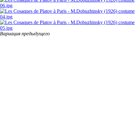
Вариация предыдущего
Чуть-чуть попробовала воскресить атмосферу и сделала вот этот
1-минутный видеоролик с рисунками плюс музыка и некое
движение. Попытка реконструировать ощущение от этого
сценического безумия, каким оно наверняка было. (Музыку и
видео, конечно, пришлось использовать не аутентичные).
Посмотрите плиз и пишите свое мнение, как вам такой формат
представления изобразительного искусства, интересен?