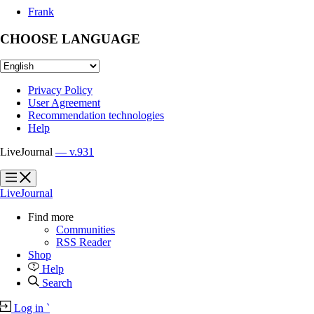
Frank
CHOOSE LANGUAGE
Privacy Policy
User Agreement
Recommendation technologies
Help
LiveJournal
— v.931
?
?
LiveJournal
Find more
Communities
RSS Reader
Shop
Help
Search
Log in
`