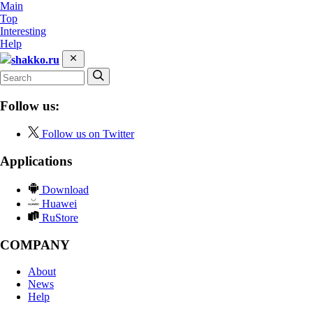
Main
Top
Interesting
Help
shakko.ru
Follow us:
Follow us on Twitter
Applications
Download
Huawei
RuStore
COMPANY
About
News
Help