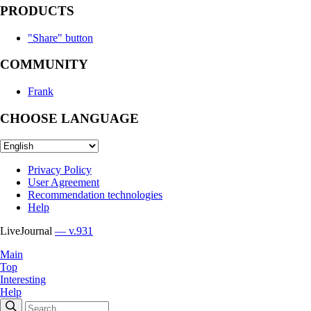
PRODUCTS
"Share" button
COMMUNITY
Frank
CHOOSE LANGUAGE
Privacy Policy
User Agreement
Recommendation technologies
Help
LiveJournal
— v.931
Main
Top
Interesting
Help