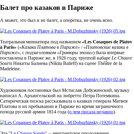
Балет про казаков в Париже
А может, это был и не балет, а оперетка, не очень ясно.
Театральная миниатюра под названием
«
Les Cosaques de Platov
à Paris
»
(
«
Казаки Платова в Париже
» /
«Платовские к
азаки в
Париже
»
, с подзаголовком
«Гравюры эпохи»
) была впервые
поставлена в Париже же, в 1926 году, труппой кабаре
Le Chauve
Souris
Никиты Балиева (Nikita Balieff) на сцене Théâtre de la
Madeleine.
Художником постановки был Мстислав Добужинский, музыку
написал А. Архангельский на либретто Петра Потемкина.
Сатирическая пиэска рассказывала о казаках генерала Матвея
Платова и их пребывании в Париже во время заграничного
похода русской армии 1814 года (
о чем писала недавно
).
Эта "
Le Chauve Souris
" -- эмигрантское продолжение