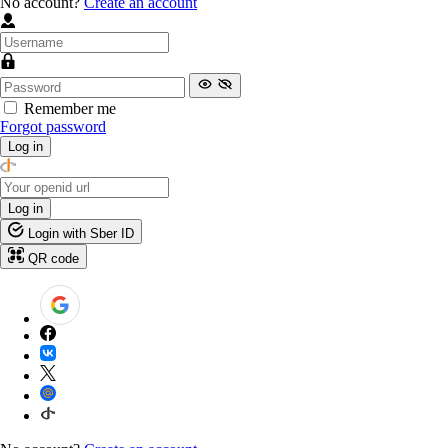
No account?
Create an account
Remember me
Forgot password
Log in
Log in
Login with Sber ID
QR code