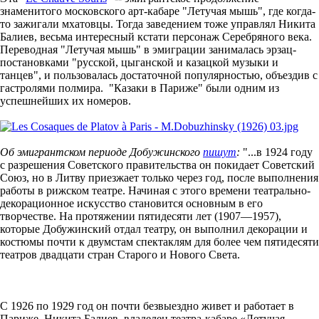
знаменитого московского арт-кабаре "Летучая мышь", где когда-
то зажигали мхатовцы. Тогда заведением тоже управлял Никита
Балиев, весьма интересный кстати персонаж Серебряного века.
Переводная "Летучая мышь" в эмиграции занималась эрзац-
постановками "русской, цыганской и казацкой музыки и
танцев", и пользовалась достаточной популярностью, объездив с
гастролями полмира. "Казаки в Париже" были одним из
успешнейших их номеров.
Об эмигрантском периоде Добужинского
пишут
:
"...в 1924 году
с разрешения Советского правительства он покидает Советский
Союз, но в Литву приезжает только через год, после выполнения
работы в рижском театре. Начиная с этого времени театрально-
декорационное искусство становится основным в его
творчестве. На протяжении пятидесяти лет (1907—1957),
которые Добужинский отдал театру, он выполнил декорации и
костюмы почти к двумстам спектаклям для более чем пятидесяти
театров двадцати стран Старого и Нового Света.
С 1926 по 1929 год он почти безвыездно живет и работает в
Париже. Никита Балиев, владелец театра-кабаре «Летучая