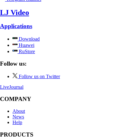
COMMUNITY
Frank
CHOOSE LANGUAGE
v.931
Privacy Policy
User Agreement
Recommendation technologies
Help