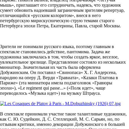
мышь», приглашает его сотрудничать, надеясь, что художник
сумеет обновить надоевший заграничным зрителям репертуар,
отличающийся «русским колоритом», внеся в него
петербургскую мирискусническую струю темами старого
Петербурга эпохи Петра, Екатерины, Павла, старой Москвы.
Зрители не понимали русского языка, поэтому главным в
спектакле становились действие, пантомима. Задача же
художника заключалась в том, чтобы создать яркое, веселое,
увлекательное зрелище. Представление состояло из нескольких
миниатюр. Значительная их часть была оформлена
Добужинским. Он поставил «Свинопаса« X. Г. Андерсена,
пародию на оперу Д. Верди «Травиата», «Казаки Платова в
Париже» (эта миниатюра имела подзаголовок «Гравюры
эпохи»), «Le regiment qui passe...» («Полк идет», чаще
переводилось «Музыка идет») на музыку Штрауса.
В спектакле принимали участие такие талантливые художники,
как С. Ю. Судейкин, Д. С. Стеллецкий, М. С. Сарьян, но, по
отзывам критики, именно декорации Добужинского в большей