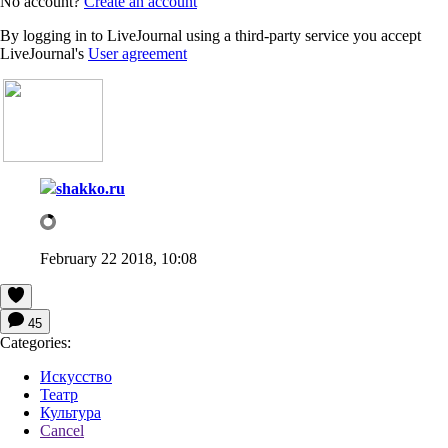
No account?
Create an account
By logging in to LiveJournal using a third-party service you accept
LiveJournal's
User agreement
shakko.ru
February 22 2018, 10:08
45
Categories:
Искусство
Театр
Культура
Cancel