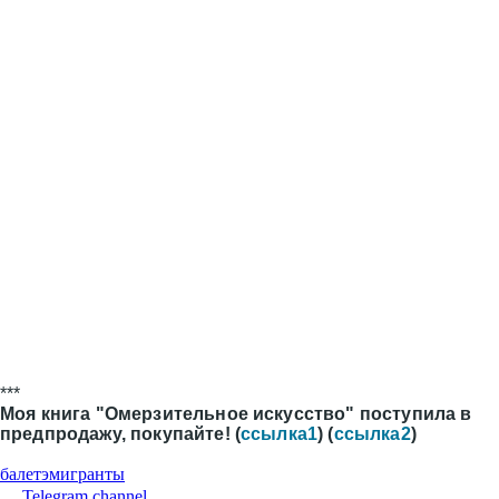
LJ Video
Applications
Download
Huawei
RuStore
Follow us:
Follow us on Twitter
LiveJournal
COMPANY
About
News
Help
PRODUCTS
"Share" button