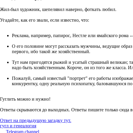
Жил-был художник, шепелявил наверно, фоткать любил.
Угадайте, как его звали, если известно, что:
Реклама, например, папирос, Нестле или ямайского рома --
О его половине могут рассказать мужчины, ведущие образ
первого, ибо такой же хозяйственный.
Тут нам пригодятся рыжий и усатый страшный великан; та,
надо быть хозяйственным. Короче, он из того же класса. И
Пожалуй, самый известый "портрет" его работы изображает
конкурентку, одну реальную психопатку, баловавшуюся п
Гуглить можно и нужно!
Ответы скрываются до выходных. Ответы пишите только сюда 
Ответ на предыдущую загадку тут.
гугл и генеалогия
Telegram channel