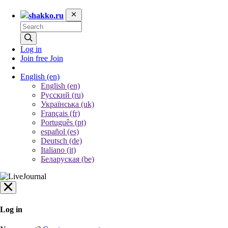
shakko.ru
Log in
Join free
Join
English
(en)
English (en)
Русский (ru)
Українська (uk)
Français (fr)
Português (pt)
español (es)
Deutsch (de)
Italiano (it)
Беларуская (be)
Log in