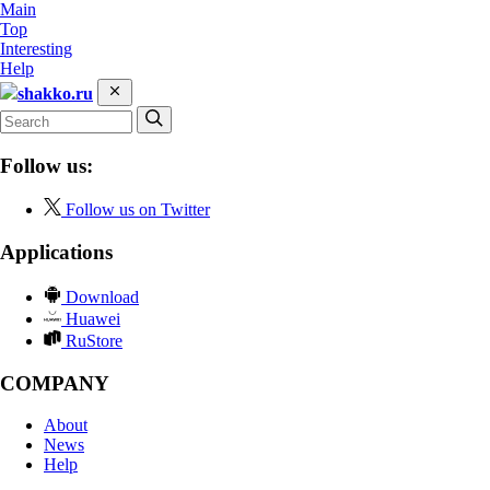
Main
Top
Interesting
Help
shakko.ru
Follow us:
Follow us on Twitter
Applications
Download
Huawei
RuStore
COMPANY
About
News
Help