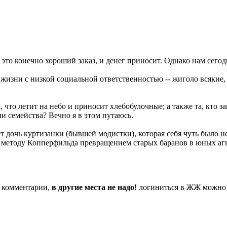
 это конечно хороший заказ, и денег приносит. Однако нам сегод
 жизни с низкой социальной ответственностью -- жиголо всякие,
 что летит на небо и приносит хлебобулочные; а также та, кто з
ли семейства? Вечно я в этом путаюсь.
 дочь куртизанки (бывшей модистки), которая себя чуть было не
о методу Копперфильда превращением старых баранов в юных агн
в комментарии,
в другие места не надо
! логиниться в ЖЖ можно 