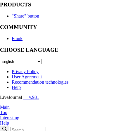
PRODUCTS
"Share" button
COMMUNITY
Frank
CHOOSE LANGUAGE
Privacy Policy
User Agreement
Recommendation technologies
Help
LiveJournal
— v.931
Main
Top
Interesting
Help