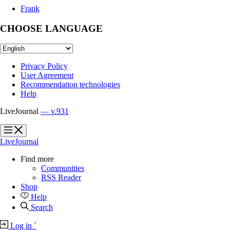
Frank
CHOOSE LANGUAGE
Privacy Policy
User Agreement
Recommendation technologies
Help
LiveJournal
— v.931
?
?
LiveJournal
Find more
Communities
RSS Reader
Shop
Help
Search
Log in
`