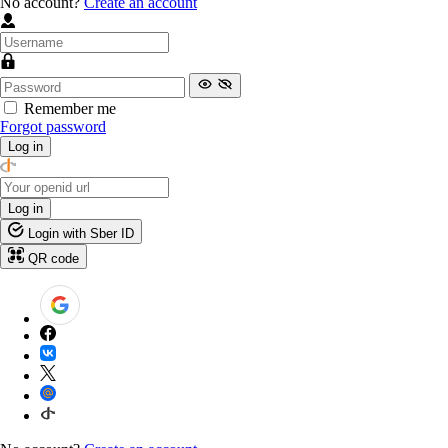
No account?
Create an account
Remember me
Forgot password
Log in
Log in
Login with Sber ID
QR code