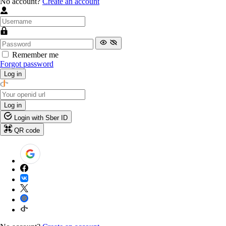
No account?
Create an account
Remember me
Forgot password
Log in
Log in
Login with Sber ID
QR code