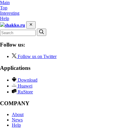
Main
Top
Interesting
Help
shakko.ru
Follow us:
Follow us on Twitter
Applications
Download
Huawei
RuStore
COMPANY
About
News
Help