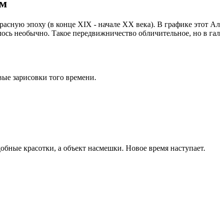
ом
сную эпоху (в конце XIX - начале ХХ века). В графике этот Аль
чалось необычно. Такое передвижничество обличительное, но в г
ые зарисовки того времени.
бные красотки, а объект насмешки. Новое время наступает.