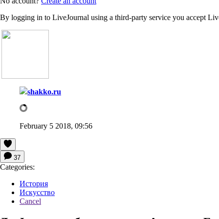
No account?
Create an account
By logging in to LiveJournal using a third-party service you accept Li
shakko.ru
February 5 2018, 09:56
37
Categories:
История
Искусство
Cancel