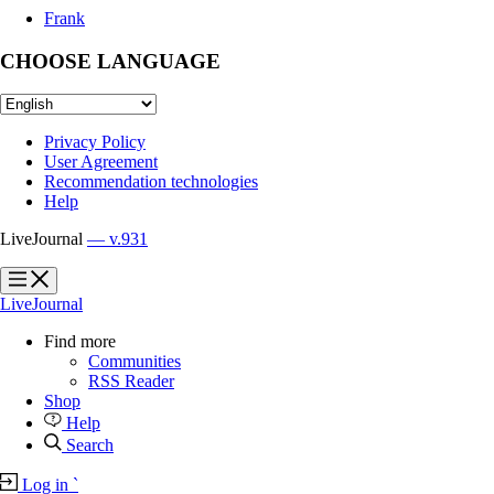
Frank
CHOOSE LANGUAGE
Privacy Policy
User Agreement
Recommendation technologies
Help
LiveJournal
— v.931
?
?
LiveJournal
Find more
Communities
RSS Reader
Shop
Help
Search
Log in
`