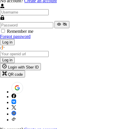
No account?
Create an account
Remember me
Forgot password
Log in
Log in
Login with Sber ID
QR code