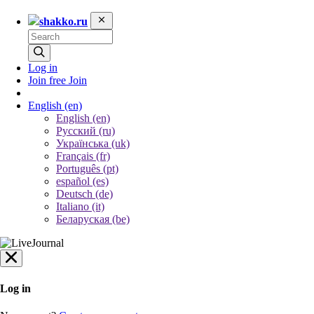
shakko.ru
Log in
Join free
Join
English
(en)
English (en)
Русский (ru)
Українська (uk)
Français (fr)
Português (pt)
español (es)
Deutsch (de)
Italiano (it)
Беларуская (be)
Log in