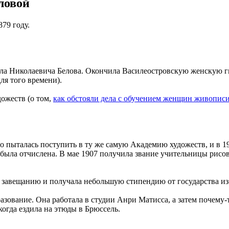
ловой
79 году.
ила Николаевича Белова. Окончила Василеостровскую женскую г
ля того времени).
ожеств (о том,
как обстояли дела с обучением женщин живописи 
но пыталась поступить в ту же самую Академию художеств, и в 1
 была отчислена. В мае 1907 получила звание учительницы рисов
 завещанию и получала небольшую стипендию от государства из-
зование. Она работала в студии Анри Матисса, а затем почему-т
 когда ездила на этюды в Брюссель.