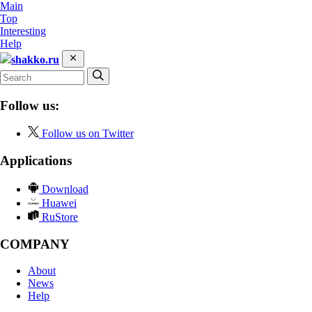
Main
Top
Interesting
Help
shakko.ru
Follow us:
Follow us on Twitter
Applications
Download
Huawei
RuStore
COMPANY
About
News
Help