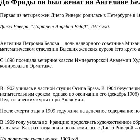
До Фриды он был женат на Ангелине Бе
Первая из четырех жен Диего Риверы родилась в Петербурге в 18
Диего Ривера. "Портрет Angelina Beloff", 1917 год.
Ангелина Петровна Белова -- дочь надворного советника Миха
математическом отделении Высших женских курсов (это круто д
С 1898 посещала вечерние классы Императорской Академии Худ
копировала в Эрмитаже.
В 1902 училась в частной студии Осипа Браза. В 1904 безуспеш
испытательным сроком, однако по окончании его (декабрь 1906)
Педагогических курсах при Академии.
После смерти отца в 1909 году жила на денежное содержание по
В 1909 году уехала во Францию продолжать художественное обра
Camarasa. Как раз тогда она и познакомилась с Диего Риверой --
На портрете кисти мужа, 1909 год