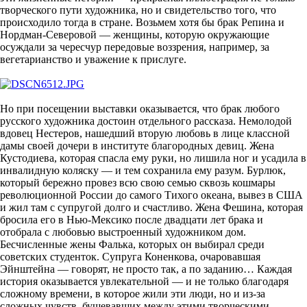
творческого пути художника, но и свидетельство того, что
происходило тогда в стране. Возьмем хотя бы брак Репина и
Нордман-Северовой — женщины, которую окружающие
осуждали за чересчур передовые воззрения, например, за
вегетарианство и уважение к прислуге.
Но при посещении выставки оказывается, что брак любого
русского художника достоин отдельного рассказа. Немолодой
вдовец Нестеров, нашедший вторую любовь в лице классной
дамы своей дочери в институте благородных девиц. Жена
Кустодиева, которая спасла ему руки, но лишила ног и усадила в
инвалидную коляску — и тем сохранила ему разум. Бурлюк,
который бережно провез всю свою семью сквозь кошмары
революционной России до самого Тихого океана, вывез в США
и жил там с супругой долго и счастливо. Жена Фешина, которая
бросила его в Нью-Мексико после двадцати лет брака и
отобрала с любовью выстроенный художником дом.
Бесчисленные жены Фалька, которых он выбирал среди
советских студенток. Супруга Коненкова, очаровавшая
Эйнштейна — говорят, не просто так, а по заданию… Каждая
история оказывается увлекательной — и не только благодаря
сложному времени, в которое жили эти люди, но и из-за
сложных чувств, бушевавших между этими творческими