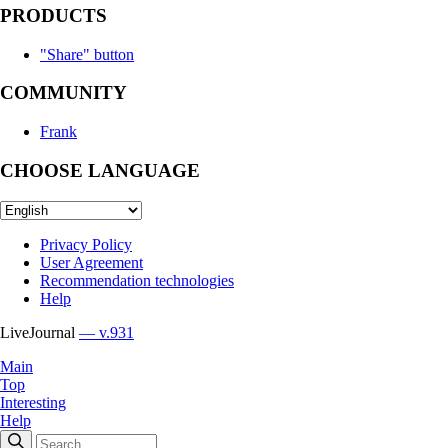
PRODUCTS
"Share" button
COMMUNITY
Frank
CHOOSE LANGUAGE
Privacy Policy
User Agreement
Recommendation technologies
Help
LiveJournal
— v.931
Main
Top
Interesting
Help