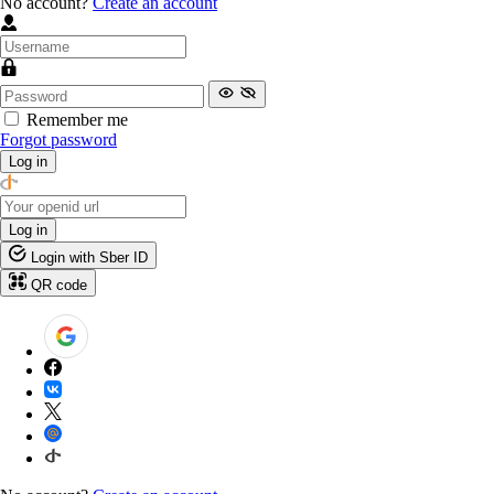
No account?
Create an account
Remember me
Forgot password
Log in
Log in
Login with Sber ID
QR code