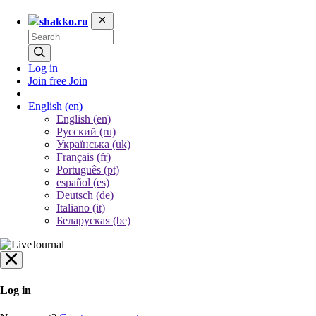
shakko.ru
Log in
Join free
Join
English
(en)
English (en)
Русский (ru)
Українська (uk)
Français (fr)
Português (pt)
español (es)
Deutsch (de)
Italiano (it)
Беларуская (be)
Log in