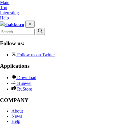
Main
Top
Interesting
Help
shakko.ru
Follow us:
Follow us on Twitter
Applications
Download
Huawei
RuStore
COMPANY
About
News
Help