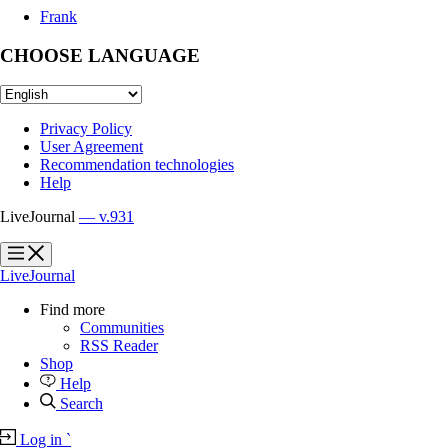
Frank
CHOOSE LANGUAGE
Privacy Policy
User Agreement
Recommendation technologies
Help
LiveJournal
— v.931
?
?
LiveJournal
Find more
Communities
RSS Reader
Shop
Help
Search
Log in
`