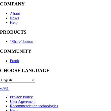
COMPANY
About
News
Help
PRODUCTS
"Share" button
COMMUNITY
Frank
CHOOSE LANGUAGE
v.931
Privacy Policy
User Agreement
Recommendation technologies
Help