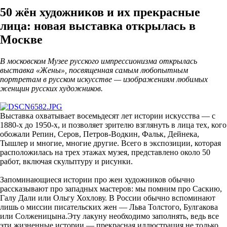
50 жён художников и их прекрасные
лица: новая выставка открылась в
Москве
В московском Музее русского импрессионизма открылась
выставка «Жены», посвященная самым любопытным
портретам в русском искусстве — изображениям любимых
женщин русских художников.
Выставка охватывает восемьдесят лет истории искусства — с
1880-х до 1950-х, и позволяет зрителю взглянуть в лица тех, кого
обожали Репин, Серов, Петров-Водкин, Фальк, Дейнека,
Тышлер и многие, многие другие. Всего в экспозиции, которая
расположилась на трех этажах музея, представлено около 50
работ, включая скульптуру и рисунки.
Запоминающиеся истории про жен художников обычно
рассказывают про западных мастеров: мы помним про Саскию,
Галу Дали или Ольгу Хохлову. В России обычно вспоминают
лишь о миссии писательских жен — Льва Толстого, Булгакова
или Солженицына.
Эту лакуну необходимо заполнять, ведь все
эти жизненные истории — прекрасная иллюстрация не только