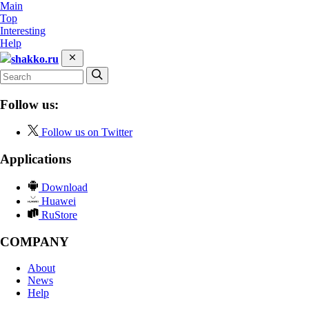
Main
Top
Interesting
Help
shakko.ru
Follow us:
Follow us on Twitter
Applications
Download
Huawei
RuStore
COMPANY
About
News
Help