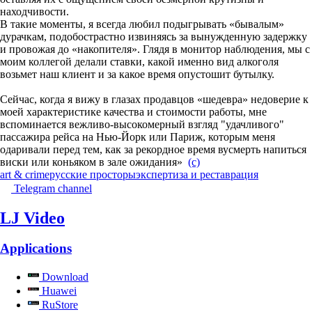
находчивости.
В такие моменты, я всегда любил подыгрывать «бывалым»
дурачкам, подобострастно извиняясь за вынужденную задержку
и провожая до «накопителя». Глядя в монитор наблюдения, мы с
моим коллегой делали ставки, какой именно вид алкоголя
возьмет наш клиент и за какое время опустошит бутылку.
Сейчас, когда я вижу в глазах продавцов «шедевра» недоверие к
моей характеристике качества и стоимости работы, мне
вспоминается вежливо-высокомерный взгляд "удачливого"
пассажира рейса на Нью-Йорк или Париж, которым меня
одаривали перед тем, как за рекордное время вусмерть напиться
виски или коньяком в зале ожидания»
(с)
art & crime
русские просторы
экспертиза и реставрация
Telegram channel
LJ Video
Applications
Download
Huawei
RuStore