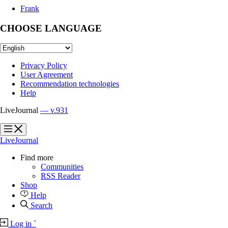
Frank
CHOOSE LANGUAGE
Privacy Policy
User Agreement
Recommendation technologies
Help
LiveJournal
— v.931
?
?
LiveJournal
Find more
Communities
RSS Reader
Shop
Help
Search
Log in
`