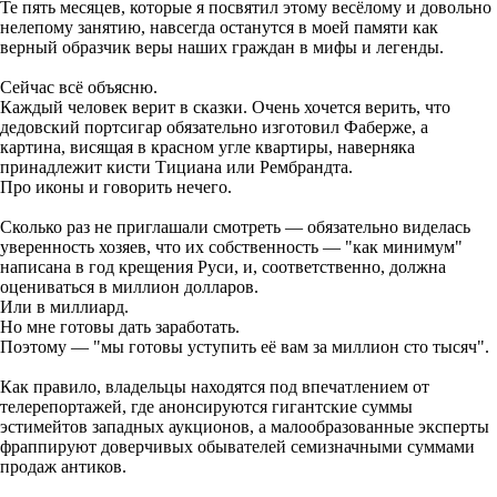
Те пять месяцев, которые я посвятил этому весёлому и довольно
нелепому занятию, навсегда останутся в моей памяти как
верный образчик веры наших граждан в мифы и легенды.
Сейчас всё объясню.
Каждый человек верит в сказки. Очень хочется верить, что
дедовский портсигар обязательно изготовил Фаберже, а
картина, висящая в красном угле квартиры, наверняка
принадлежит кисти Тициана или Рембрандта.
Про иконы и говорить нечего.
Сколько раз не приглашали смотреть — обязательно виделась
уверенность хозяев, что их собственность — "как минимум"
написана в год крещения Руси, и, соответственно, должна
оцениваться в миллион долларов.
Или в миллиард.
Но мне готовы дать заработать.
Поэтому — "мы готовы уступить её вам за миллион сто тысяч".
Как правило, владельцы находятся под впечатлением от
телерепортажей, где анонсируются гигантские суммы
эстимейтов западных аукционов, а малообразованные эксперты
фраппируют доверчивых обывателей семизначными суммами
продаж антиков.