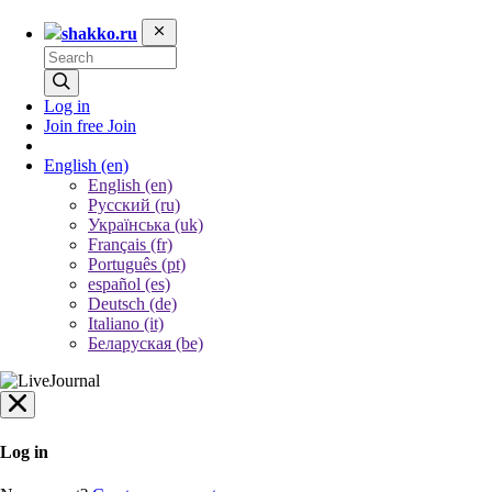
shakko.ru
Log in
Join free
Join
English
(en)
English (en)
Русский (ru)
Українська (uk)
Français (fr)
Português (pt)
español (es)
Deutsch (de)
Italiano (it)
Беларуская (be)
Log in