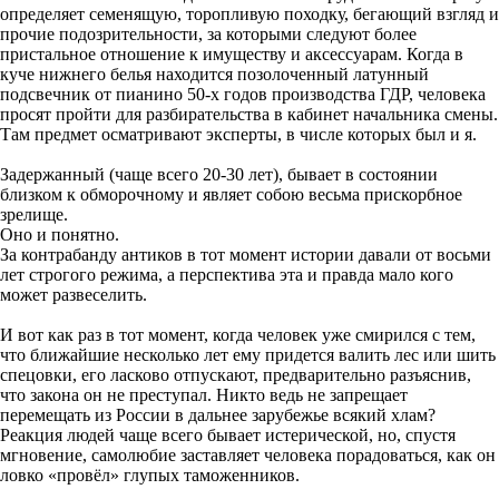
определяет семенящую, торопливую походку, бегающий взгляд и
прочие подозрительности, за которыми следуют более
пристальное отношение к имуществу и аксессуарам. Когда в
куче нижнего белья находится позолоченный латунный
подсвечник от пианино 50-х годов производства ГДР, человека
просят пройти для разбирательства в кабинет начальника смены.
Там предмет осматривают эксперты, в числе которых был и я.
Задержанный (чаще всего 20-30 лет), бывает в состоянии
близком к обморочному и являет собою весьма прискорбное
зрелище.
Оно и понятно.
За контрабанду антиков в тот момент истории давали от восьми
лет строгого режима, а перспектива эта и правда мало кого
может развеселить.
И вот как раз в тот момент, когда человек уже смирился с тем,
что ближайшие несколько лет ему придется валить лес или шить
спецовки, его ласково отпускают, предварительно разъяснив,
что закона он не преступал. Никто ведь не запрещает
перемещать из России в дальнее зарубежье всякий хлам?
Реакция людей чаще всего бывает истерической, но, спустя
мгновение, самолюбие заставляет человека порадоваться, как он
ловко «провёл» глупых таможенников.