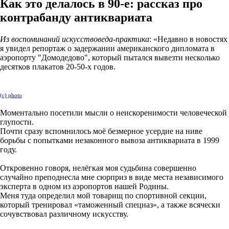
Как это делалось в 90-е: рассказ про
контрабанду антиквариата
Из воспоминаний искусствоведа-практика
: «Недавно в новостях
я увидел репортаж о задержании американского дипломата в
аэропорту "Домодедово", который пытался вывезти несколько
десятков плакатов 20-50-х годов.
(с) photo
Моментально посетили мысли о неискоренимости человеческой
глупости.
Почти сразу вспомнилось моё безмерное усердие на ниве
борьбы с попытками незаконного вывоза антиквариата в 1999
году.
Откровенно говоря, нелёгкая моя судьбина совершенно
случайно преподнесла мне сюрприз в виде места независимого
эксперта в одном из аэропортов нашей Родины.
Меня туда определил мой товарищ по спортивной секции,
который тренировал «таможенный спецназ», а также всячески
сочувствовал различному искусству.