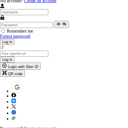
No account?
Create an account
Remember me
Forgot password
Log in
Log in
Login with Sber ID
QR code