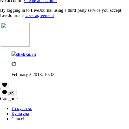
No account?
Create an account
By logging in to LiveJournal using a third-party service you accept
LiveJournal's
User agreement
shakko.ru
February 3 2018, 10:32
105
Categories:
Искусство
Культура
Cancel