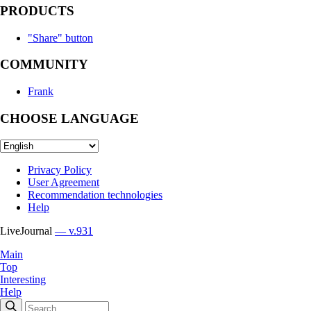
PRODUCTS
"Share" button
COMMUNITY
Frank
CHOOSE LANGUAGE
Privacy Policy
User Agreement
Recommendation technologies
Help
LiveJournal
— v.931
Main
Top
Interesting
Help