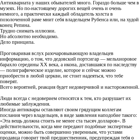
Антиквариата у наших обывателей много. Гораздо больше чем в
музеях. Но по-настоящему дорогих вещей очень и очень
немного, а практически каждый обладатель холста в
позолоченной раме мнит себя владельцем Рубенса или, на худой
конец Репина.
Трудно снимать иллюзии.
Но абсолютно необходимо.
Дело принципа.
Проговаривая вслух разочаровывающую владельцев
информацию, о том, что дедовский портсигар — мельхиоровое
барахло середины ХХ века, а икона, доставшаяся по наследству
— полиграфическое изделие, которое и сейчас можно
приобрести в любой церкви, не стоит надеяться, что тебе
поверят.
Всего вероятней, реакция будет недоверчивой и настороженной.
Люди всегда с недоверием относятся к тем, кто разрушает их
любимые заблуждения.
Иногда антиквары оставляют своим грядущим коллегам
послания через владельцев, в виде заявления наподобие такого:
«Эта вещь должна стоить не менее ста тысяч долларов». В
действительности, когда мне передают подобные экспертные
оценки, можно быть совершенно уверенным, что устами
продавца говорит твой предшественник, предупреждая тебя о