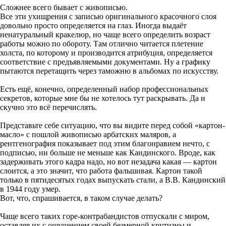
Сложнее всего бывает с живописью.
Все эти ухищрения с записью оригинального красочного слоя
довольно просто определяется на глаз. Иногда выдаёт
ненатуральный кракелюр, но чаще всего определить возраст
работы можно по обороту. Там отлично читается плетение
холста, по которому и производится атрибуция, определяется
соответствие с предъявляемыми документами. Ну а графику
пытаются перетащить через таможню в альбомах по искусству.
Есть ещё, конечно, определенный набор профессиональных
секретов, которые мне бы не хотелось тут раскрывать. Да и
скучно это всё перечислять.
Представьте себе ситуацию, что вы видите перед собой «картон-
масло» с пошлой живописью арбатских маляров, а
рентгенография показывает под этим благонравием нечто, с
подписью, ни больше не меньше как Кандинского. Вроде, как
задерживать этого кадра надо, но вот незадача какая — картон
слоится, а это значит, что работа фальшивая. Картон такой
только в пятидесятых годах выпускать стали, а В.В. Кандинский
в 1944 году умер.
Вот, что, спрашивается, в таком случае делать?
Чаще всего таких горе-контрабандистов отпускали с миром,
оставляя их с ощущением своей безмерной крутизны и