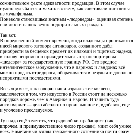
сомнительном факте адекватности продавцов. В этом случае,
нужно «улыбаться и махать в ответ», как советовали пингвины
из мультфильма.
Поневоле становишься знатным «людоведом», оценивая степень
наивности наших вечно подозрительных граждан.
Так вот.
В определенный момент времени, когда владельцы проникаются
идеей мирового заговора антикваров, созданного дабы
приобрести за бесценок предмет их иллюзий и тщетных надежд,
в голову непременно приходит мысль о транспортировке
«шедевра» за государственную границу РФ. Это вредное
интеллигентское заблуждение, что в парижах и ландонах всё
можно продать втридорога, оборачивается в результате довольно
неприятными последствиями.
Весь «цимес», как говорят наши израильские коллеги,
заключается в том, что искусство в России стоит на несколько
порядков дороже, чем в Америке и Европе. И тащить туда
антиквариат — дело абсолютно проигрышное и, вдобавок, еще
и уголовно преследуемое.
Тут надо ещё заметить, что рядовой контрабандист (как,
впрочем, и преимущественное число граждан), мнит себя умнее
всех. Наметанный взгляд таможенного сотрудника почти сразу