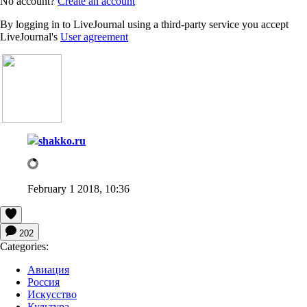
No account?
Create an account
By logging in to LiveJournal using a third-party service you accept
LiveJournal's
User agreement
shakko.ru
February 1 2018, 10:36
202
Categories:
Авиация
Россия
Искусство
Культура