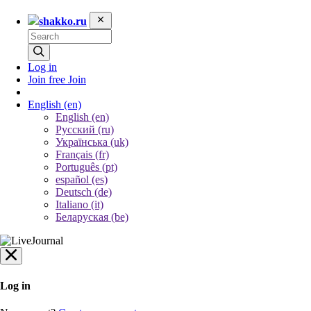
shakko.ru
Log in
Join free
Join
English
(en)
English (en)
Русский (ru)
Українська (uk)
Français (fr)
Português (pt)
español (es)
Deutsch (de)
Italiano (it)
Беларуская (be)
Log in