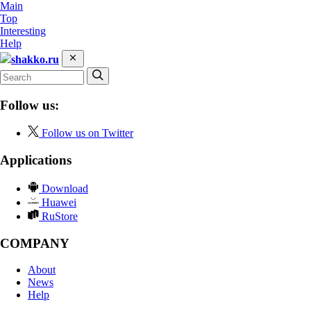
Main
Top
Interesting
Help
shakko.ru
Follow us:
Follow us on Twitter
Applications
Download
Huawei
RuStore
COMPANY
About
News
Help