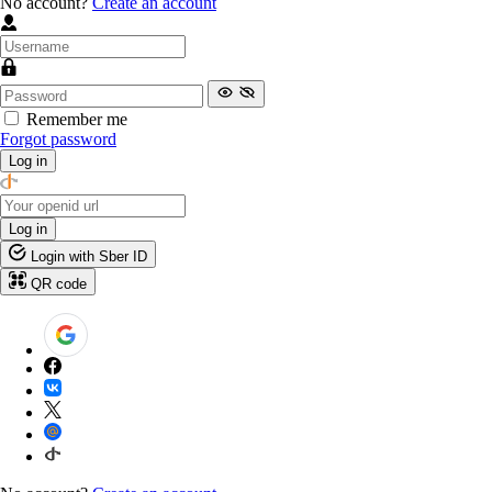
No account?
Create an account
Remember me
Forgot password
Log in
Log in
Login with Sber ID
QR code