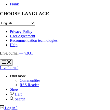
Frank
CHOOSE LANGUAGE
Privacy Policy
User Agreement
Recommendation technologies
Help
LiveJournal
— v.931
?
?
LiveJournal
Find more
Communities
RSS Reader
Shop
Help
Search
Log in
`