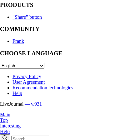
PRODUCTS
"Share" button
COMMUNITY
Frank
CHOOSE LANGUAGE
Privacy Policy
User Agreement
Recommendation technologies
Help
LiveJournal
— v.931
Main
Top
Interesting
Help