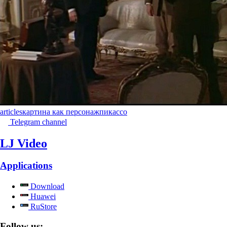
articles
картина как персонаж
пикассо
Telegram channel
LJ Video
Applications
Download
Huawei
RuStore
Follow us: