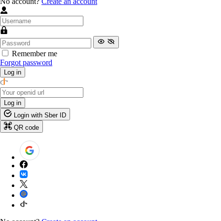
No account?
Create an account
Remember me
Forgot password
Log in
Log in
Login with Sber ID
QR code