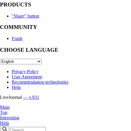
PRODUCTS
"Share" button
COMMUNITY
Frank
CHOOSE LANGUAGE
Privacy Policy
User Agreement
Recommendation technologies
Help
LiveJournal
— v.931
Main
Top
Interesting
Help