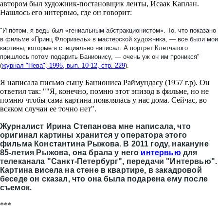
автором был художник-постановщик ленты, Исаак Каплан.
Нашлось его интервью, где он говорит:
"И потом, я ведь был «гениальным абстракционистом». То, что показано
в фильме «Принц Флоризель» в мастерской художника, — все были мои
картины, которые я специально написал. А портрет Клетчатого
пришлось потом подарить Банионису, — очень уж он им проникся"
(
журнал "Нева", 1995, вып. 10-12, стр. 229
).
Я написала письмо сыну Баниониса Раймундасу (1957 г.р). Он
ответил так: ""Я, конечно, помню этот эпизод в фильме, но не
помню чтобы сама картина появлялась у нас дома. Сейчас, во
всяком случаи ее точно нет".
Журналист Ирина Степанова мне написала, что
оригинал картины хранится у оператора этого
фильма Константина Рыжова. В 2011 году, накануне
85-летия Рыжова, она брала у него
интервью
для
телеканала "Санкт-Петербург", передачи "Интервью".
Картина висела на стене в квартире, в закадровой
беседе он сказал, что она была подарена ему после
съемок.
***