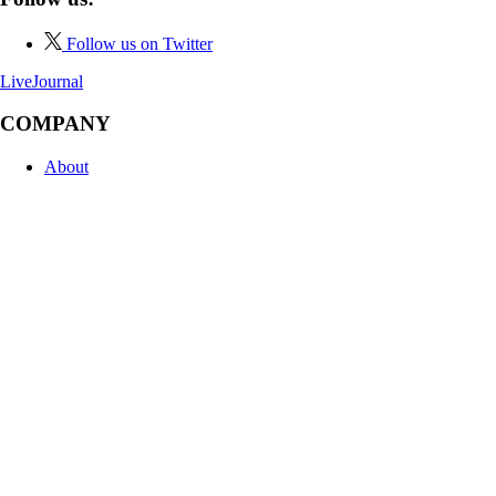
Follow us on Twitter
LiveJournal
COMPANY
About
News
Help
PRODUCTS
"Share" button
COMMUNITY
Frank
CHOOSE LANGUAGE