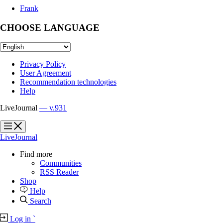
Frank
CHOOSE LANGUAGE
Privacy Policy
User Agreement
Recommendation technologies
Help
LiveJournal
— v.931
?
?
LiveJournal
Find more
Communities
RSS Reader
Shop
Help
Search
Log in
`