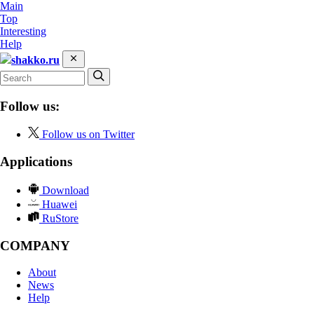
Main
Top
Interesting
Help
shakko.ru
Follow us:
Follow us on Twitter
Applications
Download
Huawei
RuStore
COMPANY
About
News
Help