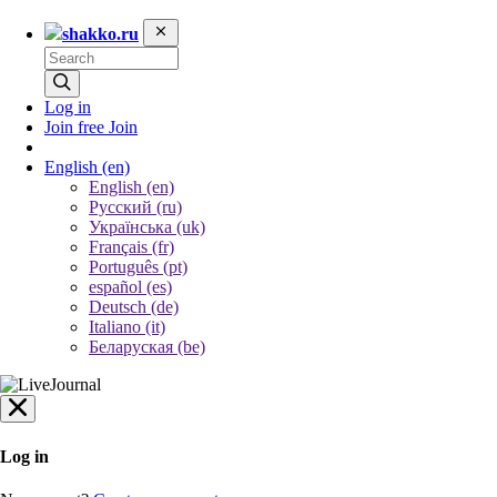
shakko.ru
Log in
Join free
Join
English
(en)
English (en)
Русский (ru)
Українська (uk)
Français (fr)
Português (pt)
español (es)
Deutsch (de)
Italiano (it)
Беларуская (be)
Log in