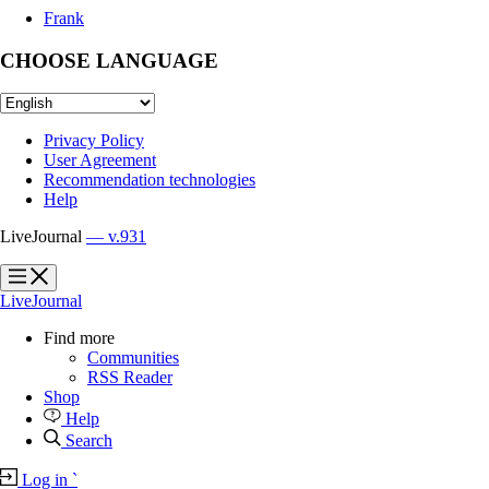
Frank
CHOOSE LANGUAGE
Privacy Policy
User Agreement
Recommendation technologies
Help
LiveJournal
— v.931
?
?
LiveJournal
Find more
Communities
RSS Reader
Shop
Help
Search
Log in
`