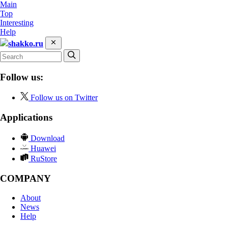
Main
Top
Interesting
Help
shakko.ru
Follow us:
Follow us on Twitter
Applications
Download
Huawei
RuStore
COMPANY
About
News
Help