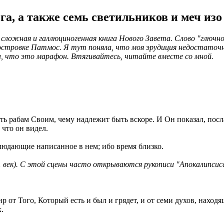
га, а также семь светильников и меч изо
сложная и галлюциногенная книга Нового Завета. Слово "глючно"
 островке Патмос. Я тут поняла, что моя эрудиция недостаточн
а, что это марафон. Втягивайтесь, читайте вместе со мной.
ать рабам Своим, чему надлежит быть вскоре. И Он показал, пос
 что он видел.
людающие написанное в нем; ибо время близко.
11 век). С этой сцены часто открываются рукописи "Апокалипс
ир от Того, Который есть и был и грядет, и от семи духов, наход
.