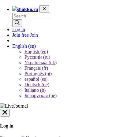
shakko.ru
Log in
Join free
Join
English
(en)
English (en)
Русский (ru)
Українська (uk)
Français (fr)
Português (pt)
español (es)
Deutsch (de)
Italiano (it)
Беларуская (be)
Log in