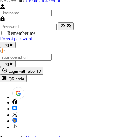
No account?
Create an account
Remember me
Forgot password
Log in
Log in
Login with Sber ID
QR code