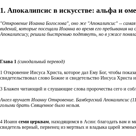
1. Апокалипсис в искусстве: альфа и оме
"Откровение Иоанна Богослова", оно же "Апокалипсис" -- самая 
видений, которые посещали Иоанна во время его пребывания на
Апокалипсису, решила быстренько подтянуть, но в ужасе понял
Глава 1
(синодальный перевод)
1 Откровение Иисуса Христа, которое дал Ему Бог, чтобы показ
свидетельствовал слово Божие и свидетельство Иисуса Христа и
3 Блажен читающий и слушающие слова пророчества сего и соб
Ангел вручает Иоанну Откровение. Бамбергский Апокалипсис (
голыми брать Священное было нельзя.
4 Иоанн
семи церквам
, находящимся в Асии: благодать вам и м
свидетель верный, первенец из мертвых и владыка царей земных