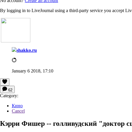
No account?
Create an account
By logging in to LiveJournal using a third-party service you accept Li
shakko.ru
January 6 2018, 17:10
62
Category:
Кино
Cancel
Кэрри Фишер -- голливудский "доктор с