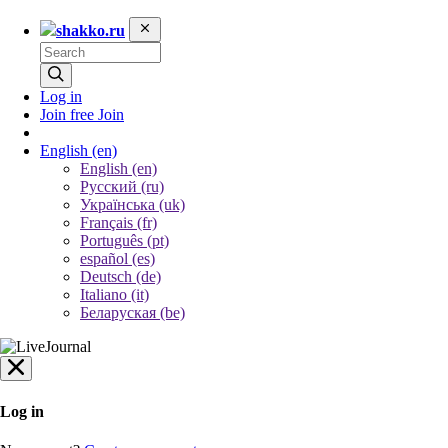
shakko.ru
Log in
Join free
Join
English
(en)
English (en)
Русский (ru)
Українська (uk)
Français (fr)
Português (pt)
español (es)
Deutsch (de)
Italiano (it)
Беларуская (be)
Log in