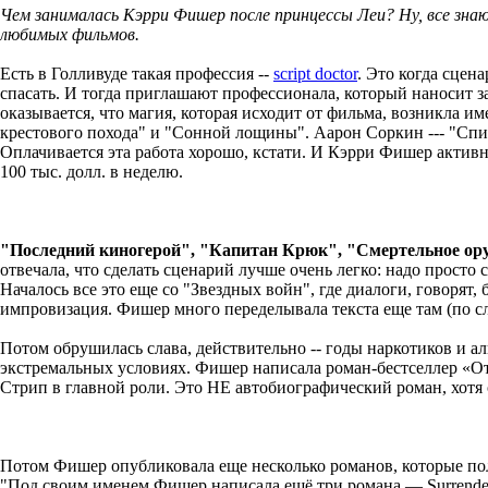
Чем занималась Кэрри Фишер после принцессы Леи? Ну, все знаю
любимых фильмов.
Есть в Голливуде такая профессия --
script doctor
. Это когда сцен
спасать. И тогда приглашают профессионала, который наносит з
оказывается, что магия, которая исходит от фильма, возникла 
крестового похода" и "Сонной лощины". Аарон Соркин --- "Спис
Оплачивается эта работа хорошо, кстати. И Кэрри Фишер активн
100 тыс. долл. в неделю.
"Последний киногерой", "Капитан Крюк", "Смертельное оруж
отвечала, что сделать сценарий лучше очень легко: надо прост
Началось все это еще со "Звездных войн", где диалоги, говорят, 
импровизация. Фишер много переделывала текста еще там (по с
Потом обрушилась слава, действительно -- годы наркотиков и ал
экстремальных условиях. Фишер написала роман-бестселлер «Отк
Стрип в главной роли. Это НЕ автобиографический роман, хотя
Потом Фишер опубликовала еще несколько романов, которые по
"Под своим именем Фишер написала ещё три романа — Surrender t