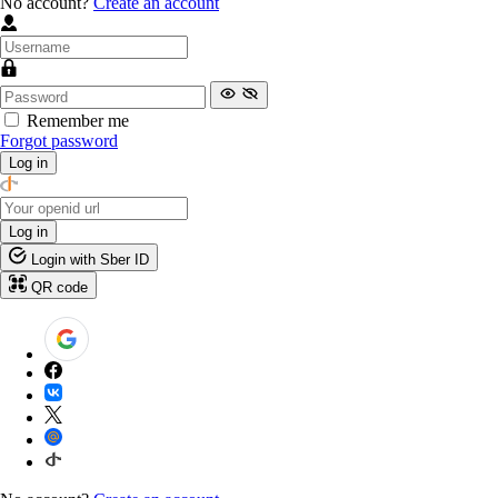
No account?
Create an account
Remember me
Forgot password
Log in
Log in
Login with Sber ID
QR code