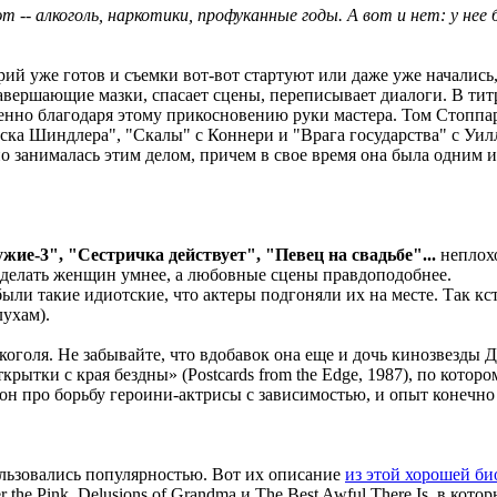
т -- алкоголь, наркотики, профуканные годы. А вот и нет: у не
арий уже готов и съемки вот-вот стартуют или даже уже начались,
авершающие мазки, спасает сцены, переписывает диалоги. В тит
именно благодаря этому прикосновению руки мастера. Том Стопп
ка Шиндлера", "Скалы" с Коннери и "Врага государства" с Уилл
о занималась этим делом, причем в свое время она была одним и
ие-3", "Сестричка действует", "Певец на свадьбе"...
неплохо
о сделать женщин умнее, а любовные сцены правдоподобнее.
были такие идиотские, что актеры подгоняли их на месте. Так кста
лухам).
коголя. Не забывайте, что вдобавок она еще и дочь кинозвезды Д
рытки с края бездны» (Postcards from the Edge, 1987), по кот
 он про борьбу героини-актрисы с зависимостью, и опыт конечн
льзовались популярностью. Вот их описание
из этой хорошей би
he Pink, Delusions of Grandma и The Best Awful There Is, в кот