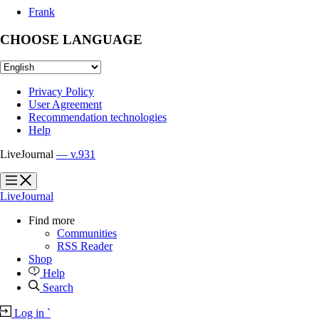
Frank
CHOOSE LANGUAGE
Privacy Policy
User Agreement
Recommendation technologies
Help
LiveJournal
— v.931
?
?
LiveJournal
Find more
Communities
RSS Reader
Shop
Help
Search
Log in
`