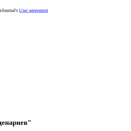
veJournal's
User agreement
ценариев"