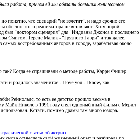
е была работа, причем ей мы обязаны большим количеством
 но понятно, что сценарий "не взлетит", и надо срочно его
ры обычно этого реаниматора не вставляют. Хотя порой
ард был "доктором сценария" для "Индианы Джонса и последнего
ом Смитом, Теренс Малик - "Грязного Гарри" и так далее.
з самых востребованных авторов в городе, зарабатывая около
 так? Когда ее спрашивали о методе работы, Кэрри Фишер
ти и родилось знаменитое - I love you - I know, как
эбби Рейнольдс, то есть ее детство прошло весьма в
орому Майк Николс в 1991 году снял одноимённый фильм с Мерил
о использован. Кстати, помимо драмы там много юмора.
ографической статьи об актрисе
:
орых снова осмысляла свой жизненный опыт и разбирала по