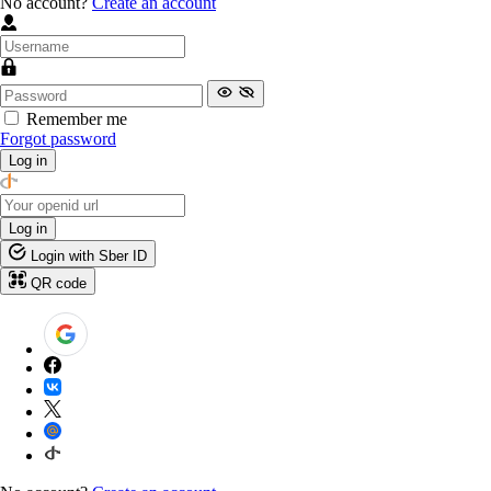
No account?
Create an account
Remember me
Forgot password
Log in
Log in
Login with Sber ID
QR code