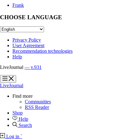
Frank
CHOOSE LANGUAGE
Privacy Policy
User Agreement
Recommendation technologies
Help
LiveJournal
— v.931
?
?
LiveJournal
Find more
Communities
RSS Reader
Shop
Help
Search
Log in
`