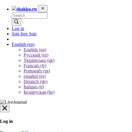
shakko.ru
Log in
Join free
Join
English
(en)
English (en)
Русский (ru)
Українська (uk)
Français (fr)
Português (pt)
español (es)
Deutsch (de)
Italiano (it)
Беларуская (be)
Log in