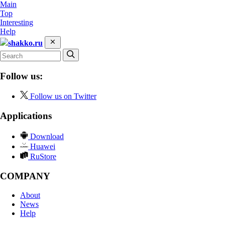
Main
Top
Interesting
Help
shakko.ru
Follow us:
Follow us on Twitter
Applications
Download
Huawei
RuStore
COMPANY
About
News
Help