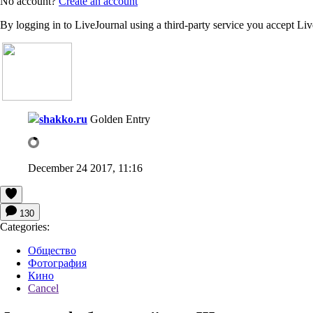
No account?
Create an account
By logging in to LiveJournal using a third-party service you accept Li
shakko.ru
Golden Entry
December 24 2017, 11:16
130
Categories:
Общество
Фотография
Кино
Cancel