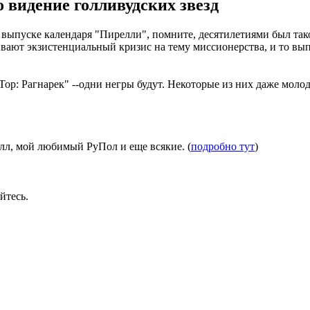
 видение голливудских звезд
ом выпуске календаря "Пирелли", помните, десятилетиями был 
ают экзистенциальный кризис на тему миссионерства, и то вып
Тор: Рагнарек" --
одни негры будут. Некоторые из них даже молод
лл, мой любимый РуПол и еще всякие. (
подробно тут
)
йтесь.