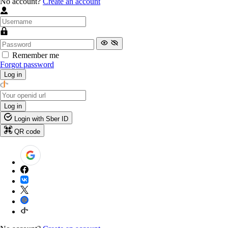
No account?
Create an account
Remember me
Forgot password
Log in
Log in
Login with Sber ID
QR code