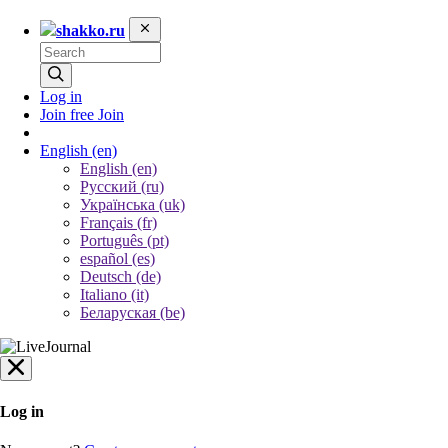
shakko.ru
Log in
Join free
Join
English
(en)
English (en)
Русский (ru)
Українська (uk)
Français (fr)
Português (pt)
español (es)
Deutsch (de)
Italiano (it)
Беларуская (be)
Log in