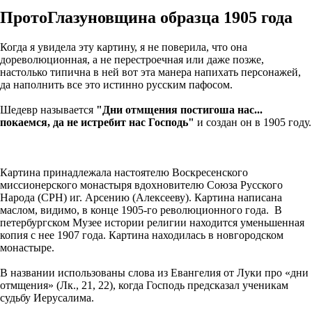
ПротоГлазуновщина образца 1905 года
Когда я увидела эту картину, я не поверила, что она
дореволюционная, а не перестроечная или даже позже,
настолько типична в ней вот эта манера напихать персонажей,
да наполнить все это истинно русским пафосом.
Шедевр называется
"Дни отмщения постигоша нас...
покаемся, да не истребит нас Господь"
и создан он в 1905 году.
Картина принадлежала настоятелю Воскресенского
миссионерского монастыря вдохновителю Союза Русского
Народа (СРН) иг. Арсению (Алексееву). Картина написана
маслом, видимо, в конце 1905-го революционного года. В
петербургском Музее истории религии находится уменьшенная
копия с нее 1907 года. Картина находилась в новгородском
монастыре.
В названии использованы слова из Евангелия от Луки про «дни
отмщения» (Лк., 21, 22), когда Господь предсказал ученикам
судьбу Иерусалима.