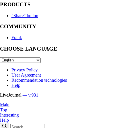
PRODUCTS
"Share" button
COMMUNITY
Frank
CHOOSE LANGUAGE
Privacy Policy
User Agreement
Recommendation technologies
Help
LiveJournal
— v.931
Main
Top
Interesting
Help