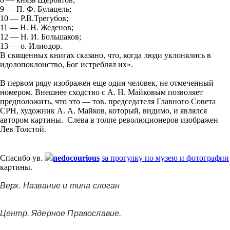
9 — П. Ф. Булацель;
10 — Р.В.Трегубов;
11 — Н. Н. Жеденов;
12 — Н. И. Большаков;
13 — о. Илиодор.
В священных книгах сказано, что, когда люди уклонялись в
идолопоклонство, Бог истреблял их».
В первом ряду изображен еще один человек, не отмеченный
номером. Внешнее сходство с А. Н. Майковым позволяет
предположить, что это — тов. председателя Главного Совета
СРН, художник А. А. Майков, который, видимо, и являлся
автором картины. Слева в толпе революционеров изображен
Лев Толстой.
Спасибо ув.
nedocourious
за прогулку по музею и фотографии
картины.
Верх. Название и типа слоган
Центр. Ядерное Православие.