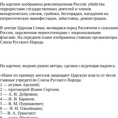
На картине изображена революционная Россия: убийства
террористами государственных деятелей и членов
монархических союзов, грабежи, беспорядки, нападения на
патриотические манифестации, забастовки, демонстрации.
В центре Царская Семья, молящаяся перед Распятием о спасении
России, окруженная черносотенцами с национальными
флагами. На переднем плане изображены главные организаторы
Союза Русского Народа.
На картине, видимо рукою автора, сделана следующая надпись:
«Ныне по примеру ангелов защищают Царскую власть от бесов
главные учредители Союза Русского Народа:
1 — игумен Арсений;
2 — протоиерей Иоанн Сергиев;
3 — А. И. Дубровин;
4 — И. И. Баранов;
5 — В. М. Пуришкевич;
6 — Н. Н. Ознобишин;
7— В. А. Грингмут;
8 — князь Щербатов;