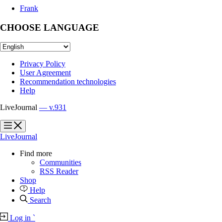
Frank
CHOOSE LANGUAGE
Privacy Policy
User Agreement
Recommendation technologies
Help
LiveJournal
— v.931
?
?
LiveJournal
Find more
Communities
RSS Reader
Shop
Help
Search
Log in
`