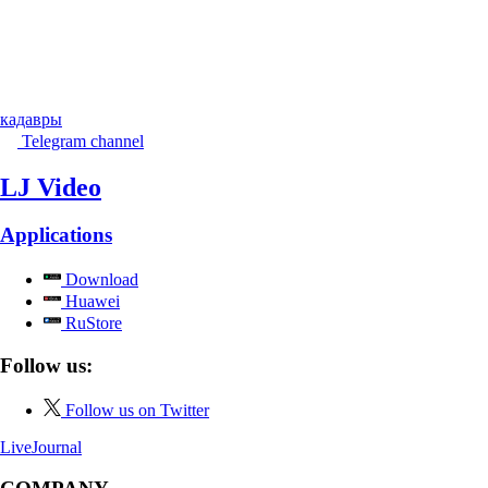
Download
Huawei
RuStore
Follow us:
Follow us on Twitter
LiveJournal
COMPANY
About
News
Help
PRODUCTS
"Share" button
COMMUNITY
Frank