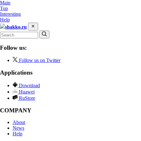
Main
Top
Interesting
Help
shakko.ru
Follow us:
Follow us on Twitter
Applications
Download
Huawei
RuStore
COMPANY
About
News
Help