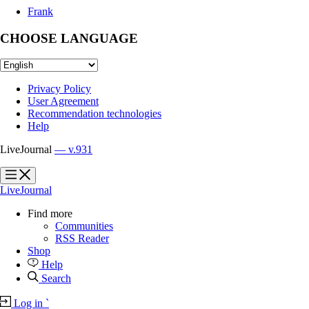
Frank
CHOOSE LANGUAGE
Privacy Policy
User Agreement
Recommendation technologies
Help
LiveJournal
— v.931
?
?
LiveJournal
Find more
Communities
RSS Reader
Shop
Help
Search
Log in
`