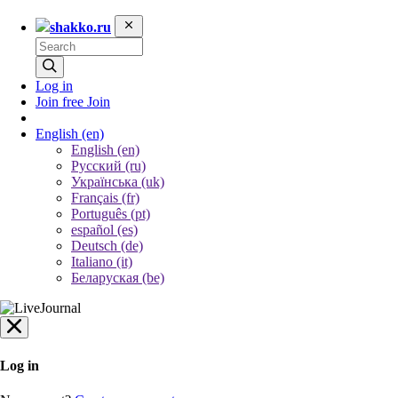
shakko.ru
Log in
Join free
Join
English
(en)
English (en)
Русский (ru)
Українська (uk)
Français (fr)
Português (pt)
español (es)
Deutsch (de)
Italiano (it)
Беларуская (be)
Log in