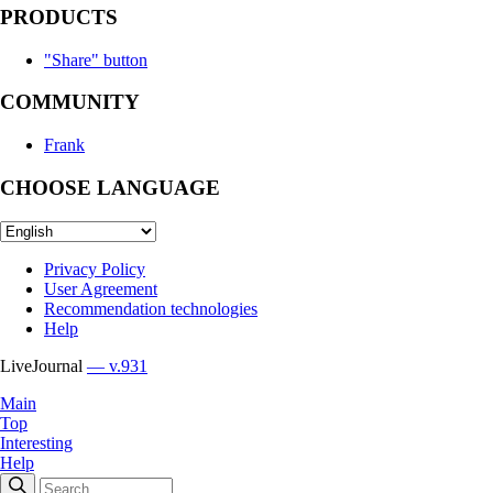
PRODUCTS
"Share" button
COMMUNITY
Frank
CHOOSE LANGUAGE
Privacy Policy
User Agreement
Recommendation technologies
Help
LiveJournal
— v.931
Main
Top
Interesting
Help