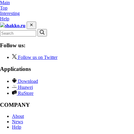
Main
Top
Interesting
Help
shakko.ru
Follow us:
Follow us on Twitter
Applications
Download
Huawei
RuStore
COMPANY
About
News
Help