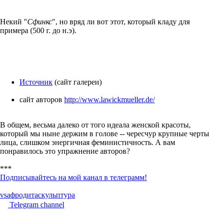
Некий "
Сфинкс
", но вряд ли вот этот, который кладу для
примера (500 г. до н.э).
Источник
(сайт галереи)
сайт авторов
http://www.lawickmueller.de/
В общем, весьма далеко от того идеала женской красоты,
который мы ныне держим в голове -- чересчур крупные черты
лица, слишком энергичная феминистичность. А вам
понравилось это упражнение авторов?
***
Подписывайтесь на мой канал в телеграмм!
vs
афродита
скульптура
Telegram channel