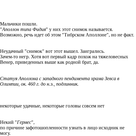
Мальчики пошли.
"
Аполлон типа Фидия
" у них этот снимок называется.
Возможно, речь идет об этом "Тибрском Аполлоне", но не факт.
Неудачный "снимок" вот этот вышел. Заигрались.
Зачем-то негр. Хотя вот первый кадр похож на тяжеловесных
Венер, приведенных выше как родной брат, да.
Статуя Аполлона с западного пендимента храма Зевса в
Олимпии, ок. 460 г. до н.э., подлинник.
некоторые удачные, некоторые головы совсем нет
Некий "
Гермес
",
по причине зафотошопленности узнать в лицо исходник не
могу.