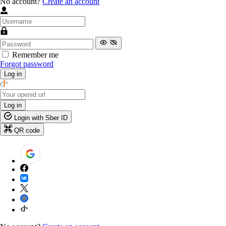
No account?
Create an account
Remember me
Forgot password
Log in
Log in
Login with Sber ID
QR code