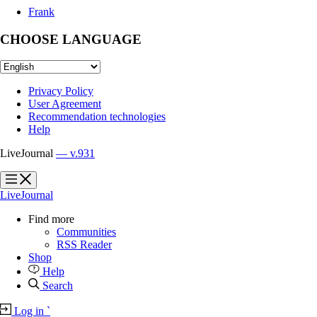
Frank
CHOOSE LANGUAGE
Privacy Policy
User Agreement
Recommendation technologies
Help
LiveJournal
— v.931
?
?
LiveJournal
Find more
Communities
RSS Reader
Shop
Help
Search
Log in
`