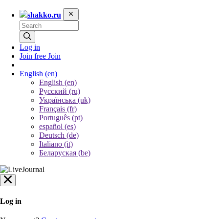
shakko.ru
Log in
Join free
Join
English
(en)
English (en)
Русский (ru)
Українська (uk)
Français (fr)
Português (pt)
español (es)
Deutsch (de)
Italiano (it)
Беларуская (be)
Log in