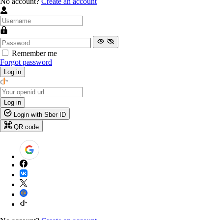
No account?
Create an account
Remember me
Forgot password
Log in
Log in
Login with Sber ID
QR code