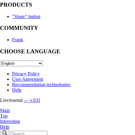
PRODUCTS
"Share" button
COMMUNITY
Frank
CHOOSE LANGUAGE
Privacy Policy
User Agreement
Recommendation technologies
Help
LiveJournal
— v.931
Main
Top
Interesting
Help