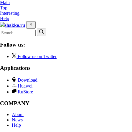
Main
Top
Interesting
Help
shakko.ru
Follow us:
Follow us on Twitter
Applications
Download
Huawei
RuStore
COMPANY
About
News
Help