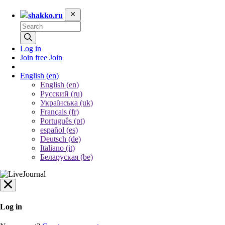
shakko.ru
Log in
Join free
Join
English
(en)
English (en)
Русский (ru)
Українська (uk)
Français (fr)
Português (pt)
español (es)
Deutsch (de)
Italiano (it)
Беларуская (be)
Log in