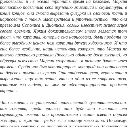
рукодельями и не желая тратить время на безделье, Марсия
полностью посвятила себя изучению живописи и скульптуры;
в
конце концов, она смогла вырезать фигурки из слоновой кости и
нарисовать с таким мастерством и утонченностью, что она
превзошла Сополиса и Дионисия, самых известных живописцев
своего времени.
Ярким доказательством этого является то
факт, что картины, которые она нарисовала, были проданы по
более выгодным ценам, чем картины других художников.
И что
еще более необычно, наши источники говорят, что Марсия не
только прекрасно рисовала (довольно обычное достижение), но
о
бразцы искусства Марсии сохранились в течение длительного
времени.
Среди них был автопортрет, который она нарисовал
на дереве с помощью зеркала.
Она придавала цвет, черты лица и
выражение лица так верно, что ни один из ее современников,
которые его видели, не мог не идентифицировать предмет
картины.
Что касается ее уникальной нравственной чувствительности,
нам говорят, среди прочего, что, будь это живопись или
скульптура, именно она практиковала писать именно образы
женщин, а мужчин - редко, если вообще когда-либо.
По-моему,
это было связано с ее чистотой и скромностью.
В древност