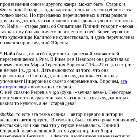
произведения совсем другого жанра; может быть, Старик и
Фокусник Теодор — одна картина, поскольку союз et «и» есть
только здесь). Но при именах перечисленных в этом разделе
других художниц указано «дочь» или «дочь и ученица» такого-
то, Иайа — старая дева, об Олимпиаде Плиний говорит «некая»,
так как ему больше ничего не известно о ней. Более вероятно,
что художницы Калипсо не существовало, и здесь перечислены
названия произведений Эйрены.
*
Иайа
была, по всей видимости, греческой художницей,
переселившейся в Рим. В Риме (и в Неаполе) она работала во
время юности Марка Теренция Варрона (116—27 гг. до н.э.), т.е.
в начале I в. до н.э. Дата выводится из того, что она
превосходила Сополида, а некого художника его школы
упоминает Цицерон как своего современника. Впрочем,
эта
интерполяция
возможно не верна.
О ней сказано Perpetua virgo (букв.: «вечная дева»). Некоторые
понимают это выражение как указание на связь художницы с
каким-то культом, а не "старая дева".
shakko
: то есть эта тезка ослика -- автор первого в истории
женского автопортрета. Возможно, была своего рода монахиней,
весталкой, или как там это у герков называлось. Плиний
Старший, перечисливший этих художниц, погиб при
извержении Везувия -- а фреска, изображающая неизвестную