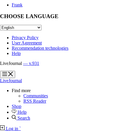
Frank
CHOOSE LANGUAGE
Privacy Policy
User Agreement
Recommendation technologies
Help
LiveJournal
— v.931
?
?
LiveJournal
Find more
Communities
RSS Reader
Shop
Help
Search
Log in
`