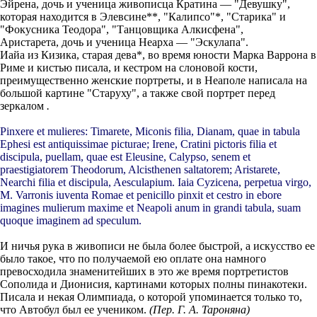
Эйрена, дочь и ученица живописца Кратина — "Девушку",
которая находится в Элевсине**, "Калипсо"*, "Старика" и
"Фокусника Теодора", "Танцовщика Алкисфена",
Аристарета, дочь и ученица Неарха — "Эскулапа".
Иайа из Кизика, старая дева*, во время юности Марка Варрона в
Риме и кистью писала, и кестром на слоновой кости,
преимущественно женские портреты, и в Неаполе написала на
большой картине "Старуху", а также свой портрет перед
зеркалом
.
Pinxere et mulieres: Timarete, Miconis filia, Dianam, quae in tabula
Ephesi est antiquissimae picturae; Irene, Cratini pictoris filia et
discipula, puellam, quae est Eleusine, Calypso, senem et
praestigiatorem Theodorum, Alcisthenen saltatorem; Aristarete,
Nearchi filia et discipula, Aesculapium. Iaia Cyzicena, perpetua virgo,
M. Varronis iuventa Romae et penicillo pinxit et cestro
in ebore
imagines mulierum maxime et Neapoli anum in grandi tabula, suam
quoque imaginem ad speculum.
И ничья рука в живописи не была более быстрой, а искусство ее
было такое, что по получаемой ею оплате она намного
превосходила знаменитейших в это же время портретистов
Сополида и Дионисия, картинами которых полны пинакотеки.
Писала и некая Олимпиада, о которой упоминается только то,
что Автобул был ее учеником.
(Пер. Г. А. Тароняна)