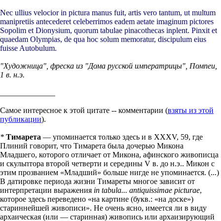
Nec ullius velocior in pictura manus fuit, artis vero tantum, ut multum
manipretiis antecederet celeberrimos eadem aetate imaginum pictores
Sopolim et Dionysium, quorum tabulae pinacothecas inplent. Pinxit et
quaedam Olympias, de qua hoc solum memoratur, discipulum eius
fuisse Autobulum.
"Художница", фреска из "Дома русской императрицы", Помпеи,
1 в. н.э.
______________
Самое интересное к этой цитате -- комментарии (
взяты из этой
публикации
).
*
Тимарета
— упоминается только здесь и в XXXV, 59, где
Плиний говорит, что Тимарета была дочерью Микона
Младшего, которого отличает от Микона, афинского живописца
и скульптора второй четверти и середины V в. до н.э.. Микон с
этим прозванием «Младший» больше нигде не упоминается. (...)
В датировке периода жизни Тимареты многое зависит от
интерпретации выражения
in tabula... antiquissimae picturae
,
которое здесь переведено «на картине (букв.: «на доске»)
стариннейшей живописи». Не очень ясно, имеется ли в виду
архаическая (или — старинная) живопись или архаизирующий