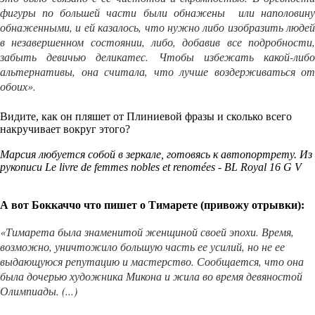
фигуры по большей части были обнажены или наполовину
обнаженными, и ей казалось, что нужно либо изобразить людей
в незавершенном состоянии, либо, добавив все подробности,
забыть девичью деликатес.
Чтобы избежать какой-либ
альтернативы, она считала, что лучше воздерживаться от
обоих
».
Видите, как он пляшет от Плиниевой фразы и сколько всего
накручивает вокруг этого?
Марсия л
юбуется собой в зеркале, готовясь к автопортрету. Из
рукописи Le livre de femmes nobles et renomées - BL Royal 16 G V
А вот Боккаччо что пишет о Тимарете (привожу отрывки):
«Тимарета была знаменитой женщиной своей эпохи.
Время,
возможно, уничтожило большую часть ее усилий, но не ее
выдающуюся репутацию и мастерство.
Сообщается, что она
была дочерью художника Микона и жила во время девяностой
Олимпиады.
(...)