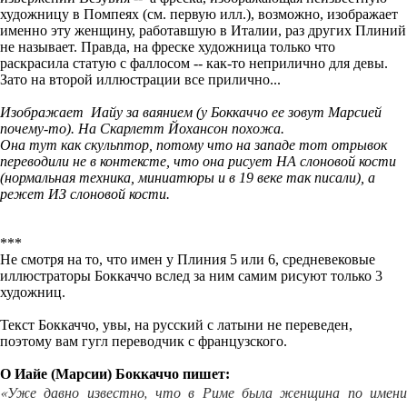
художницу в Помпеях (см. первую илл.), возможно, изображает
именно эту женщину, работавшую в Италии, раз других Плиний
не называет. Правда, на фреске художница только что
раскрасила статую с фаллосом -- как-то неприлично для девы.
Зато на второй иллюстрации все прилично...
Изображает Иайу за ваянием (у Боккаччо ее зовут Марсией
почему-то).
На Скарлетт Йохансон похожа.
Она тут как скульптор, потому что на западе тот отрывок
переводили не в контексте, что она рисует НА слоновой кости
(нормальная техника, миниатюры и в 19 веке так писали), а
режет ИЗ слоновой кости.
***
Не смотря на то, что имен у Плиния 5 или 6, средневековые
иллюстраторы Боккаччо вслед за ним самим рисуют только 3
художниц.
Текст Боккаччо, увы, на русский с латыни не переведен,
поэтому вам гугл переводчик с французского.
О Иайе (Марсии) Боккаччо пишет:
«Уже давно известно, что в Риме была женщина по имени