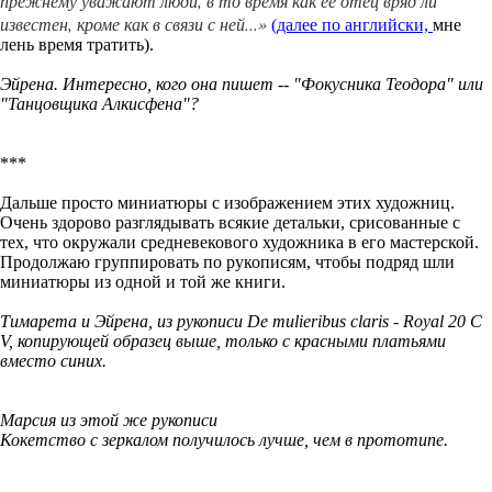
прежнему уважают люди, в то время как ее отец вряд ли
известен, кроме как в связи с ней...»
(далее по английски,
мне
лень время тратить).
Эйрена. Интересно, кого она пишет -- "Фокусника Теодора" или
"Танцовщика Алкисфена"?
***
Дальше просто миниатюры с изображением этих художниц.
Очень здорово разглядывать всякие детальки, срисованные с
тех, что окружали средневекового художника в его мастерской.
Продолжаю группировать по рукописям, чтобы подряд шли
миниатюры из одной и той же книги.
Тимарета и Эйрена, из рукописи De mulieribus claris - Royal 20 C
V, копирующей образец выше, только с красными платьями
вместо синих.
Марсия из этой же рукописи
Кокетство с зеркалом получилось лучше, чем в прототипе.