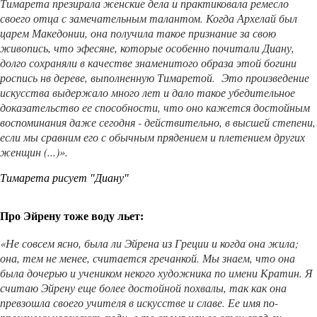
Тимарета презирала женские дела и практиковала ремесло
своего отца с замечательным талантом.
Когда Архелай был
царем Македонии, она получила такое признание за свою
живопись, что эфесяне, которые особенно почитали Диану,
долго сохраняли в качестве знаменитого образа этой богини
роспись нв дереве, выполненную Тимаретой.
Это произведение
искусства выдержало много лет и дало такое убедительное
доказательство ее способности, что оно кажется достойным
воспоминания даже сегодня - действительно, в высшей степени,
если мы сравним его с обычным прядением и плетением других
женщин (...)».
Тимарета рисует "Диану"
Про Эйрену тоже воду льет:
«Не совсем ясно, была ли Эйрена из Греции и когда она жила;
она, тем не менее, считается гречанкой. Мы знаем, что она
была дочерью и учеником некого художника по имени Кратин. Я
считаю Эйрену еще более достойной похвалы, так как она
превзошла своего учителя в искусстве и славе. Ее имя по-