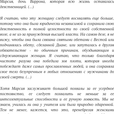
Марсия, дочь Варрона, которая всю жизнь оставалась
девственницей.
(...)
Я считаю, что эту женщину следует восхвалять еще больше,
потому что она была юридически независимой и сохранила свою
девственность в полной целостности по своей собственной
воле, а не из-за принуждения высшей власти.
На самом деле, я н
вижу, чтобы она была связана святыми обетами с Вестой или
подчинялась обету, сделанной Диане, или запуталась в другом
обязательстве - по обычным причинам, обуздывающим и
сдерживающим женщин.
Я считаю, что только благодар
чистоте разума она победила зов плоти, которая иногда
побеждает даже самых прославленных людей, и она сохраняла
свое тело безупречным в любых отношениях с мужчинами до
своей смерти. (...)
Хотя Марсия заслуживает большой похвалы за ее усердное
постоянство, ее следует похвалить не меньше за ее
интеллектуальные способности и ее ручную ловкость.
Мы н
знаем, училась ли она у учителя или была природно одаренной.
Тем не менее, кажется, что это, пренебрегая женскими