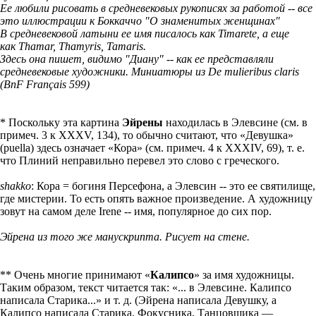
Ее любили рисовать в средневековых рукописях за работой -- все
это иллюстрации к
Боккаччо "О знаменитых женщинах"
В средневековой латыни ее имя писалось как Timarete, а еще
как Thamar, Thamyris, Tamaris.
Здесь она пишет, видимо "Диану" -- как ее представляли
средневековые художники. Миниатюры из De mulieribus claris
(BnF Français 599)
* Поскольку эта картина
Эйрены
находилась в Элевсине (см. в
примеч. 3 к XXXV, 134), то обычно считают, что «Девушка»
(puella) здесь означает «Кора» (см. примеч. 4 к XXXIV, 69), т. е.
что Плиний неправильно перевел это слово с греческого.
shakko
: Кора = богиня Персефона, а Элевсин -- это ее святилище,
где мистерии. То есть опять важное произведение. А художницу
зовут на самом деле Irene -- имя, популярное до сих пор.
Эйрена из того же манускрипта. Рисует на стене.
** Очень многие принимают «
Калипсо
» за имя художницы.
Таким образом, текст читается так: «... в Элевсине. Калипсо
написала Старика...» и т. д. (Эйрена написала Девушку, а
Калипсо написала Старика, Фокусника, Танцовщика —