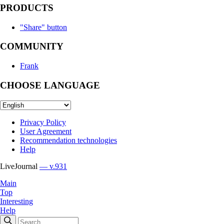
PRODUCTS
"Share" button
COMMUNITY
Frank
CHOOSE LANGUAGE
Privacy Policy
User Agreement
Recommendation technologies
Help
LiveJournal
— v.931
Main
Top
Interesting
Help