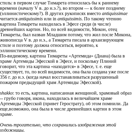
стиль: в первом случае Тимарета относилась бы к раннему
времени (началу V в. до н.э.?), во втором — к более позднему
(эллинистическому?). В других рукописях вместо
antiquissimae
читается
antiquissimis
или in
antiquissimis
. По такому чтению
картина Тимареты находилась в Эфесе среди (в числе)
древнейших картин. Но, по всей видимости, Микон, отец
Тимареты, был назван Младшим потому, что жил после Микона,
живописца V в. до н.э., а Тимарета писала в архаизирующем
стиле и поэтому должна относиться, вероятно, к
эллинистическому времени.
По-видимому, картина Тимареты «Артемида» (Диана) была в
храме Артемиды Эфесской в Эфесе, и поскольку Плиний
говорит, что эта картина «находится» в Эфесе, т. е. еще
существует, то, по всей видимости, она была создана уже после
356 г. до н.э. (когда начал восстанавливаться разрушенный
пожаром предыдущий храм Артемиды Эфесской).
shakko
: то есть, картина, написанная женщиной, храмовый образ
-- грубо говоря, икона, находилась в величайшем храме
Артемиды Эфесской (привет Герострату), об этом помнили. Да
еще,возможно, она была в числе древнейших картин в этом
храме.
Очень трогательно, что сохранились изображения этой
художницы.