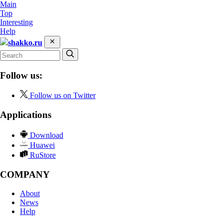
Main
Top
Interesting
Help
shakko.ru
Follow us:
Follow us on Twitter
Applications
Download
Huawei
RuStore
COMPANY
About
News
Help