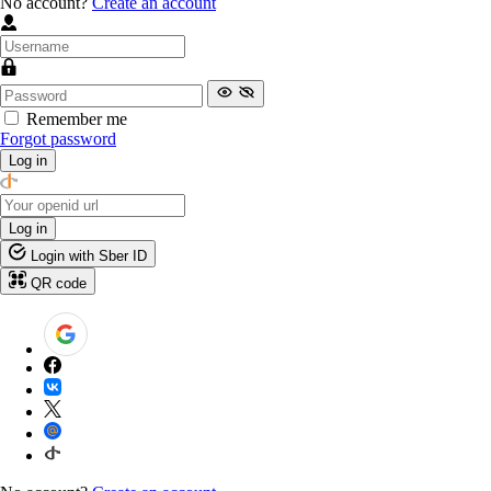
No account?
Create an account
Remember me
Forgot password
Log in
Log in
Login with Sber ID
QR code