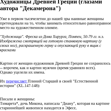
Художницы Древней Греции (глазами
автора "Декамерона")
Уже в первом тысячелетии до нашей эры наивные женщины
претендовали на то, чтобы занимать относительно равноправное
место на художественном олимпе.
"Художница". Фреска из Дома Хирурга, Помпеи, 50-79 гг. н.э.
Изображена смотрящей на готовую станковую картину (у
своих ног), раскрашенную герму и опускающей руку в ящик с
красками
Картин от женщин-художников Древней Греции не сохранилось
-- впрочем, как и картин мужчин (время уравняло всех).
Однако уцелели их имена.
Их
перечисляет
Плиний Старший в своей "Естественной
истории" (XL.147-148):
Писали и женщины:
Тимарета*, дочь Микона, написала "Диану", которая на картине
стариннейшей живописи находится в Эфесе,