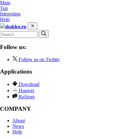
Main
Top
Interesting
Help
shakko.ru
Follow us:
Follow us on Twitter
Applications
Download
Huawei
RuStore
COMPANY
About
News
Help