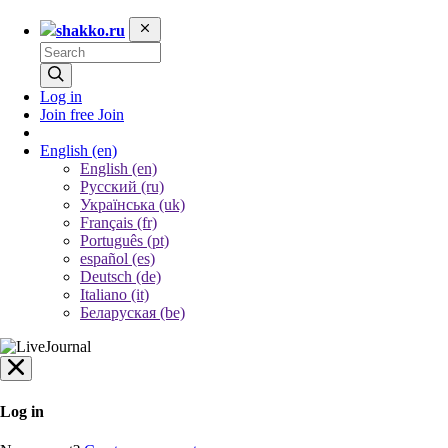
shakko.ru
Log in
Join free
Join
English
(en)
English (en)
Русский (ru)
Українська (uk)
Français (fr)
Português (pt)
español (es)
Deutsch (de)
Italiano (it)
Беларуская (be)
Log in