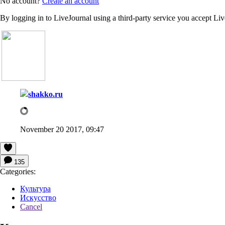
No account?
Create an account
By logging in to LiveJournal using a third-party service you accept Li
shakko.ru
November 20 2017, 09:47
135
Categories:
Культура
Искусство
Cancel