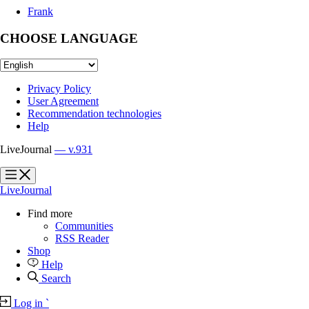
Frank
CHOOSE LANGUAGE
Privacy Policy
User Agreement
Recommendation technologies
Help
LiveJournal
— v.931
?
?
LiveJournal
Find more
Communities
RSS Reader
Shop
Help
Search
Log in
`