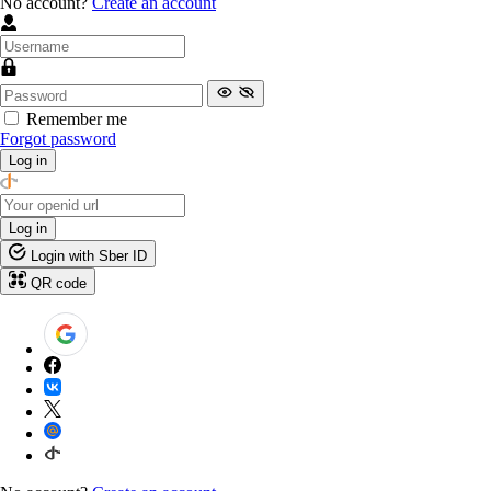
No account?
Create an account
Remember me
Forgot password
Log in
Log in
Login with Sber ID
QR code