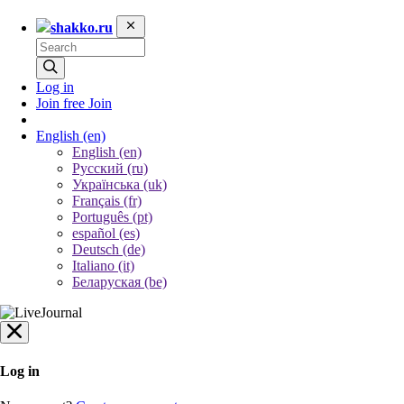
shakko.ru
Log in
Join free
Join
English
(en)
English (en)
Русский (ru)
Українська (uk)
Français (fr)
Português (pt)
español (es)
Deutsch (de)
Italiano (it)
Беларуская (be)
Log in