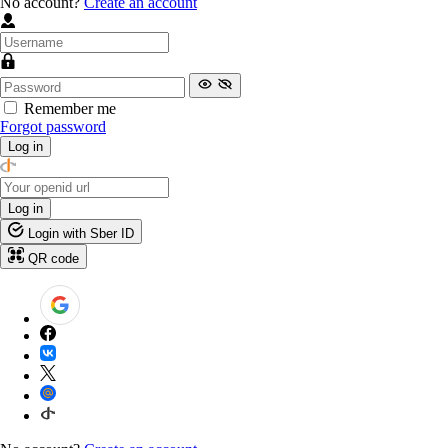
No account?
Create an account
Remember me
Forgot password
Log in
Log in
Login with Sber ID
QR code