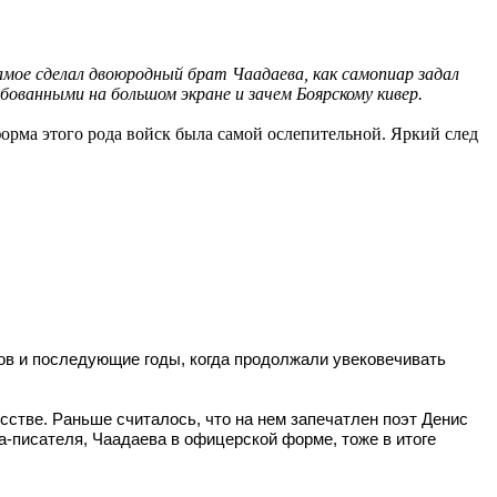
амое сделал двоюродный брат Чаадаева, как самопиар задал
бованными на большом экране и зачем Боярскому кивер.
форма этого рода войск была самой ослепительной. Яркий след
дов и последующие годы, когда продолжали увековечивать
сстве. Раньше считалось, что на нем запечатлен поэт Денис
ра-писателя,
Чаадаева
в офицерской форме, тоже в итоге