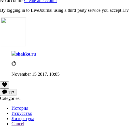
No account?
Create an account
By logging in to LiveJournal using a third-party service you accept Li
shakko.ru
November 15 2017, 10:05
117
Categories:
История
Искусство
Литература
Cancel