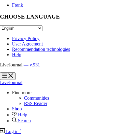
Frank
CHOOSE LANGUAGE
Privacy Policy
User Agreement
Recommendation technologies
Help
LiveJournal
— v.931
?
?
LiveJournal
Find more
Communities
RSS Reader
Shop
Help
Search
Log in
`