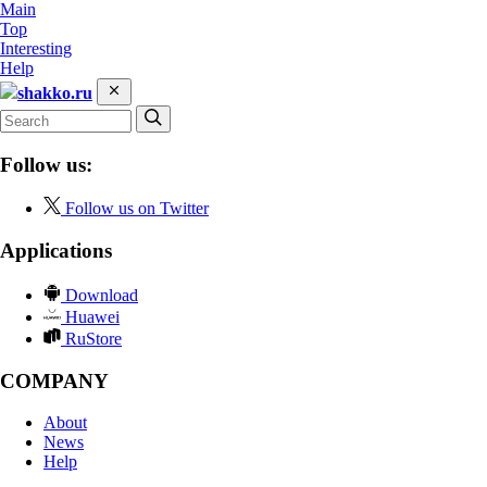
Main
Top
Interesting
Help
shakko.ru
Follow us:
Follow us on Twitter
Applications
Download
Huawei
RuStore
COMPANY
About
News
Help