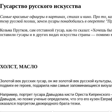
Гусарство русского искусства
Самые красивые офицеры в картинах, стихах и кино. Про то, к
тему русской поэзии, зачем гусары понадобились в оперетте "Пр
Козьма Прутков, сам отставной гусар, как-то сказал: «Хочешь б
оставили гусары и в других видах искусства страны — помимо 
ХОЛСТ, МАСЛО
Золотой век русских гусар, он же золотой век русской культур
подвиги ее героев, подарила нам самые запоминающиеся визуа
Например, портрет гусара Давыдова кисти
Ореста Кипренского
Давыдов, но позже ученые определили, что это его кузен Евгра
оказался портретом двоюродного брата-тезки.