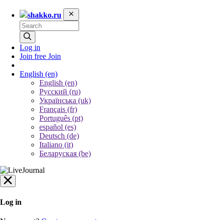
shakko.ru
Log in
Join free
Join
English
(en)
English (en)
Русский (ru)
Українська (uk)
Français (fr)
Português (pt)
español (es)
Deutsch (de)
Italiano (it)
Беларуская (be)
Log in