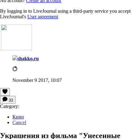
No account?
Create an account
By logging in to LiveJournal using a third-party service you accept
LiveJournal's
User agreement
shakko.ru
November 9 2017, 10:07
33
Category:
Кино
Cancel
Украшения из фильма "Унесенные