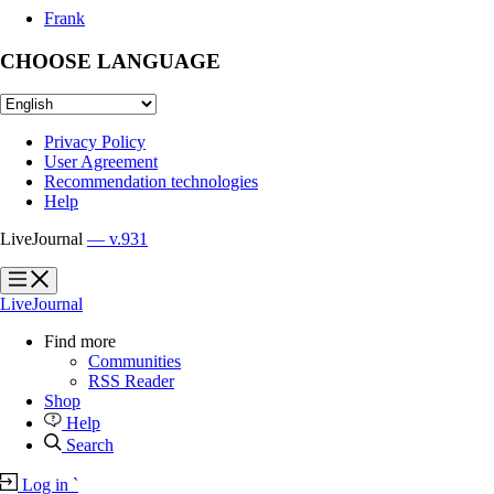
Frank
CHOOSE LANGUAGE
Privacy Policy
User Agreement
Recommendation technologies
Help
LiveJournal
— v.931
?
?
LiveJournal
Find more
Communities
RSS Reader
Shop
Help
Search
Log in
`