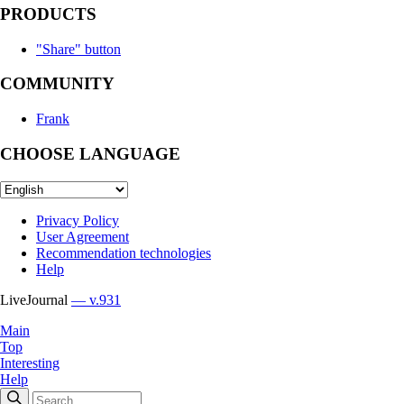
PRODUCTS
"Share" button
COMMUNITY
Frank
CHOOSE LANGUAGE
Privacy Policy
User Agreement
Recommendation technologies
Help
LiveJournal
— v.931
Main
Top
Interesting
Help