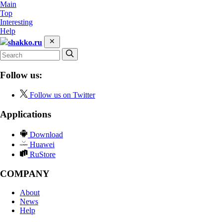
Main
Top
Interesting
Help
shakko.ru
Follow us:
Follow us on Twitter
Applications
Download
Huawei
RuStore
COMPANY
About
News
Help