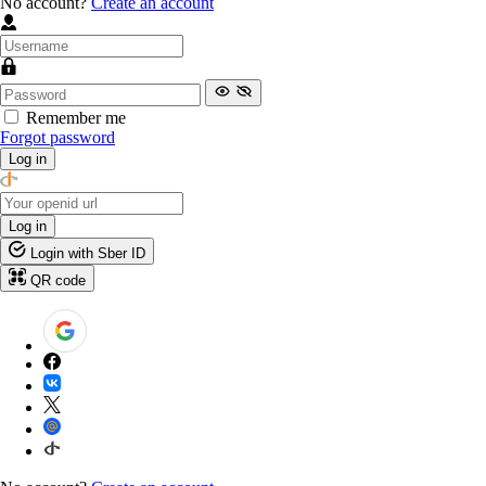
No account?
Create an account
Remember me
Forgot password
Log in
Log in
Login with Sber ID
QR code