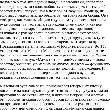
подумала о том, что вдовий наряд не позволил ей, слава тебе
господи, надеть ни своих любимых золотых серег, ни тяжелой
золотой цепи, полученной в подарок от бабушки Робийяр, ни
золотых с черной эмалью браслетов, ни гранатовой броши. Она
смотрела, как маленький зуав с дубовым лукошком в здоровой
руке обходит ту часть зала, где находится ее киоск, и как все
женщины — и старые и молодые — весело, торопливо
стягивают с рук браслеты, притворно взвизгивают от боли,
вынимая серьги из ушей, и помогают друг другу разъять тугие
замочки драгоценных колье или открепить от корсажа брошь.
Позвякивание металла, возгласы: «Постойте, постойте! Вот! Я
уже отцепила!» Мейбелл Мерриуэзер стягивала с рук парные
браслеты, обхватывавшие запястья и руки выше локтей. Фэнни
Элсинг, воскликнув: «Мама, позволь мне!», снимала с головы
золотую, обсыпанную мелким жемчугом диадему — фамильную
драгоценность, передававшуюся из поколения в поколение. И
всякий раз, как новое пожертвование падало в лукошко,
раздавались восторженные возгласы и аплодисменты.
Маленький зуав, улыбаясь, приближался теперь к их киоску;
висевшее на локте лукошко уже оттягивало ему руку, и когда он
проходил мимо Ретта Батлера, в лукошко небрежным жестом
был брошен тяжелый золотой портсигар. Зуав поставил лукошко
на прилавок, и Скарлетт беспомощно развела руками в знак
того, что у нее ничего нет. Она была сконфужена, оказавшись