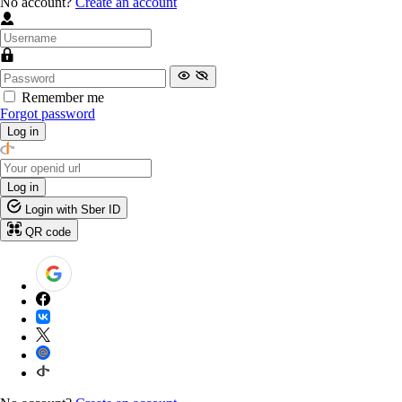
No account?
Create an account
Remember me
Forgot password
Log in
Log in
Login with Sber ID
QR code