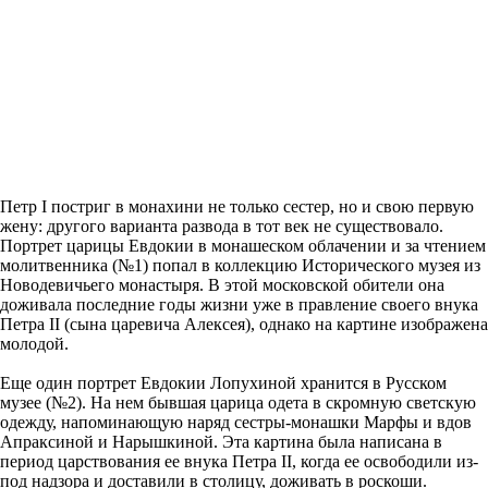
Петр I постриг в монахини не только сестер, но и свою первую
жену: другого варианта развода в тот век не существовало.
Портрет царицы Евдокии в монашеском облачении и за чтением
молитвенника (№1) попал в коллекцию Исторического музея из
Новодевичьего монастыря. В этой московской обители она
доживала последние годы жизни уже в правление своего внука
Петра II (сына царевича Алексея), однако на картине изображена
молодой.
Еще один портрет Евдокии Лопухиной хранится в Русском
музее (№2). На нем бывшая царица одета в скромную светскую
одежду, напоминающую наряд сестры-монашки Марфы и вдов
Апраксиной и Нарышкиной. Эта картина была написана в
период царствования ее внука Петра II, когда ее освободили из-
под надзора и доставили в столицу, доживать в роскоши.