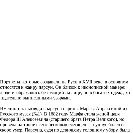
Портреты, которые создавали на Руси в XVII веке, в основном
относятся к жанру парсун. Он близок к иконописной манере:
люди изображались без эмоций на лице, но в богатых одеждах с
тщательно выписанными узорами.
Именно так выглядит парсуна царицы Марфы Апраксиной из
Русского музея (№1). В 1682 году Марфа стала женой царя
Федора III Алексеевича (старшего брата Петра Великого), но
провела на троне всего несколько месяцев — супруг болел и
скоро умер. Парсуна, судя по девичьему головному убору, была