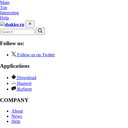
Main
Top
Interesting
Help
shakko.ru
Follow us:
Follow us on Twitter
Applications
Download
Huawei
RuStore
COMPANY
About
News
Help