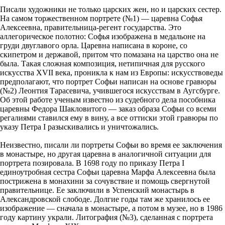
Писали художники не только царских жен, но и царских сестер.
На самом торжественном портрете (№1) — царевна Софья
Алексеевна, правительница-регент государства. Это
аллегорическое полотно: Софья изображена в медальоне на
груди двуглавого орла. Царевна написана в короне, со
скипетром и державой, притом что помазана на царство она не
была. Такая сложная композиция, нетипичная для русского
искусства XVII века, проникла к нам из Европы: искусствоведы
предполагают, что портрет Софьи написан на основе гравюры
(№2) Леонтия Тарасевича, учившегося искусствам в Аугсбурге.
Об этой работе ученым известно из судебного дела пособника
царевны Федора Шакловитого — заказ образа Софьи со всеми
регалиями ставился ему в вину, а все оттиски этой гравюры по
указу Петра I разыскивались и уничтожались.
Неизвестно, писали ли портреты Софьи во время ее заключения
в монастыре, но другая царевна в аналогичной ситуации для
портрета позировала. В 1698 году по приказу Петра I
единоутробная сестра Софьи царевна Марфа Алексеевна была
пострижена в монахини за сочувствие и помощь свергнутой
правительнице. Ее заключили в Успенский монастырь в
Александровской слободе. Долгие годы там же хранилось ее
изображение — сначала в монастыре, а потом в музее, но в 1986
году картину украли. Литография (№3), сделанная с портрета