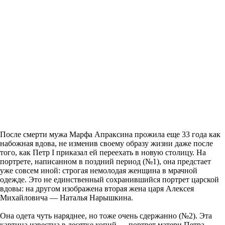
После смерти мужа Марфа Апраксина прожила еще 33 года как
набожная вдова, не изменив своему образу жизни даже после
того, как Петр I приказал ей переехать в новую столицу. На
портрете, написанном в поздний период (№1), она предстает
уже совсем иной: строгая немолодая женщина в мрачной
одежде. Это не единственный сохранившийся портрет царской
вдовы: на другом изображена вторая жена царя Алексея
Михайловича — Наталья Нарышкина.
Она одета чуть наряднее, но тоже очень сдержанно (№2). Эта
картина известна в десятке копий — портрет матери Петра