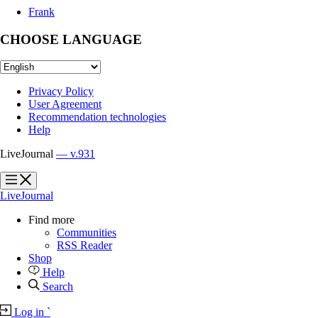
Frank
CHOOSE LANGUAGE
Privacy Policy
User Agreement
Recommendation technologies
Help
LiveJournal
— v.931
?
?
LiveJournal
Find more
Communities
RSS Reader
Shop
Help
Search
Log in
`