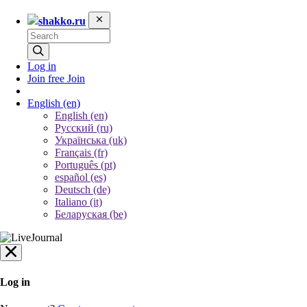
shakko.ru
Log in
Join free
Join
English
(en)
English (en)
Русский (ru)
Українська (uk)
Français (fr)
Português (pt)
español (es)
Deutsch (de)
Italiano (it)
Беларуская (be)
Log in