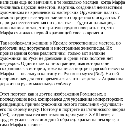
написана еще до венчания, в те несколько месяцев, когда Марфа
числилась царской невестой. Картина, созданная неизвестным
художником из кремлевских мастерских Оружейной палаты,
демонстрирует все черты наивного портретного искусства. У
царицы неестественная поза, платье — будто аппликация, а
лицо написано так, что зрителю трудно поверить в то, что
Марфа считалась первой красавицей своего времени.
Так изображали женщин в Кремле отечественные мастера, но
работали над портретами и иностранные живописцы. Их
произведения более реалистичны, только вот великие
художники до Руси не доезжали и среди этих полотен нет
шедевров. Один из таких иностранцев, имя которого не
сохранилось в истории, тоже написал портрет царской невесты
Марфы — овальную картину из Русского музея (№2). На ней —
непривычная для того времени «галантная» деталь: Апраксина
держит на руках маленькую собачку.
Этот портрет, как и другие изображения Романовых, в
последующие века копировался для украшения императорских
резиденций, причем художники нового поколения «улучшали»
его по своему вкусу. Поэтому в портрете из Гатчинского дворца
(№3), созданном неизвестным автором уже в XVIII веке, с
трудом угадывается исходный образец: краски на нем ярче, а
сама Марфа красивее.