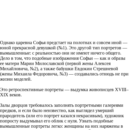
Однако царевна Софья предстает на полотнах и совсем иной —
юной прекрасной девушкой (№1). Это другой тип портретов —
вымышленные: с реальностью они не имеют ничего общего.
Дело в том, что подобные изображения Софьи — как и образы
ее матери Марии Милославской (первой жены Алексея
Михайловича, №2), а также бабушки Евдокии Стрешневой
(жены Михаила Федоровича, №3) — создавались отнюдь не при
жизни моделей.
Это ретроспективные портреты — выдумка живописцев XVIII–
XIX веков.
Залы дворцов требовалось заполнять портретными галереями
предков, и если было неизвестно, как выглядел умерший
прародитель (или его портрет казался некрасивым), художник
попросту выдумывал его облик с нуля. Узнать подобные
вымышленные портреты легко: женщины на них наряжены в