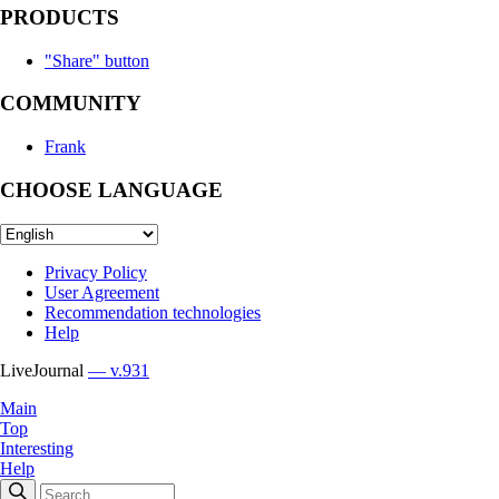
PRODUCTS
"Share" button
COMMUNITY
Frank
CHOOSE LANGUAGE
Privacy Policy
User Agreement
Recommendation technologies
Help
LiveJournal
— v.931
Main
Top
Interesting
Help