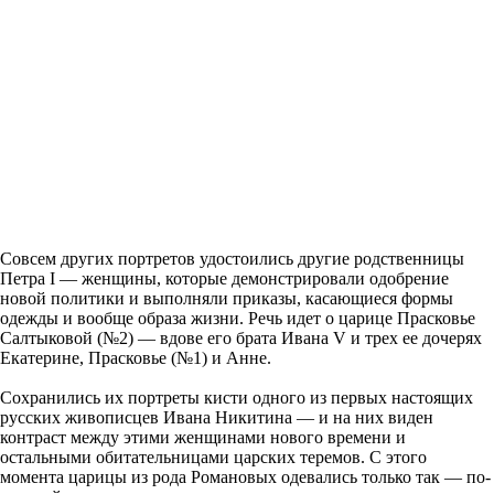
Совсем других портретов удостоились другие родственницы
Петра I — женщины, которые демонстрировали одобрение
новой политики и выполняли приказы, касающиеся формы
одежды и вообще образа жизни. Речь идет о царице Прасковье
Салтыковой (№2) — вдове его брата Ивана V и трех ее дочерях
Екатерине, Прасковье (№1) и Анне.
Сохранились их портреты кисти одного из первых настоящих
русских живописцев Ивана Никитина — и на них виден
контраст между этими женщинами нового времени и
остальными обитательницами царских теремов. С этого
момента царицы из рода Романовых одевались только так — по-