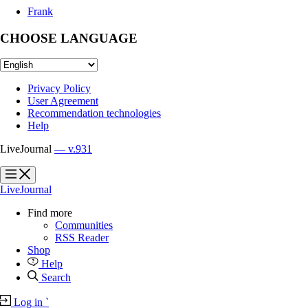
Frank
CHOOSE LANGUAGE
Privacy Policy
User Agreement
Recommendation technologies
Help
LiveJournal
— v.931
?
?
LiveJournal
Find more
Communities
RSS Reader
Shop
Help
Search
Log in
`