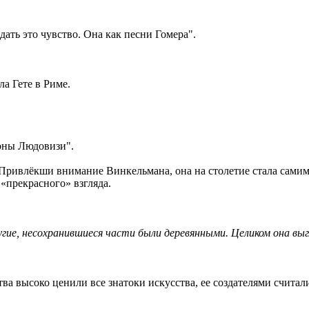
едать это чувство. Она как песни Гомера".
ла Гете в Риме.
оны Людовизи".
Привлёкши внимание Винкельмана, она на столетие стала самим
«прекрасного» взгляда.
угие, несохранившиеся части были деревянными. Целиком она вы
ва высоко ценили все знатоки искусства, ее создателями считал