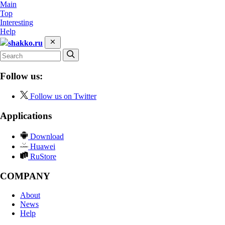
Main
Top
Interesting
Help
shakko.ru
Follow us:
Follow us on Twitter
Applications
Download
Huawei
RuStore
COMPANY
About
News
Help