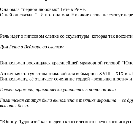
Она была "первой любовью" Гёте в Риме.
О ней он сказал: "...И вот она моя. Никакие слова не смогут пер
Речь идет о гипсовом слепке со скульптуры, которая так восхити
Дом Гете в Веймаре со слепком
Винкельман восхищался красивейшей мраморной головой "Юн
Античная статуя стала знаковой для веймарцев XVIII—XIX вв. 
Винкельману, её отличает сочетание гордой «возвышенности» и 
Голова огромная, практически упирается в потолок зала
Гигантская статуя была выполнена в технике акролита -- ее др
высоты была.
"Юнону Лудовизи" как шедевр классического греческого искусст