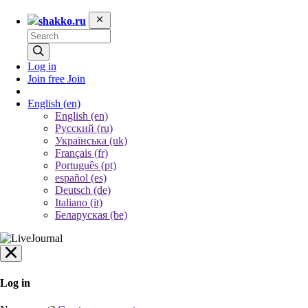
shakko.ru
Log in
Join free
Join
English
(en)
English (en)
Русский (ru)
Українська (uk)
Français (fr)
Português (pt)
español (es)
Deutsch (de)
Italiano (it)
Беларуская (be)
Log in