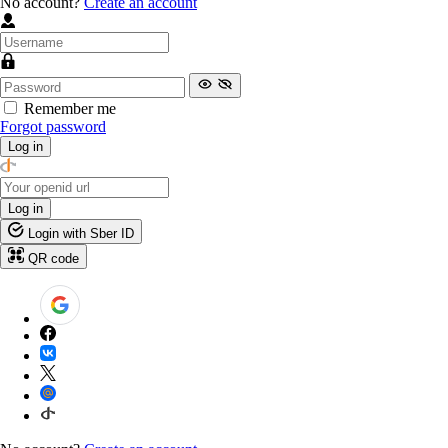
No account?
Create an account
Remember me
Forgot password
Log in
Log in
Login with Sber ID
QR code