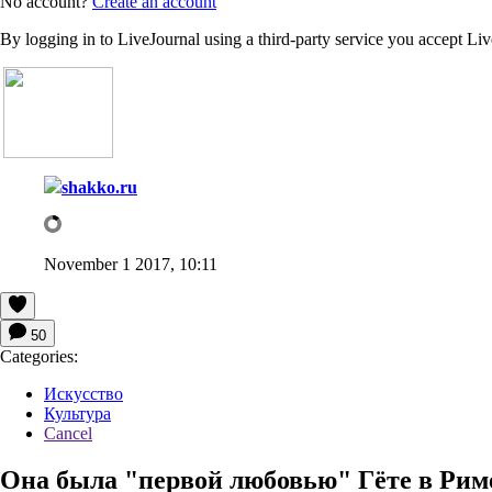
No account?
Create an account
By logging in to LiveJournal using a third-party service you accept Li
shakko.ru
November 1 2017, 10:11
50
Categories:
Искусство
Культура
Cancel
Она была "первой любовью" Гёте в Рим