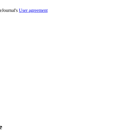
veJournal's
User agreement
е