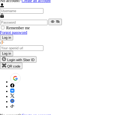
No account?
Create an account
Remember me
Forgot password
Log in
Log in
Login with Sber ID
QR code