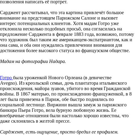
позволения написать её портрет.
Сарджент рассчитывал, что эта картина привлечёт большое
внимание на предстоящем Парижском Салоне и вызовет
интерес потенциальных клиентов. Хотя мадам Готро уже
отклонила несколько подобных просьб, она согласилась на
предложение Сарджента в феврале 1883 года, возможно, потому
что художник был таким же американцем-экспатриантом, как и
она сама, и оба они нуждались привлечении внимания для
достижения более высокого статуса во французском обществе.
Мадам на фотографии Надара.
Готро
была уроженкой Нового Орлеана (в девичестве
Avegno). Из креольской семьи, дочь плантатора итальянского
происхождения, майора зуавов, убитого во время Гражданской
войны. В 1867 матерью, по происхождению француженкой, в 8
лет была привезена в Париж, обе быстро поднялись по
социальной лестнице. Виржини вышла замуж за парижского
банкира Пьера Готро, вела бурную любовную жизнь. Ее
внебрачные отношения были настолько хорошо известны, что
даже склонялись в желтой прессе.
Сарджент, есть ощущение, просто бредил ее профилем.