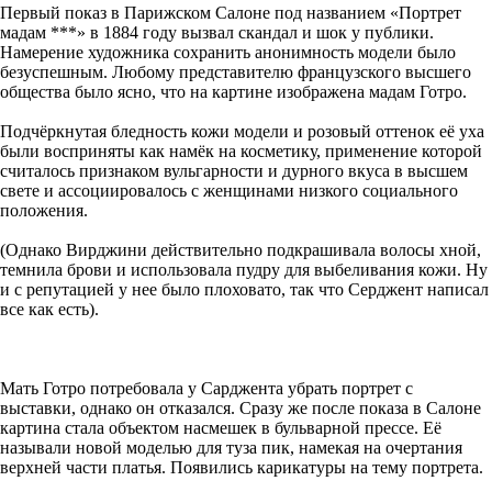
Первый показ в Парижском Салоне под названием «Портрет
мадам ***» в 1884 году вызвал скандал и шок у публики.
Намерение художника сохранить анонимность модели было
безуспешным. Любому представителю французского высшего
общества было ясно, что на картине изображена мадам Готро.
Подчёркнутая бледность кожи модели и розовый оттенок её уха
были восприняты как намёк на косметику, применение которой
считалось признаком вульгарности и дурного вкуса в высшем
свете и ассоциировалось с женщинами низкого социального
положения.
(Однако Вирджини действительно подкрашивала волосы хной,
темнила брови и использовала пудру для выбеливания кожи. Ну
и с репутацией у нее было плоховато, так что Серджент написал
все как есть).
Мать Готро потребовала у Сарджента убрать портрет с
выставки, однако он отказался. Сразу же после показа в Салоне
картина стала объектом насмешек в бульварной прессе. Её
называли новой моделью для туза пик, намекая на очертания
верхней части платья. Появились карикатуры на тему портрета.