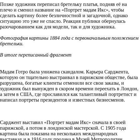
Позже художник переписал бретельку платья, подняв её на
плечо и сменил название на «Портрет мадам Икс», чтобы
сделать картину более безличностной и загадочной, однако
ситуацию это уже не спасло. Реакция публики обернулась
разочарованием как для модели, так и для художника.
Фотография картины 1884 года с первоначальным положением
бретельки.
В итоге переписанный фрагмент
Мадам Готро была унижена скандалом. Карьера Сарджента,
которую он тщательно выстраивал в парижском обществе, была
разрушена, богатые клиенты отменили все свои заказы, и
художник был вынужден в скором времени переехать в Лондон,
а затем в США, где прославился как талантливый портретист и
написал портреты президентов и известных бизнесменов.
Сарджент выставил «Портрет мадам Икс» сначала в своей
парижской, а потом в лондонской мастерской. С 1905 года
картина была показана на нескольких международных
выставках и в 1916 году продана в Музей Метрополитен,