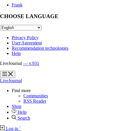
Frank
CHOOSE LANGUAGE
Privacy Policy
User Agreement
Recommendation technologies
Help
LiveJournal
— v.931
?
?
LiveJournal
Find more
Communities
RSS Reader
Shop
Help
Search
Log in
`