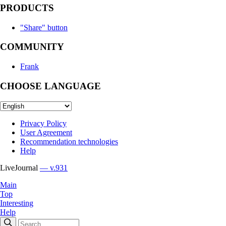
PRODUCTS
"Share" button
COMMUNITY
Frank
CHOOSE LANGUAGE
Privacy Policy
User Agreement
Recommendation technologies
Help
LiveJournal
— v.931
Main
Top
Interesting
Help