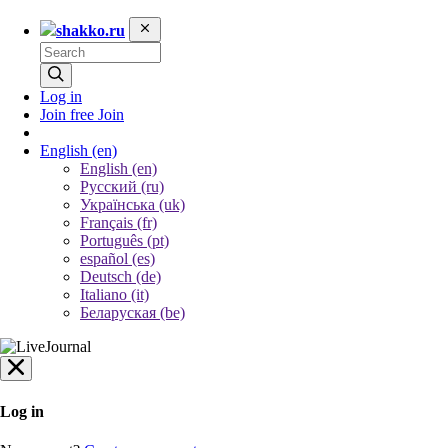
shakko.ru
Log in
Join free
Join
English
(en)
English (en)
Русский (ru)
Українська (uk)
Français (fr)
Português (pt)
español (es)
Deutsch (de)
Italiano (it)
Беларуская (be)
Log in