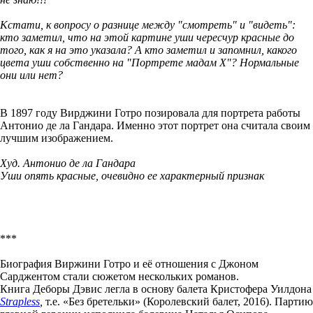
Кстати, к вопросу о разнице между "смотреть" и "видеть":
кто заметил, что на этой картине уши чересчур красные до
того, как я на это указала? А кто заметил и запомнил, какого
цвета уши собственно на "Портрете мадам Х"? Нормальные
они или нет?
В 1897 году Вирджини Готро позировала для портрета работы
Антонио де ла Гандара. Именно этот портрет она считала своим
лучшим изображением.
Худ. Антонио де ла Гандара
Уши опять красные, очевидно ее характерный признак
***
Биография Виржини Готро и её отношения с Джоном
Сарджентом стали сюжетом нескольких романов.
Книга Деборы Дэвис легла в основу балета Кристофера Уилдона
Strapless
,
т.е.
«Без бретельки» (Королевский балет, 2016). Партию