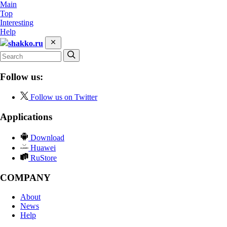
Main
Top
Interesting
Help
shakko.ru
Follow us:
Follow us on Twitter
Applications
Download
Huawei
RuStore
COMPANY
About
News
Help