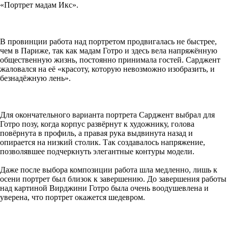
«Портрет мадам Икс».
В провинции работа над портретом продвигалась не быстрее,
чем в Париже, так как мадам Готро и здесь вела напряжённую
общественную жизнь, постоянно принимала гостей. Сарджент
жаловался на её «красоту, которую невозможно изобразить, и
безнадёжную лень».
Для окончательного варианта портрета Сарджент выбрал для
Готро позу, когда корпус развёрнут к художнику, голова
повёрнута в профиль, а правая рука выдвинута назад и
опирается на низкий столик. Так создавалось напряжение,
позволявшее подчеркнуть элегантные контуры модели.
Даже после выбора композиции работа шла медленно, лишь к
осени портрет был близок к завершению. До завершения работы
над картиной Вирджини Готро была очень воодушевлена и
уверена, что портрет окажется шедевром.