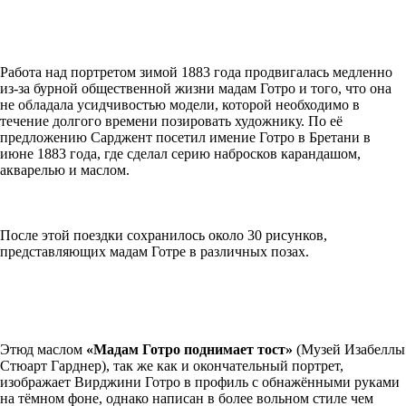
Работа над портретом зимой 1883 года продвигалась медленно
из-за бурной общественной жизни мадам Готро и того, что она
не обладала усидчивостью модели, которой необходимо в
течение долгого времени позировать художнику. По её
предложению Сарджент посетил имение Готро в Бретани в
июне 1883 года, где сделал серию набросков карандашом,
акварелью и маслом.
После этой поездки сохранилось около 30 рисунков,
представляющих мадам Готре в различных позах.
Этюд маслом
«Мадам Готро поднимает тост»
(Музей Изабеллы
Стюарт Гарднер), так же как и окончательный портрет,
изображает Вирджини Готро в профиль с обнажёнными руками
на тёмном фоне, однако написан в более вольном стиле чем