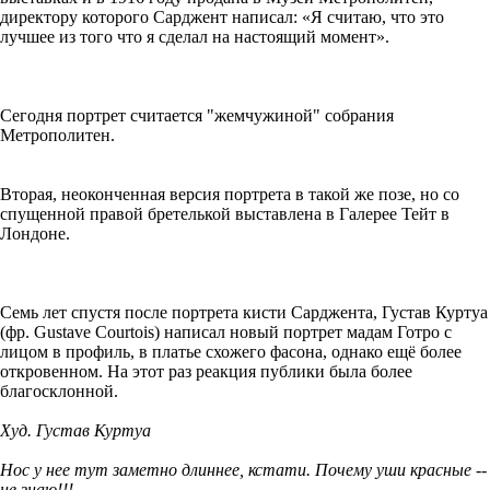
директору которого Сарджент написал: «Я считаю, что это
лучшее из того что я сделал на настоящий момент».
Сегодня портрет считается "жемчужиной" собрания
Метрополитен.
Вторая, неоконченная версия портрета в такой же позе, но со
спущенной правой бретелькой выставлена в Галерее Тейт в
Лондоне.
Семь лет спустя после портрета кисти Сарджента, Густав Куртуа
(фр. Gustave Courtois) написал новый портрет мадам Готро с
лицом в профиль, в платье схожего фасона, однако ещё более
откровенном. На этот раз реакция публики была более
благосклонной.
Худ. Густав Куртуа
Нос у нее тут заметно длиннее, кстати. Почему уши красные --
не знаю!!!