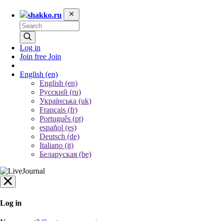
shakko.ru
Log in
Join free
Join
English
(en)
English (en)
Русский (ru)
Українська (uk)
Français (fr)
Português (pt)
español (es)
Deutsch (de)
Italiano (it)
Беларуская (be)
Log in