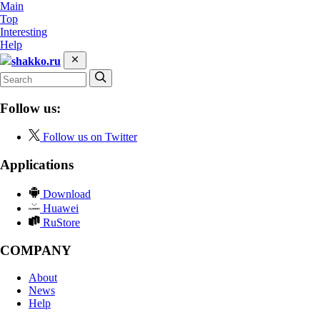
Main
Top
Interesting
Help
shakko.ru
Follow us:
Follow us on Twitter
Applications
Download
Huawei
RuStore
COMPANY
About
News
Help