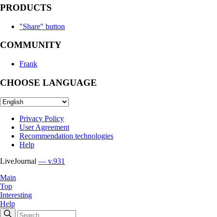
PRODUCTS
"Share" button
COMMUNITY
Frank
CHOOSE LANGUAGE
Privacy Policy
User Agreement
Recommendation technologies
Help
LiveJournal
— v.931
Main
Top
Interesting
Help