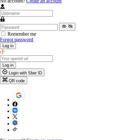
No account?
Create an account
Remember me
Forgot password
Log in
Log in
Login with Sber ID
QR code