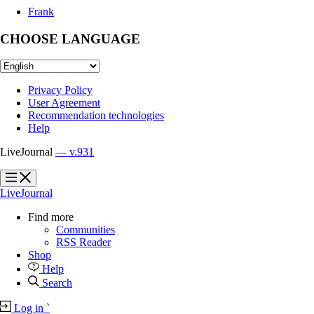
Frank
CHOOSE LANGUAGE
Privacy Policy
User Agreement
Recommendation technologies
Help
LiveJournal
— v.931
?
?
LiveJournal
Find more
Communities
RSS Reader
Shop
Help
Search
Log in
`