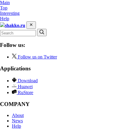
Main
Top
Interesting
Help
shakko.ru
Follow us:
Follow us on Twitter
Applications
Download
Huawei
RuStore
COMPANY
About
News
Help