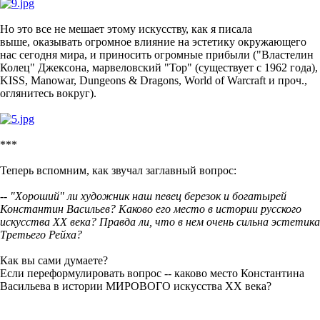
Applications
Download
Huawei
RuStore
Follow us:
Follow us on Twitter
LiveJournal
COMPANY
About
News
Help
PRODUCTS
"Share" button
COMMUNITY