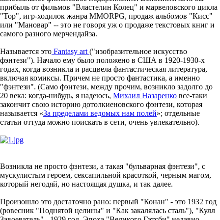
прибыль от фильмов "Властелин Колец" и марвеловского цикла
"Тор", игр-ходилок жанра MMORPG, продаж альбомов "Кисс"
или "Мановар" -- это не говоря уж о продаже текстовых книг и
самого разного мерчендайза.
Называется это
Fantasy art
("изобразительное искусство
фэнтези"). Начало ему было положено в США в 1920-1930-х
годах, когда возникла и расцвела фантастическая литература,
включая комиксы. Причем не просто фантастика, а именно
"фэнтези". (Само фэнтези, между прочим, возникло задолго до
20 века: когда-нибудь, я надеюсь,
Михаил Назаренко
все-таки
закончит свою историю дотолкиеновского фэнтези, которая
называется «
За пределами ведомых нам полей
»; отдельные
статьи оттуда можно поискать в сети, очень увлекательно).
Возникла не просто фэнтези, а такая "бульварная фэнтези", с
мускулистым героем, сексапильной красоткой, черным магом,
который негодяй, но настоящая душка, и так далее.
Произошло это достаточно рано: первый "Конан" - это 1932 год
(ровесник "Поднятой целины" и "Как закалялась сталь"), "Кулл
Завоеватель" - 1929 год. Эпоха "Великого Гэтсби" недавно