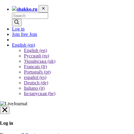
shakko.ru
Log in
Join free
Join
English
(en)
English (en)
Русский (ru)
Українська (uk)
Français (fr)
Português (pt)
español (es)
Deutsch (de)
Italiano (it)
Беларуская (be)
Log in