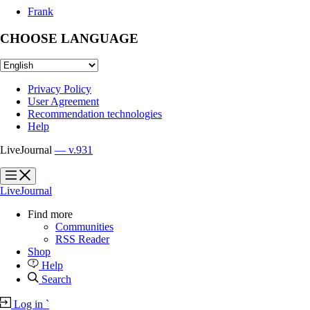
Frank
CHOOSE LANGUAGE
Privacy Policy
User Agreement
Recommendation technologies
Help
LiveJournal
— v.931
?
?
LiveJournal
Find more
Communities
RSS Reader
Shop
Help
Search
Log in
`