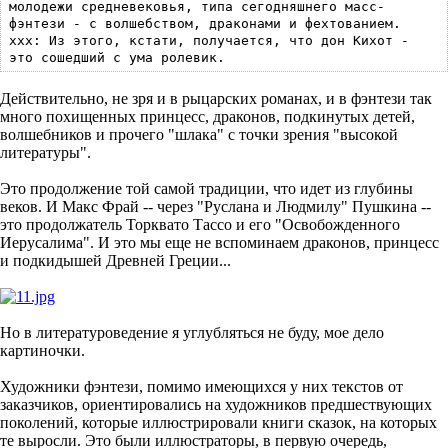
молодежи средневековья, типа сегодняшнего масс-
фэнтези - с волшебством, драконами и фехтованием.
xxx: Из этого, кстати, получается, что дон Кихот -
это сошедший с ума ролевик.
Действительно, не зря и в рыцарских романах, и в фэнтези так
много похищенных принцесс, драконов, подкинутых детей,
волшебников и прочего "шлака" с точки зрения "высокой
литературы".
Это продолжение той самой традиции, что идет из глубины
веков. И Макс Фрай -- через "Руслана и Людмилу" Пушкина --
это продолжатель Торквато Тассо и его "Освобожденного
Иерусалима". И это мы еще не вспоминаем драконов, принцесс
и подкидышей Древней Греции...
Но в литературоведение я углубляться не буду, мое дело
картиночки.
Художники фэнтези, помимо имеющихся у них текстов от
заказчиков, ориентировались на художников предшествующих
поколений, которые иллюстрировали книги сказок, на которых
те выросли. Это были иллюстраторы, в первую очередь,