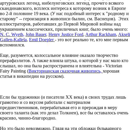
артуровских легенд, нибелунговских легенд, прочего всякого
скандинавского, всплеск интереса к которому возник в Европе
во 2-й половине 19 века. (У нас подобный интерес к "родному и
старому" -- героизация в живописи былин, см. Васнецов). Этих
иллюстраторов, работавших до Первой Мировой войны над
украшением классических, приличных книг, было очень много:
N. C. Wyeth,
John Bauer
,
Henry Justice Ford
,
Arthur Rackham
,
Akseli
Gallen-Kallela
,
Emil Doepler
- это вот реально те, кто мне первым
вспомнился.
Еще, разумеется, колоссальное влияние оказало творчество
прерафаэлитов. А также влияла штука, о которой у нас мало кто
слышал, но она была распространена и влиятельна - Victorian
Fairy Painting (
Викторианская сказочная живопись,
хорошая
статья в википедии на русском).
Если бы художники (и писатели ХХ века) в своих трудах лишь
грамотно и со вкусом работали с материалом
предшественников, перерабатывая его и прерождая в меру
своего таланта (как это делал Толкиен), все бы оставалось очень
красиво, чинно-благородно.
Но это было невозможно. Глядя на эти обложки бульварного