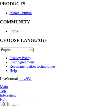
PRODUCTS
"Share" button
COMMUNITY
Frank
CHOOSE LANGUAGE
Privacy Policy
User Agreement
Recommendation technologies
Help
LiveJournal
— v.931
Main
Top
Interesting
Help