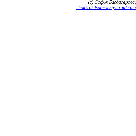
Frank
CHOOSE LANGUAGE
v.931
Privacy Policy
User Agreement
Recommendation technologies
Help