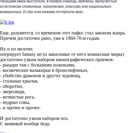
-- "Хороший" ли художник наш певец березок и богатырей
Константин Васильев? Каково его место в истории русского
искусства ХХ века? Правда ли, что в нем очень сильна эстетика
Третьего Рейха?
Как вы сами думаете?
Если переформулировать вопрос -- каково место Константина
Васильева в истории МИРОВОГО искусства ХХ века?
(с) Софья Багдасарова,
shakko-kitsune.livejournal.com
Мой телеграмм
vs
вопросы про искусство
поп-культура
рисуют сейчас
Telegram channel
LJ Video