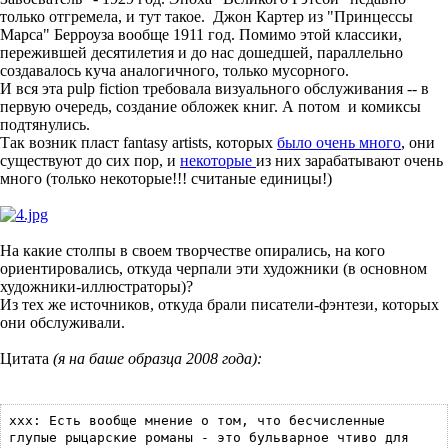
только отгремела, и тут такое. Джон Картер из "Принцессы
Марса" Берроуза вообще 1911 год. Помимо этой классики,
пережившей десятилетия и до нас дошедшей, параллельно
создавалось куча аналогичного, только мусорного.
И вся эта pulp fiction требовала визуального обслуживания -- в
первую очередь, создание обложек книг. А потом и комиксы
подтянулись.
Так возник пласт fantasy artists, которых
было очень много
, они
существуют до сих пор, и
некоторые
из них зарабатывают очень
много (только некоторые!!! считаные единицы!)
На какие столпы в своем творчестве опирались, на кого
ориентировались, откуда черпали эти художники (в основном
художники-иллюстраторы)?
Из тех же источников, откуда брали писатели-фэнтези, которых
они обслуживали.
Цитата
(я на баше образца 2008 года):
xxx: Есть вообще мнение о том, что бесчисленные
глупые рыцарские романы - это бульварное чтиво для