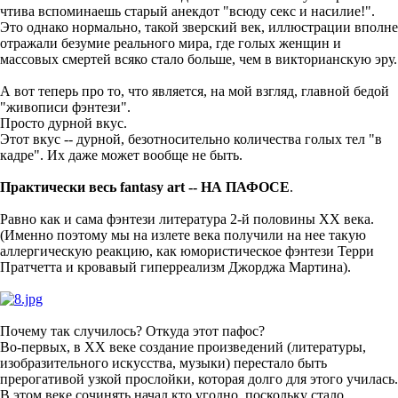
чтива вспоминаешь старый анекдот "всюду секс и насилие!".
Это однако нормально, такой зверский век, иллюстрации вполне
отражали безумие реального мира, где голых женщин и
массовых смертей всяко стало больше, чем в викторианскую эру.
А вот теперь про то, что является, на мой взгляд, главной бедой
"живописи фэнтези".
Просто дурной вкус.
Этот вкус -- дурной, безотносительно количества голых тел "в
кадре". Их даже может вообще не быть.
Практически весь fantasy art -- НА ПАФОСЕ
.
Равно как и cама фэнтези литература 2-й половины ХХ века.
(Именно поэтому мы на излете века получили на нее такую
аллергическую реакцию, как юмористическое фэнтези Терри
Пратчетта и кровавый гиперреализм Джорджа Мартина).
Почему так случилось? Откуда этот пафос?
Во-первых, в ХХ веке создание произведений (литературы,
изобразительного искусства, музыки) перестало быть
прерогативой узкой прослойки, которая долго для этого училась.
В этом веке сочинять начал кто угодно, поскольку стало