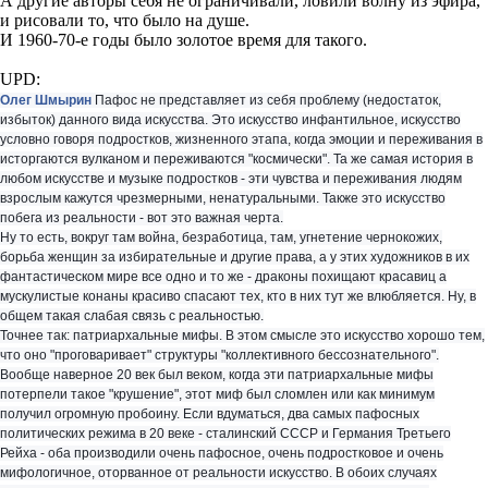
- стальные крылья,
- оборотни,
- зверолюди,
- ветвистые рога,
- мудрые совы,
- и прочее и прочее.
И достаточно узким набором поз.
С мимикой вообще беда.
Но это все не мешает этому искусству, как я писала
выше, оказывать огромное влияние на эстетику окружающего
нас сегодня мира, и приносить огромные прибыли ("Властелин
Колец" Джексона, марвеловский "Тор" (существует с 1962 года),
KISS, Manowar, Dungeons & Dragons, World of Warcraft и проч.,
оглянитесь вокруг).
***
Теперь вспомним, как звучал заглавный вопрос: