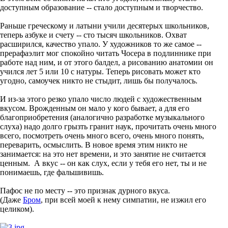
доступным образование -- стало доступным и творчество.
Раньше греческому и латыни учили десятерых школьников,
теперь азбуке и счету -- сто тысяч школьников. Охват
расширился, качество упало. У художников то же самое --
прерафаэлит мог спокойно читать Чосера в подлиннике при
работе над ним, и от этого балдел, а рисованию анатомии он
учился лет 5 или 10 с натуры. Теперь рисовать может кто
угодно, самоучек никто не стыдит, лишь бы получалось.
И из-за этого резко упало число людей с художественным
вкусом. Врожденным он мало у кого бывает, а для его
благоприобретения (аналогично разработке музыкального
слуха) надо долго грызть гранит наук, прочитать очень много
всего, посмотреть очень много всего, очень много понять,
переварить, осмыслить. В новое время этим никто не
занимается: на это нет времени, и это занятие не считается
ценным. А вкус -- он как слух, если у тебя его нет, ты и не
понимаешь, где фальшивишь.
Пафос не по месту -- это признак дурного вкуса.
(Даже
Бром
, при всей моей к нему симпатии, не изжил его
целиком).