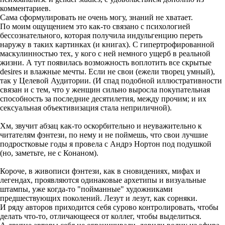
мускулистые конаны красиво спасают тех, кто в них тут же влюбляется. Ну, в
общем такая слабая связь с реальностью.
Точнее так: патриархальные мифы. В этом смысле это искусство хорошо тем,
что оно "проговаривает" структуры "коллективного бессознательного".
Вообще наверное 20 век был веком, когда эти патриархальные мифы
потерпели такое "крушение", этот миф был сломлен или как минимум
получил огромную пробоину. Если вдуматься, два самых пафосных
политических режима в 20 веке - сталинский СССР и Германия Третьего
Рейха - оба производили очень пафосное, очень подростковое и очень
мифологичное, оторванное от реальности искусство. В обоих случаях
творцами мира выступали, в первую очередь, мужчины, мускулистые
атлетически сложенные, героические, классово или национально
выверенные, И оба этих режима потерпели крах.
Еще, разумеется, со временем этот пафос стал законом жанра.
Причем достаточно рано, уже к 1960-70-м годам.
Ну и по мелочи:
оперирует fantasy art (и зависимые от него комиксные миры)
достаточно узким набором иконографических приемов:
- рыцари там с большими ножиками,
- космические валькирьи в бронелифчиках,
- убийства драконов и других чудовищ,