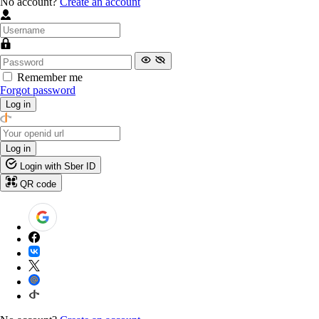
No account?
Create an account
Remember me
Forgot password
Log in
Log in
Login with Sber ID
QR code