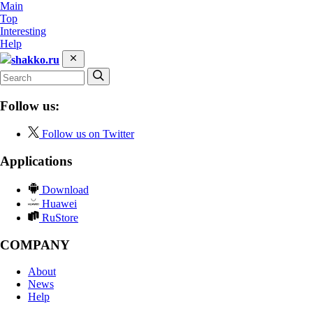
Main
Top
Interesting
Help
shakko.ru
Follow us:
Follow us on Twitter
Applications
Download
Huawei
RuStore
COMPANY
About
News
Help