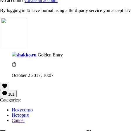
No account?
Create an account
By logging in to LiveJournal using a third-party service you accept Li
shakko.ru
Golden Entry
October 2 2017, 10:07
101
Categories:
Искусство
История
Cancel