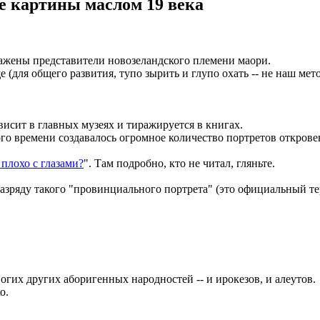
 картины маслом 19 века
ажены представители новозеландского племени маори.
(для общего развития, тупо зырить и глупо охать -- не наш мето
висит в главных музеях и тиражируется в книгах.
ого времени создавалось огромное количество портретов откров
плохо с глазами?
". Там подробно, кто не читал, гляньте.
 разряду такого "провинциального портрета" (это официальный 
гих других аборигенных народностей -- и ирокезов, и алеутов.
о.