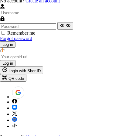
No account?
Create an account
Remember me
Forgot password
Log in
Log in
Login with Sber ID
QR code