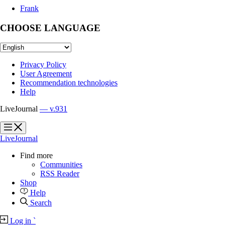
Frank
CHOOSE LANGUAGE
Privacy Policy
User Agreement
Recommendation technologies
Help
LiveJournal
— v.931
?
?
LiveJournal
Find more
Communities
RSS Reader
Shop
Help
Search
Log in
`