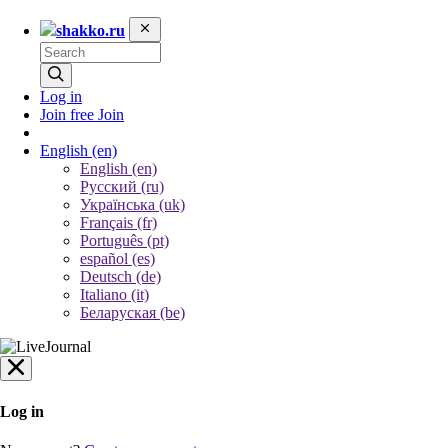
shakko.ru
Log in
Join free
Join
English
(en)
English (en)
Русский (ru)
Українська (uk)
Français (fr)
Português (pt)
español (es)
Deutsch (de)
Italiano (it)
Беларуская (be)
Log in