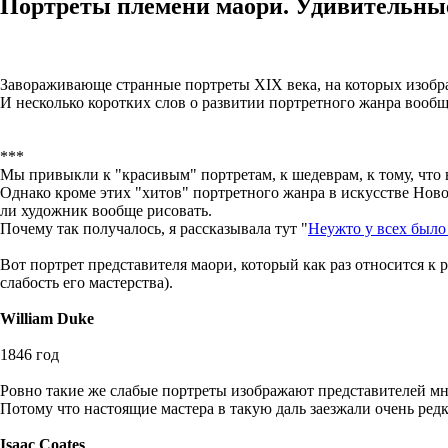
Портреты племени маори. Удивительные
Завораживающе странные портреты XIX века, на которых изобр
И несколько коротких слов о развитии портретного жанра вообще 
***
Мы привыкли к "красивым" портретам, к шедеврам, к тому, что 
Однако кроме этих "хитов" портретного жанра в искусстве Нов
ли художник вообще рисовать.
Почему так получалось, я рассказывала тут "
Неужто у всех было 
Вот портрет представителя маори, который как раз относится к
слабость его мастерства).
William Duke
1846 год
Ровно такие же слабые портреты изображают представителей мно
Потому что настоящие мастера в такую даль заезжали очень редк
Isaac Coates