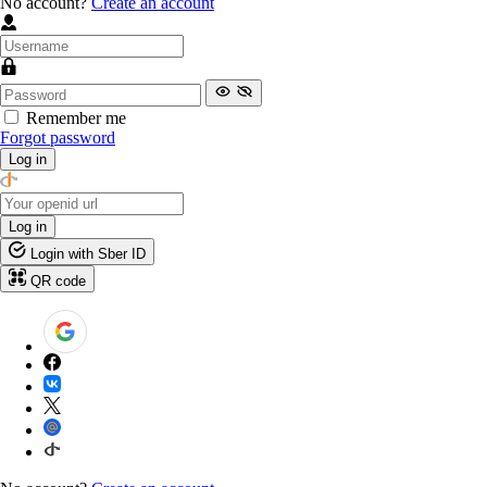
No account?
Create an account
Remember me
Forgot password
Log in
Log in
Login with Sber ID
QR code