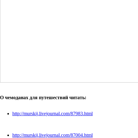
О чемоданах для путешествий читать:
http://murskij.livejournal.com/87983.html
http://murskij.livejournal.com/87004.html