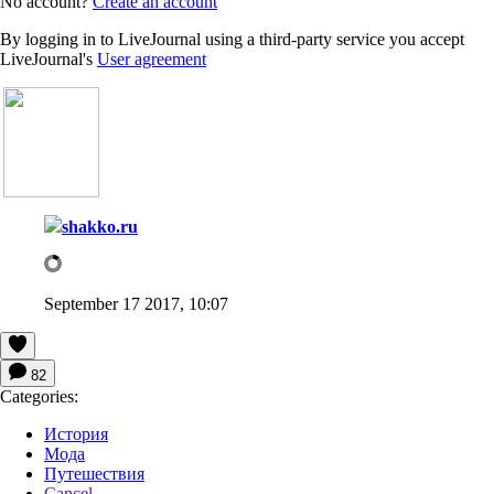
No account?
Create an account
By logging in to LiveJournal using a third-party service you accept
LiveJournal's
User agreement
shakko.ru
September 17 2017, 10:07
82
Categories:
История
Мода
Путешествия
Cancel