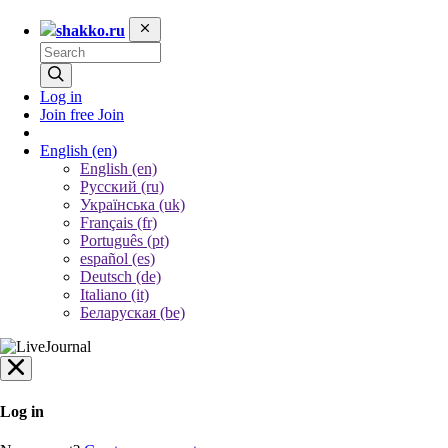
shakko.ru
Log in
Join free
Join
English
(en)
English (en)
Русский (ru)
Українська (uk)
Français (fr)
Português (pt)
español (es)
Deutsch (de)
Italiano (it)
Беларуская (be)
Log in