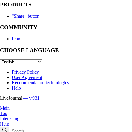
PRODUCTS
"Share" button
COMMUNITY
Frank
CHOOSE LANGUAGE
Privacy Policy
User Agreement
Recommendation technologies
Help
LiveJournal
— v.931
Main
Top
Interesting
Help