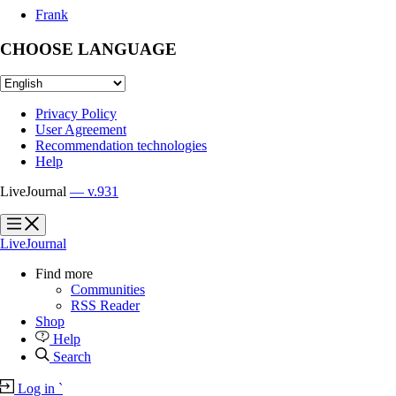
Frank
CHOOSE LANGUAGE
Privacy Policy
User Agreement
Recommendation technologies
Help
LiveJournal
— v.931
?
?
LiveJournal
Find more
Communities
RSS Reader
Shop
Help
Search
Log in
`