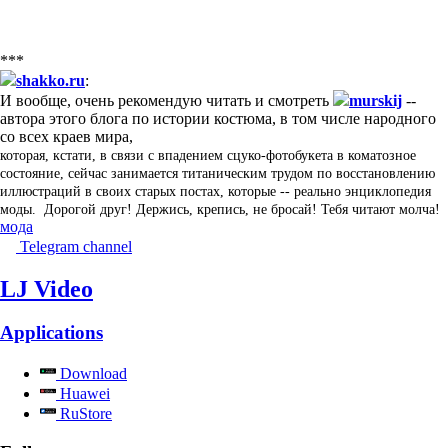
***
shakko.ru
:
И вообще, очень рекомендую читать и смотреть
murskij
--
автора этого блога по истории костюма, в том числе народного
со всех краев мира,
которая, кстати, в связи с впадением сцуко-фотобукета в коматозное
состояние, сейчас занимается титаническим трудом по восстановлению
иллюстраций в своих старых постах, которые -- реально энциклопедия
моды. Дорогой друг! Держись, крепись, не бросай! Тебя читают молча!
мода
Telegram channel
LJ Video
Applications
Download
Huawei
RuStore