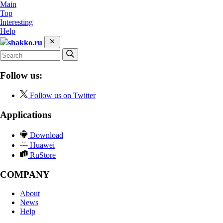
Main
Top
Interesting
Help
shakko.ru
Follow us:
Follow us on Twitter
Applications
Download
Huawei
RuStore
COMPANY
About
News
Help