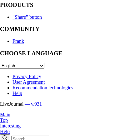
PRODUCTS
"Share" button
COMMUNITY
Frank
CHOOSE LANGUAGE
Privacy Policy
User Agreement
Recommendation technologies
Help
LiveJournal
— v.931
Main
Top
Interesting
Help