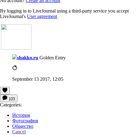
No account?
Create an account
By logging in to LiveJournal using a third-party service you accept
LiveJournal's
User agreement
shakko.ru
Golden Entry
September 13 2017, 12:05
103
Categories:
История
Фотография
Общество
Cancel