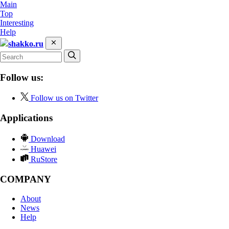
Main
Top
Interesting
Help
shakko.ru
Follow us:
Follow us on Twitter
Applications
Download
Huawei
RuStore
COMPANY
About
News
Help