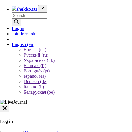
shakko.ru
Log in
Join free
Join
English
(en)
English (en)
Русский (ru)
Українська (uk)
Français (fr)
Português (pt)
español (es)
Deutsch (de)
Italiano (it)
Беларуская (be)
Log in