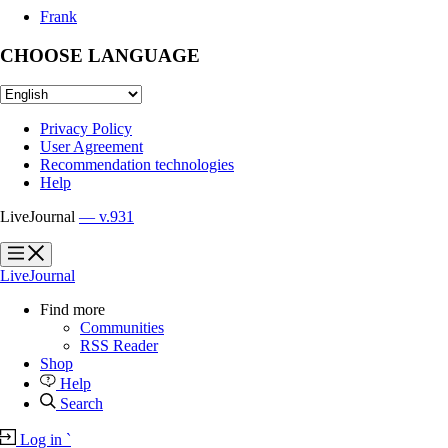
Frank
CHOOSE LANGUAGE
Privacy Policy
User Agreement
Recommendation technologies
Help
LiveJournal
— v.931
?
?
LiveJournal
Find more
Communities
RSS Reader
Shop
Help
Search
Log in
`