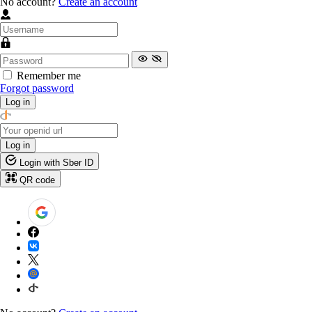
No account?
Create an account
Remember me
Forgot password
Log in
Log in
Login with Sber ID
QR code