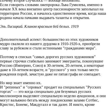
Почему второе случилось — вообще непонятно.
Если говорить словами лжепророка Льва Гумилева, именно в
начале ХХ века внезапно центр пассионарности заполыхал на
территории России, и началось единственное время, когда наша
родина начала пачками выдавать таланты и открытия.
Эль Лисицкий. Клином красным бей белых. 1919
Дополнительный аспект: большинство из этих художников
мудро свалили из нашего дурдома в 1910-1920-х, приобрели
славу за рубежом и стали истинными "гражданами мира".
Поэтому в списках "самых дорогих русских художников"
первые строчки стабильно занимают эмигранты, покинувшие
Россию (Империю, Союз) в 30-летнем, 20-летнем, а некоторые
даже в 10-летнем возрасте, и "русского" у них только место
рождения порой, зачастую даже не пятая графа не совпадает.
Но мир знает именно их.
И "репиных" и "серовых" продает на специальных "Русских
торгах" — это когда специально для безумных русских
миллионеров выделяют специальную неделю аукционов, и они
могут вальяжно бегать между лондонскими залами Сотбис,
Кристис, Бонемс, Макдугалл и так далее. И никто, кроме