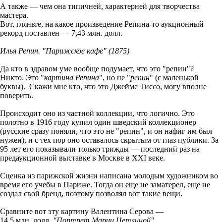
А также — чем она типичней, характерней для творчества
мастера.
Вот, гляньте, на какое произведение Репина-то аукционный
рекорд поставлен — 7,43 млн. долл.
Илья Репин. "Парижское кафе" (1875)
Да кто в здравом уме вообще подумает, что это "репин"?
Никто. Это "
картина Репина
", но не "
репин
" (с маленькой
буквы). Скажи мне кто, что это Джеймс Тиссо, могу вполне
поверить.
Происходит оно из частной коллекции, что логично. Это
полотно в 1916 году купил один шведский коллекционер
(русские сразу поняли, что это не "репин", и он нафиг им был
нужен), и с тех пор оно оставалось скрытым от глаз публики. За
95 лет его показывали только трижды — последний раз на
предаукционной выставке в Москве в XXI веке.
Сценка из парижской жизни написана молодым художником во
время его учебы в Париже. Тогда он еще не заматерел, еще не
создал свой бренд, поэтому позволял вот такие вещи.
Сравните вот эту картину Валентина Серова —
14,5 млн. долл,
"Портрет Марии Цетлиной",