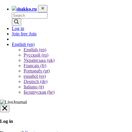
shakko.ru
Log in
Join free
Join
English
(en)
English (en)
Русский (ru)
Українська (uk)
Français (fr)
Português (pt)
español (es)
Deutsch (de)
Italiano (it)
Беларуская (be)
Log in