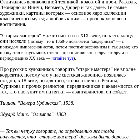
Отличались великолепной техникой, красотой и проч. Рафаэль,
Леонардо да Винчи, Вермеер, Дюрер и так далее. Те самые
художники, картины которых — основное ядро коллекции
классического музея; а любовь к ним — признак хорошего
воспитания.
"Старых мастеров" можно найти и в XIX веке, но к его концу
они иссякли
(потому что в 1860-е появляется "модернизм" — с
приходом импрессионистов, потом постимпрессионизм и так далее; кто
пропустил выпуск моих ответов про отличие этого друг от друга и
периодизацию ХХ века —
читайте тут
).
Про русских художников говорить "старые мастера" не вполне
корректно, потому что у нас светская живопись появилась
поздно, в 18 веке, но для того, чтобы отличить Репина,
Сурикова и прочих реалистов, передвижников и академистов от
тех, кто наступит им на пятки — авангардистов, он сойдет.
Тициан. "Венера Урбинская". 1538.
Эдуард Мане. "Олимпия". 1863
— Так вы чепуху говорите, по определению же тогда
получается, что "старые мастера" должны быть дороже,