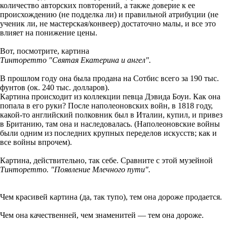
количество авторских повторений, а также доверие к ее
происхождению (не подделка ли) и правильной атрибуции (не
ученик ли, не мастерская/конвеер) достаточно малы, и все это
влияет на понижение цены.
Вот, посмотрите, картина
Тинторетто "Святая Екатерина и ангел".
В прошлом году она была продана на Сотбис всего за 190 тыс.
фунтов (ок. 240 тыс. долларов).
Картина происходит из коллекции певца Дэвида Боуи. Как она
попала в его руки? После наполеоновских войн, в 1818 году,
какой-то английский полковник был в Италии, купил, и привез
в Британию, там она и наследовалась. (Наполеоновские войны
были одним из последних крупных переделов искусств; как и
все войны впрочем).
Картина, действительно, так себе. Сравните с этой музейной
Тинторетто. "Появление Млечного пути".
Чем красивей картина (да, так тупо), тем она дороже продается.
Чем она качественней, чем знаменитей — тем она дороже.