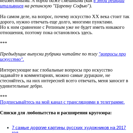
неизвестными. А порой даже смешными (как
в этой реакции
итальянцев
на репинскую "Царевну Софью").
На самом деле, на вопрос, почему искусство ХХ века стоит так
дорого, нужно отвечать еще долго, многими пунктами.
Но к ним сравнение с Репиным уже не будет иметь никакого
отношения, поэтому пока остановлюсь здесь.
***
Предыдущие выпуски рубрики читайте по тэгу
"вопросы про
искусство".
Интересующие вас глобальные вопросы про искусство
задавайте в комментариях, можно самые дурацкие, не
стесняйтесь, на них интересней всего отвечать, меня заносит в
удивительные дебри.
***
Подписывайтесь на мой канал с трансляциями в телеграмме.
Списки для любопытства и расширения кругозора:
7 самые дорогие картины русских художников на 2017
год