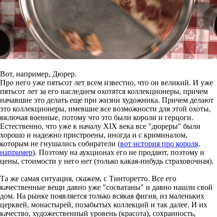
Вот, например, Дюрер.
Про него уже пятьсот лет всем известно, что он великий. И уже
пятьсот лет за его наследием охотятся коллекционеры, причем
начавшие это делать еще при жизни художника. Причем делают
это коллекционеры, имевшие все возможности для этой охоты,
включая военные, потому что это были короли и герцоги.
Естественно, что уже к началу XIX века все "дюреры" были
хорошо и надежно пристроены, иногда и с криминалом,
которым не гнушались собиратели (
вот история про короля,
например
). Поэтому на аукционах его не продают, поэтому и
цены, стоимости у него нет (только какая-нибудь страховочная).
Та же самая ситуация, скажем, с Тинторетто. Все его
качественные вещи давно уже "сосватаны" и давно нашли свой
дом. На рынке появляется только всякая фигня, из маленьких
церквей, монастырей, позабытых коллекций и так далее. И их
качество, художественный уровень (красота), сохранность,