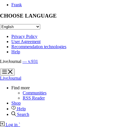
Frank
CHOOSE LANGUAGE
Privacy Policy
User Agreement
Recommendation technologies
Help
LiveJournal
— v.931
?
?
LiveJournal
Find more
Communities
RSS Reader
Shop
Help
Search
Log in
`