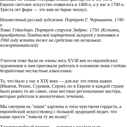
Европе светское искусство появилось в 1400-х, а у нас в 1700-х.
Триста лет форы — это вам не баран чихнул.
Неизвестный русский художник. Портрет Г. Чернышева. 1740-
е.
Томас Гейнсборо. Портрет супругов Эндрюс. 1750. (Кстати,
приобретена Лондонской портретной галереей у потомков в
1960 году кстати тоже на средства от нескольких
пожертвователей)
Учителя тоже были не очень: весь XVIII век из европейских
художников к нам приезжали работать в основном лишь глубоко
безработные несчастные алкоголики.
То, что было у нас в XIX веке — для нас это очень важно
(Иванов, Репин, Суриков, Серов), но в Европе в каждой стране
было ровно то же самое, свои местные региональные мастера,
которые работали в аналогичных течениях.
Мы смотрим на "наши" картины и типа чувствуем гордость, а
европейский искусствовед с большой эрудицией видит, что
наши просто "ловили ту же волну".
Хрестоматийный пример — история с поддельным