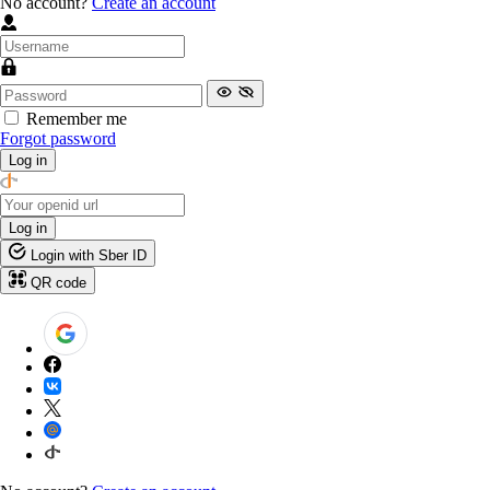
No account?
Create an account
Remember me
Forgot password
Log in
Log in
Login with Sber ID
QR code