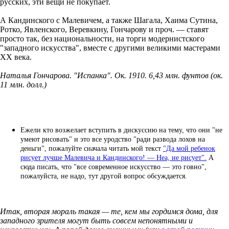
русских, эти вещи не покупает.
А Кандинского с Малевичем, а также Шагала, Хаима Сутина,
Ротко, Явленского, Веревкину, Гончарову и проч. — ставят
просто так, без национальности, на торги модернистского
"западного искусства", вместе с другими великими мастерами
ХХ века.
Наталья Гончарова. "Испанка". Ок. 1910. 6,43 млн. фунтов (ок.
11 млн. долл.)
Ежели кто возжелает вступить в дискуссию на тему, что они "не
умеют рисовать" и это все уродство "ради развода лохов на
деньги", пожалуйте сначала читать мой текст
"Да мой ребенок
рисует лучше Малевича и Кандинского! — Неа, не рисует".
А
сюда писать, что "все современное искусство — это говно",
пожалуйста, не надо, тут другой вопрос обсуждается.
Итак, вторая мораль такая — те, кем мы гордимся дома, для
западного зрителя могут быть совсем непонятными и