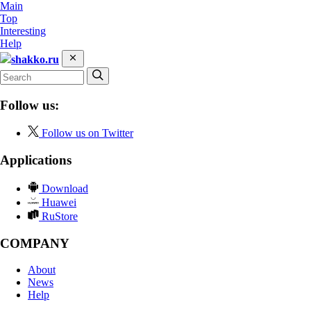
Main
Top
Interesting
Help
shakko.ru
Follow us:
Follow us on Twitter
Applications
Download
Huawei
RuStore
COMPANY
About
News
Help