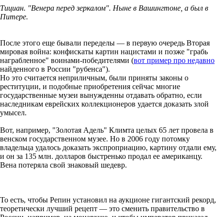
Тициан. "Венера перед зеркалом". Ныне в Вашингтоне, а был в
Питере.
После этого еще бывали переделы — в первую очередь Вторая
мировая война: конфискаты картин нацистами и позже "грабь
награбленное" воинами-победителями (
вот пример про недавно
найденного в России "рубенса").
Но это считается неприличным, были приняты законы о
реституции, и подобные приобретения сейчас многие
государственные музеи вынужденны отдавать обратно, если
наследникам еврейских коллекционеров удается доказать злой
умысел.
Вот, например, "Золотая Адель" Климта целых 65 лет провела в
венском государственном музее. Но в 2006 году потомку
владельца удалось доказать экспроприацию, картину отдали ему,
и он за 135 млн. долларов быстренько продал ее американцу.
Вена потеряла свой знаковый шедевр.
То есть, чтобы Репин установил на аукционе гигантский рекорд,
теоретически лучший рецепт — это сменить правительство в