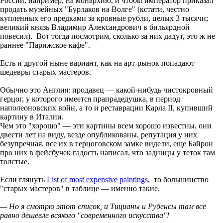
России, например, на монархию, и чтобы император приказал
продать музейных "Бурлаков на Волге" (кстати, честно
купленных его предками за кровные рубли, целых 3 тысячи;
великий князь Владимир Александрович в бильярдной
повесил). Вот тогда посмотрим, сколько за них дадут, это ж не
раннее "Парижское кафе".
Есть и другой ныне вариант, как на арт-рынок попадают
шедевры старых мастеров.
Обычно это Англия: продавец — какой-нибудь чистокровный
герцог, у которого имеется прапрадедушка, в период
наполеоновских войн, а то и реставрации Карла II, купивший
картину в Италии.
Чем это "хорошо" — эти картины всем хорошо известны, они
двести лет на виду, везде опубликованы, репутация у них
безупречная, все их в герцоговском замке видели, еще Байрон
про них в фейсбучек гадость написал, что задницы у теток там
толстые.
Если глянуть
List of most expensive paintings
, то большинство
"старых мастеров" в таблице — именно такие.
— Но я смотрю этот список, и Тицианы и Рубенсы там все
равно дешевле всякого "современного искусства"!