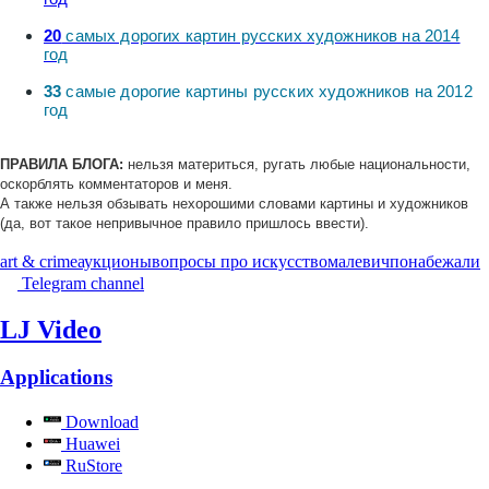
20
самых дорогих картин русских художников на 2014
год
33
самые дорогие картины русских художников на 2012
год
ПРАВИЛА БЛОГА:
нельзя материться, ругать любые национальности,
оскорблять комментаторов и меня.
А также нельзя обзывать нехорошими словами картины и художников
(да, вот такое непривычное правило пришлось ввести).
art & crime
аукционы
вопросы про искусство
малевич
понабежали
Telegram channel
LJ Video
Applications
Download
Huawei
RuStore