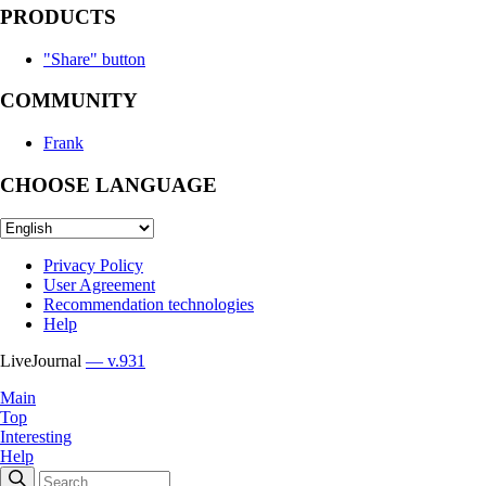
PRODUCTS
"Share" button
COMMUNITY
Frank
CHOOSE LANGUAGE
Privacy Policy
User Agreement
Recommendation technologies
Help
LiveJournal
— v.931
Main
Top
Interesting
Help