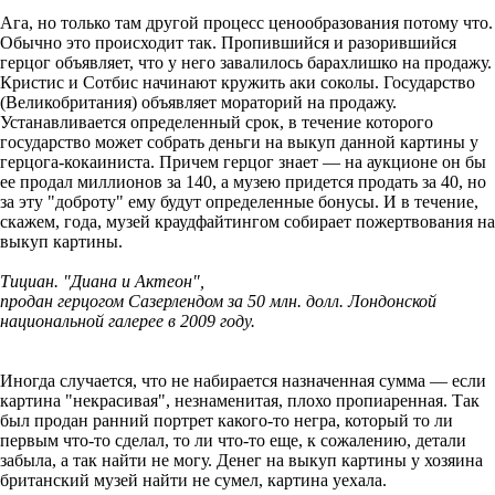
Ага, но только там другой процесс ценообразования потому что.
Обычно это происходит так. Пропившийся и разорившийся
герцог объявляет, что у него завалилось барахлишко на продажу.
Кристис и Сотбис начинают кружить аки соколы. Государство
(Великобритания) объявляет мораторий на продажу.
Устанавливается определенный срок, в течение которого
государство может собрать деньги на выкуп данной картины у
герцога-кокаиниста. Причем герцог знает — на аукционе он бы
ее продал миллионов за 140, а музею придется продать за 40, но
за эту "доброту" ему будут определенные бонусы. И в течение,
скажем, года, музей краудфайтингом собирает пожертвования на
выкуп картины.
Тициан. "Диана и Актеон",
продан герцогом Сазерлендом за 50 млн. долл. Лондонской
национальной галерее в 2009 году.
Иногда случается, что не набирается назначенная сумма — если
картина "некрасивая", незнаменитая, плохо пропиаренная. Так
был продан ранний портрет какого-то негра, который то ли
первым что-то сделал, то ли что-то еще, к сожалению, детали
забыла, а так найти не могу. Денег на выкуп картины у хозяина
британский музей найти не сумел, картина уехала.