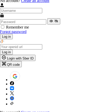
No account?
Create an account
Remember me
Forgot password
Log in
Log in
Login with Sber ID
QR code