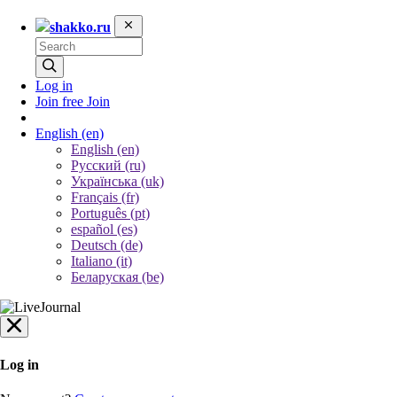
shakko.ru
Log in
Join free
Join
English
(en)
English (en)
Русский (ru)
Українська (uk)
Français (fr)
Português (pt)
español (es)
Deutsch (de)
Italiano (it)
Беларуская (be)
Log in