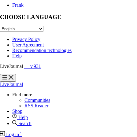
Frank
CHOOSE LANGUAGE
Privacy Policy
User Agreement
Recommendation technologies
Help
LiveJournal
— v.931
?
?
LiveJournal
Find more
Communities
RSS Reader
Shop
Help
Search
Log in
`