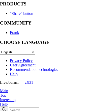
PRODUCTS
"Share" button
COMMUNITY
Frank
CHOOSE LANGUAGE
Privacy Policy
User Agreement
Recommendation technologies
Help
LiveJournal
— v.931
Main
Top
Interesting
Help