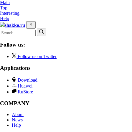
Main
Top
Interesting
Help
shakko.ru
Follow us:
Follow us on Twitter
Applications
Download
Huawei
RuStore
COMPANY
About
News
Help