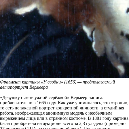
Фрагмент картины «У сводни» (1656) — предполагаемый
автопортрет Вермеера
«Девушку с жемчужной серёжкой» Вермеер написал
приблизительно в 1665 году. Как уже упоминалось, это «трони»,
то есть не заказной портрет конкретной личности, а студийная
работа, изображающая анонимную модель с необычным
выражением лица или в странном костюме. В 1881 году картина
была приобретена на аукционе всего за 2,3 гульдена (примерно
27 долларов США на сегодняшний день). После смерти