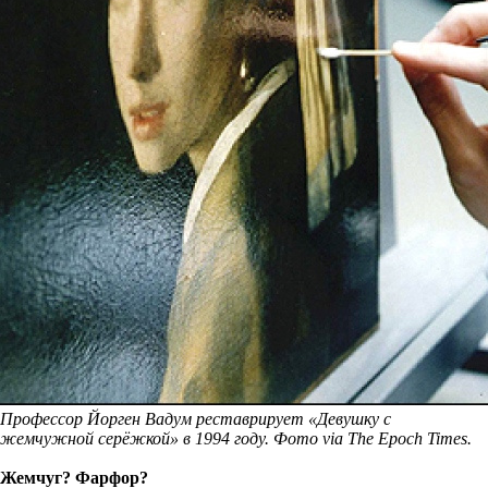
Профессор Йорген Вадум реставрирует «Девушку с
жемчужной серёжкой» в 1994 году. Фото via The Epoch Times.
Жемчуг? Фарфор?