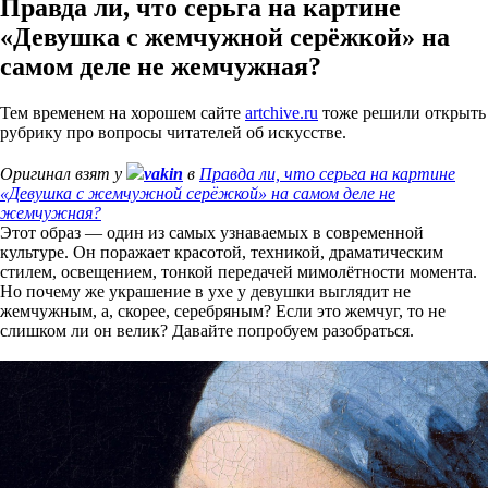
Правда ли, что серьга на картине
«Девушка с жемчужной серёжкой» на
самом деле не жемчужная?
Тем временем на хорошем сайте
artchive.ru
тоже решили открыть
рубрику про вопросы читателей об искусстве.
Оригинал взят у
vakin
в
Правда ли, что серьга на картине
«Девушка с жемчужной серёжкой» на самом деле не
жемчужная?
Этот образ — один из самых узнаваемых в современной
культуре. Он поражает красотой, техникой, драматическим
стилем, освещением, тонкой передачей мимолётности момента.
Но почему же украшение в ухе у девушки выглядит не
жемчужным, а, скорее, серебряным? Если это жемчуг, то не
слишком ли он велик? Давайте попробуем разобраться.