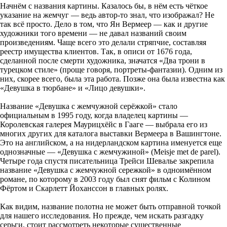
Начнём с названия картины. Казалось бы, в нём есть чёткое
указание на жемчуг — ведь автор-то знал, что изображал? Не
так всё просто. Дело в том, что Ян Вермеер — как и другие
художники того времени — не давал названий своим
произведениям. Чаще всего это делали стряпчие, составляя
реестр имущества клиентов. Так, в описи от 1676 года,
сделанной после смерти художника, значатся «Два трони в
турецком стиле» (проще говоря, портреты-фантазии). Одним из
них, скорее всего, была эта работа. Позже она была известна как
«Девушка в тюрбане» и «Лицо девушки».
Название «Девушка с жемчужной серёжкой» стало
официальным в 1995 году, когда владелец картины —
Королевская галерея Маурицхёйс в Гааге — выбрала его из
многих других для каталога выставки Вермеера в Вашингтоне.
Это на английском, а на нидерландском картина именуется еще
однозначные — «Девушка с жемчужиной» (Meisje met de parel).
Четыре года спустя писательница Трейси Шевалье закрепила
название «Девушка с жемчужной сережкой» в одноимённом
романе, по которому в 2003 году был снят фильм с Колином
Фёртом и Скарлетт Йоханссон в главных ролях.
Как видим, название полотна не может быть отправной точкой
для нашего исследования. Но прежде, чем искать разгадку
серьги, стоит рассмотреть некоторые существенные