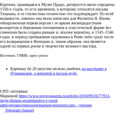
Картина, хранящаяся в Музее Прадо, датируется около середины
1550-х годов, то есть временем, к которому относятся письма
Тициана, и ее стилистика полностью это подтверждает. По всей
видимости, именно она была написана для Филиппа II. Вновь
обнаруженная первая версия с ее ярким жизнерадостным
колоритом и бережным отношением к пластической форме без
сомнения была создана раньше и, вполне вероятно, в 1545–1546
годах, в период пребывания художника в Риме либо сразу после
его возвращения в Венецию и, таким образом, она является
одной из первых
poesie
в творчестве великого мастера.
Источник: ГМИИ, пресс-релиз
Картину до 20 августа можно увидеть
на выставке в
Пушкинском, о которой я писала тут.
UPD: интервью
Марковой
https://www.novayagazeta.ru/articles/2018/09/26/77953-
dayte-titsianu-grazhdanstvo-v-rossii
афродита
коллекционеры
находки
ренессанс - тициан
Telegram channel