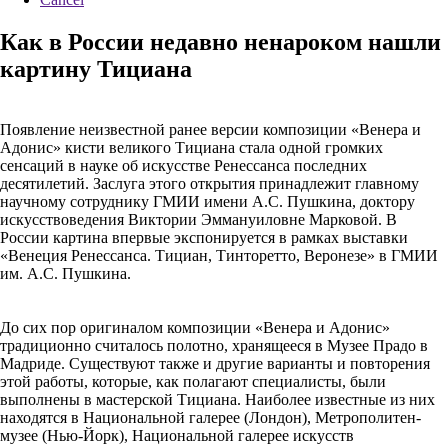
Как в России недавно ненароком нашли
картину Тициана
Появление неизвестной ранее версии композиции «Венера и
Адонис» кисти великого Тициана стала одной громких
сенсаций в науке об искусстве Ренессанса последних
десятилетий. Заслуга этого открытия принадлежит главному
научному сотруднику ГМИИ имени А.С. Пушкина, доктору
искусствоведения Виктории Эммануиловне Марковой. В
России картина впервые экспонируется в рамках выставки
«Венеция Ренессанса. Тициан, Тинторетто, Веронезе» в ГМИИ
им. А.С. Пушкина.
До сих пор оригиналом композиции «Венера и Адонис»
традиционно считалось полотно, хранящееся в Музее Прадо в
Мадриде. Существуют также и другие варианты и повторения
этой работы, которые, как полагают специалисты, были
выполнены в мастерской Тициана. Наиболее известные из них
находятся в Национальной галерее (Лондон), Метрополитен-
музее (Нью-Йорк), Национальной галерее искусств