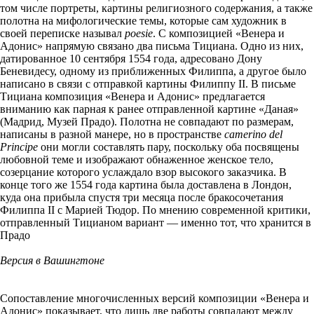
том числе портреты, картины религиозного содержания, а также
полотна на мифологические темы, которые сам художник в
своей переписке называл
poesie
. С композицией «Венера и
Адонис» напрямую связано два письма Тициана. Одно из них,
датированное 10 сентября 1554 года, адресовано Дону
Беневидесу, одному из приближенных Филиппа, а другое было
написано в связи с отправкой картины Филиппу II. В письме
Тициана композиция «Венера и Адонис» предлагается
вниманию как парная к ранее отправленной картине «Даная»
(Мадрид, Музей Прадо). Полотна не совпадают по размерам,
написаны в разной манере, но в пространстве
camerino del
Principe
они могли составлять пару, поскольку оба посвящены
любовной теме и изображают обнаженное женское тело,
созерцание которого услаждало взор высокого заказчика. В
конце того же 1554 года картина была доставлена в Лондон,
куда она прибыла спустя три месяца после бракосочетания
Филиппа II с Марией Тюдор. По мнению современной критики,
отправленный Тицианом вариант — именно тот, что хранится в
Прадо
Версия в Вашингтоне
Сопоставление многочисленных версий композиции «Венера и
Адонис» показывает, что лишь две работы совпадают между