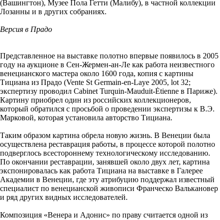
(Вашингтон), Музее Пола Гетти (Малибу), в частной коллекции
Лозанны и в других собраниях.
Версия в Прадо
Представленное на выставке полотно впервые появилось в 2005
году на аукционе в Сен-Жермен-ан-Ле как работа неизвестного
венецианского мастера около 1600 года, копия с картины
Тициана из Прадо (Vente St Germain-en-Laye 2005, lot 32;
экспертизу проводил Cabinet Turquin-Mauduit-Ėtienne в Париже).
Картину приобрел один из российских коллекционеров,
который обратился с просьбой о проведении экспертизы к В.Э.
Марковой, которая установила авторство Тициана.
Таким образом картина обрела новую жизнь. В Венеции была
осуществлена реставрация работы, в процессе которой полотно
подверглось всестороннему технологическому исследованию.
По окончании реставрации, занявшей около двух лет, картина
экспонировалась как работа Тициана на выставке в Галерее
Академии в Венеции, где эту атрибуцию поддержал известный
специалист по венецианской живописи Франческо Валькановер
и ряд других видных исследователей.
Композиция «Венера и Адонис» по праву считается одной из