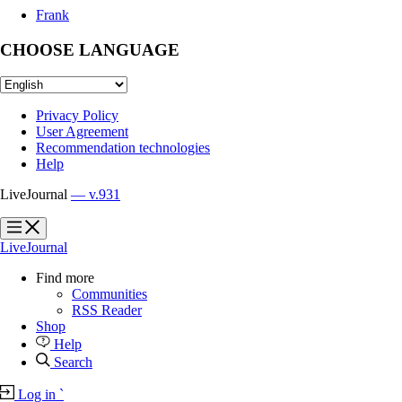
Frank
CHOOSE LANGUAGE
Privacy Policy
User Agreement
Recommendation technologies
Help
LiveJournal
— v.931
?
?
LiveJournal
Find more
Communities
RSS Reader
Shop
Help
Search
Log in
`