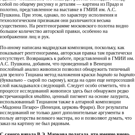
собой по общему рисунку и деталям — картина из Прадо и
полотно, представленное на выставке в ГМИИ им. А.С.
Пушкина. При этом, однако, по характеру исполнения и
технологическим признакам они различаются весьма
существенно. На рентгенограмме московского полотна видно
большое количество авторской правки, особенно на
изображении лиц и рук.
По-иному написана мадридская композиция, поскольку, как
показывает рентгенограмма, авторская правка там практически
отсутствует. Возвращаясь к работе, представленной в ГМИИ им.
А.С. Пушкина, добавим, что проведенный в Венеции
послойный анализ живописи позволил обнаружить типичный
для зрелого Тициана метод наложения краски
bagnato su bagnato
(буквально – сырой по сырому), когда на один еще непросохший
слой накладывался следующий. Следует особо отметить, что в
процессе исследований живописи здесь был обнаружен редко
встречающийся
smaltino
, ценный пигмент на основе лазурита,
использованный Тицианом также в алтарной композиции
«Мадонна Пезаро» (Венеция, церковь Фрари). Все результаты
исследований не только дают дополнительные аргументы в
пользу авторства великого мастера, но и позволяют думать, что
заказ на картину не был рядовым.
С самого начала В.Э. Маркова полагала, что именно вновь