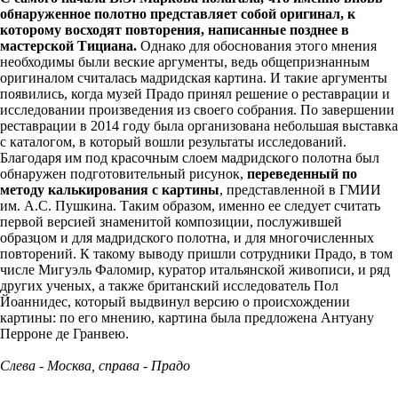
обнаруженное полотно представляет собой оригинал, к
которому восходят повторения, написанные позднее в
мастерской Тициана.
Однако для обоснования этого мнения
необходимы были веские аргументы, ведь общепризнанным
оригиналом считалась мадридская картина. И такие аргументы
появились, когда музей Прадо принял решение о реставрации и
исследовании произведения из своего собрания. По завершении
реставрации в 2014 году была организована небольшая выставка
с каталогом, в который вошли результаты исследований.
Благодаря им под красочным слоем мадридского полотна был
обнаружен подготовительный рисунок,
переведенный по
методу калькирования с картины
, представленной в ГМИИ
им. А.С. Пушкина. Таким образом, именно ее следует считать
первой версией знаменитой композиции, послужившей
образцом и для мадридского полотна, и для многочисленных
повторений. К такому выводу пришли сотрудники Прадо, в том
числе Мигуэль Фаломир, куратор итальянской живописи, и ряд
других ученых, а также британский исследователь Пол
Йоаннидес, который выдвинул версию о происхождении
картины: по его мнению, картина была предложена Антуану
Перроне де Гранвею.
Слева - Москва, справа - Прадо