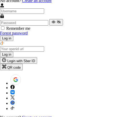
No account?
Create an account
Remember me
Forgot password
Log in
Log in
Login with Sber ID
QR code