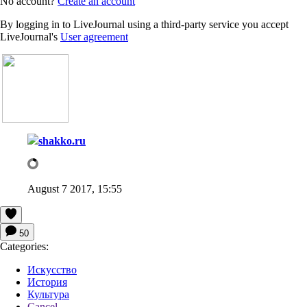
No account?
Create an account
By logging in to LiveJournal using a third-party service you accept
LiveJournal's
User agreement
shakko.ru
August 7 2017, 15:55
50
Categories:
Искусство
История
Культура
Cancel