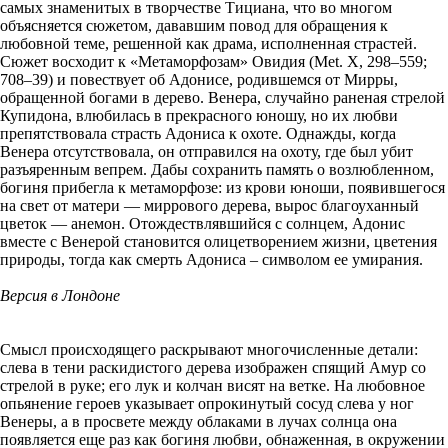
самых знаменитых в творчестве Тициана, что во многом
объясняется сюжетом, дававшим повод для обращения к
любовной теме, решенной как драма, исполненная страстей.
Сюжет восходит к «Метаморфозам» Овидия (Met. X, 298–559;
708–39) и повествует об Адонисе, родившемся от Мирры,
обращенной богами в дерево. Венера, случайно раненая стрелой
Купидона, влюбилась в прекрасного юношу, но их любви
препятствовала страсть Адониса к охоте. Однажды, когда
Венера отсутствовала, он отправился на охоту, где был убит
разъяренным вепрем. Дабы сохранить память о возлюбленном,
богиня прибегла к метаморфозе: из крови юноши, появившегося
на свет от матери — миррового дерева, вырос благоуханный
цветок — анемон. Отождествлявшийся с солнцем, Адонис
вместе с Венерой становится олицетворением жизни, цветения
природы, тогда как смерть Адониса – символом ее умирания.
Версия в Лондоне
Смысл происходящего раскрывают многочисленные детали:
слева в тени раскидистого дерева изображен спящий Амур со
стрелой в руке; его лук и колчан висят на ветке. На любовное
опьянение героев указывает опрокинутый сосуд слева у ног
Венеры, а в просвете между облаками в лучах солнца она
появляется еще раз как богиня любви, обнаженная, в окружении