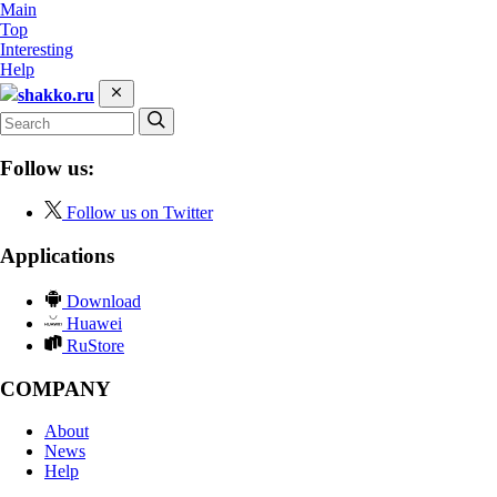
Main
Top
Interesting
Help
shakko.ru
Follow us:
Follow us on Twitter
Applications
Download
Huawei
RuStore
COMPANY
About
News
Help