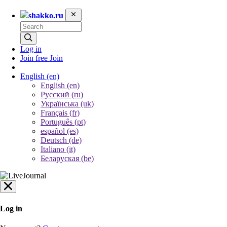
shakko.ru
Log in
Join free
Join
English
(en)
English (en)
Русский (ru)
Українська (uk)
Français (fr)
Português (pt)
español (es)
Deutsch (de)
Italiano (it)
Беларуская (be)
Log in