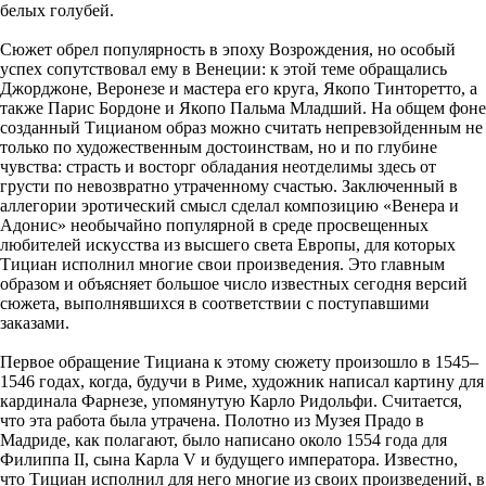
белых голубей.
Сюжет обрел популярность в эпоху Возрождения, но особый
успех сопутствовал ему в Венеции: к этой теме обращались
Джорджоне, Веронезе и мастера его круга, Якопо Тинторетто, а
также Парис Бордоне и Якопо Пальма Младший. На общем фоне
созданный Тицианом образ можно считать непревзойденным не
только по художественным достоинствам, но и по глубине
чувства: страсть и восторг обладания неотделимы здесь от
грусти по невозвратно утраченному счастью. Заключенный в
аллегории эротический смысл сделал композицию «Венера и
Адонис» необычайно популярной в среде просвещенных
любителей искусства из высшего света Европы, для которых
Тициан исполнил многие свои произведения. Это главным
образом и объясняет большое число известных сегодня версий
сюжета, выполнявшихся в соответствии с поступавшими
заказами.
Первое обращение Тициана к этому сюжету произошло в 1545–
1546 годах, когда, будучи в Риме, художник написал картину для
кардинала Фарнезе, упомянутую Карло Ридольфи. Считается,
что эта работа была утрачена. Полотно из Mузея Прадо в
Мадриде, как полагают, было написано около 1554 года для
Филиппа II, сына Карла V и будущего императора. Известно,
что Тициан исполнил для него многие из своих произведений, в