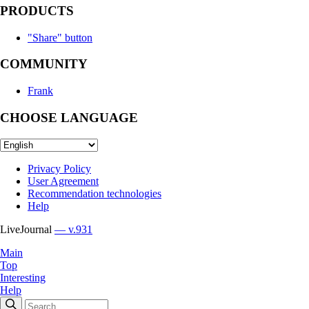
PRODUCTS
"Share" button
COMMUNITY
Frank
CHOOSE LANGUAGE
Privacy Policy
User Agreement
Recommendation technologies
Help
LiveJournal
— v.931
Main
Top
Interesting
Help