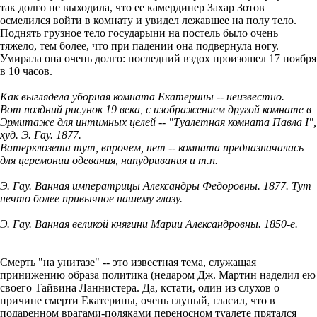
так долго не выходила, что ее камердинер Захар Зотов
осмелился войти в комнату и увидел лежавшее на полу тело.
Поднять грузное тело государыни на постель было очень
тяжело, тем более, что при падении она подвернула ногу.
Умирала она очень долго: последний вздох произошел 17 ноября
в 10 часов.
Как выглядела уборная комната Екатерины -- неизвестно.
Вот поздний рисунок 19 века, с изображением другой комнате в
Эрмитаже для интимных целей -- "Туалетная комната Павла I",
худ. Э. Гау. 1877.
Ватерклозета тут, впрочем, нет -- комната предназначалась
для церемонии одевания, напудривания и т.п.
Э. Гау. Ванная императрицы Александры Федоровны. 1877. Тут
нечто более привычное нашему глазу.
Э. Гау. Ванная великой княгини Марии Александровны. 1850-е.
Смерть "на унитазе" -- это известная тема, служащая
принижению образа политика (недаром Дж. Мартин наделил ею
своего Тайвина Ланнистера. Да, кстати, один из слухов о
причине смерти Екатерины, очень глупый, гласил, что в
подаренном врагами-поляками переносном туалете прятался