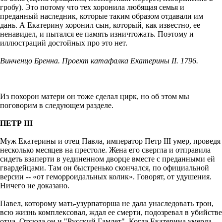
гробу). Это потому что тех хоронила любящая семья и
преданный наследник, которые таким образом отдавали им
дань. А Екатерину хоронил сын, который, как известно, ее
ненавидел, и пытался ее память изничтожать. Поэтому и
иллюстраций достойных про это нет.
Винченцо Бренна. Проект катафалка Екатерины II. 1796.
Из похорон матери он тоже сделал цирк, но об этом мы
поговорим в следующем разделе.
ПЕТР III
Муж Екатерины и отец Павла, император Петр III умер, проведя
несколько месяцев на престоле. Жена его свергла и отправила
сидеть взаперти в уединенном дворце вместе с преданными ей
гвардейцами. Там он быстренько скончался, по официальной
версии -- «от геморроидальных колик». Говорят, от удушения.
Ничего не доказано.
Павел, которому мать-узурпаторша не дала унаследовать трон,
всю жизнь комплексовал, ждал ее смерти, подозревал в убийстве
отца. Отсюда он и "Русский Гамлет". Когда Екатерина умерла