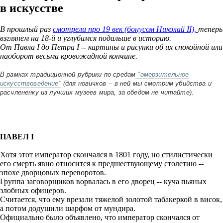
в искусстве
В прошлый раз
смотрели про 19 век (бонусом Николай II),
теперь
взглянем на 18-й и углубимся подальше в историю.
От Павла I до Петра I -- картины и рисунки об их спокойной или
наоборот весьма кровожадной кончине.
В рамках традиционной рубрики по средам
"омерзительное
искусствоведение"
(для новичков -- в ней мы смотрим убийства и
расчлененку из лучших музеев мира, за обедом не читайте).
ПАВЕЛ I
Хотя этот император скончался в 1801 году, но стилистически
его смерть явно относится к предшествующему столетию --
эпохе дворцовых переворотов.
Группа заговорщиков ворвалась в его дворец -- куча пьяных
злобных офицеров.
Считается, что ему врезали тяжелой золотой табакеркой в висок,
а потом додушили шарфом от мундира.
Официально было объявлено, что император скончался от