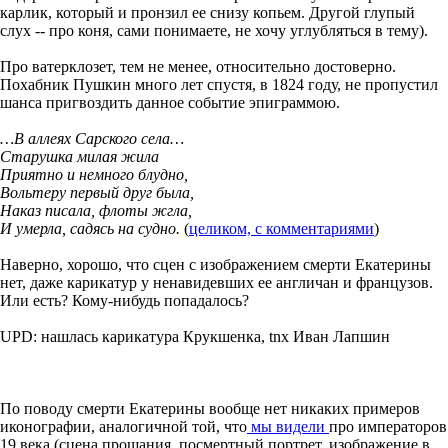
карлик, который и пронзил ее снизу копьем. Другой глупый
слух -- про коня, сами понимаете, не хочу углубляться в тему).
Про ватерклозет, тем не менее, относительно достоверно.
Похабник Пушкин много лет спустя, в 1824 году, не пропустил
шанса пригвоздить данное событие эпиграммою.
…В аллеях Сарского села…
Старушка милая жила
Приятно и немного блудно,
Вольтеру первый друг была,
Наказ писала, флоты жгла,
И умерла, садясь на судно.
(
целиком, с комментариями
)
Наверно, хорошо, что сцен с изображением смерти Екатерины
нет, даже карикатур у ненавидевших ее англичан и французов.
Или есть? Кому-нибудь попадалось?
UPD: нашлась карикатура Крукшенка, tnx Иван Лапшин
По поводу смерти Екатерины вообще нет никаких примеров
иконографии, аналогичной той, что
мы видели
про императоров
19 века (сцена прощания, посмертный портрет, изображение в