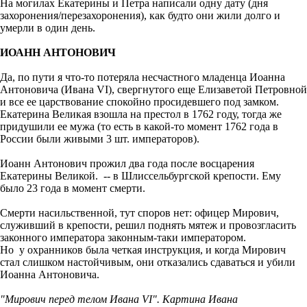
На могилах Екатерины и Петра написали одну дату (дня
захоронения/перезахоронения), как будто они жили долго и
умерли в один день.
ИОАНН АНТОНОВИЧ
Да, по пути я что-то потеряла несчастного младенца Иоанна
Антоновича (Ивана VI), свергнутого еще Елизаветой Петровной
и все ее царствование спокойно просидевшего под замком.
Екатерина Великая взошла на престол в 1762 году, тогда же
придушили ее мужа (то есть в какой-то момент 1762 года в
России были живыми 3 шт. императоров).
Иоанн Антонович прожил два года после восцарения
Екатерины Великой. -- в Шлиссельбургской крепости. Ему
было 23 года в момент смерти.
Смерти насильственной, тут споров нет: офицер Мирович,
служивший в крепости, решил поднять мятеж и провозгласить
законного императора законным-таки императором.
Но у охранников была четкая инструкция, и когда Мирович
стал слишком настойчивым, они отказались сдаваться и убили
Иоанна Антоновича.
"Мирович перед телом Ивана VI". Картина Ивана