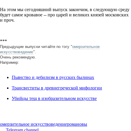
На этом мы сегодняшний выпуск закончим, в следующую среду
будет самое кровавое -- про царей и великих князей московских
и проч.
***
Предыдущие выпуски читайте по тэгу "
омерзительное
искусствоведение
".
Очень рекомендую.
Например:
Пьянство и дебилизм в русских былинах
Трансвеститы в древнегреческой мифологии
Убийцы тещ в изобразительном искусстве
омерзительное искусствоведение
романовы
Telegram channel