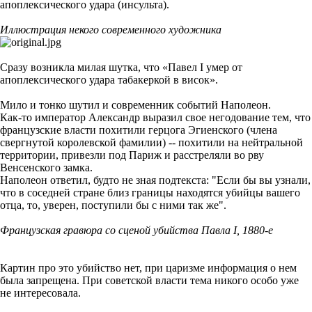
апоплексического удара (инсульта).
Иллюстрация некого современного художника
Сразу возникла милая шутка, что «Павел I умер от
апоплексического удара табакеркой в висок».
Мило и тонко шутил и современник событий Наполеон.
Как-то император Александр выразил свое негодование тем, что
французские власти похитили герцога Эгиенского (члена
свергнутой королевской фамилии) -- похитили на нейтральной
территории, привезли под Париж и расстреляли во рву
Венсенского замка.
Наполеон ответил, будто не зная подтекста: "Если бы вы узнали,
что в соседней стране близ границы находятся убийцы вашего
отца, то, уверен, поступили бы с ними так же".
Французская гравюра со сценой убийства Павла I, 1880-е
Картин про это убийство нет, при царизме информация о нем
была запрещена. При советской власти тема никого особо уже
не интересовала.