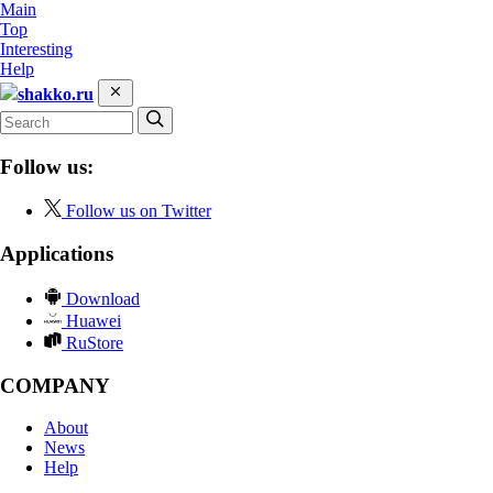
Main
Top
Interesting
Help
shakko.ru
Follow us:
Follow us on Twitter
Applications
Download
Huawei
RuStore
COMPANY
About
News
Help