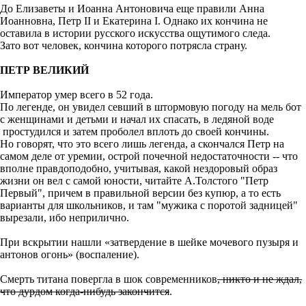
До Елизаветы и Иоанна Антоновича еще правили Анна
Иоанновна, Петр II и Екатерина I. Однако их кончина не
оставила в истории русского искусства ощутимого следа.
Зато вот человек, кончина которого потрясла страну.
ПЕТР ВЕЛИКИЙ
Император умер всего в 52 года.
По легенде, он увидел севший в штормовую погоду на мель бот
с женщинами и детьми и начал их спасать, в ледяной воде
простудился и затем проболел вплоть до своей кончины.
Но говорят, что это всего лишь легенда, а скончался Петр на
самом деле от уремии, острой почечной недостаточности -- что
вполне правдоподобно, учитывая, какой нездоровый образ
жизни он вел с самой юности, читайте А.Толстого "Петр
Первый", причем в правильной версии без купюр, а то есть
варианты для школьников, и там "мужика с поротой задницей"
вырезали, ибо неприлично.
При вскрытии нашли «затвердение в шейке мочевого пузыря и
антонов огонь» (воспаление).
Смерть титана повергла в шок современников
, никто и не ждал,
что дурдом когда-нибудь закончится
.