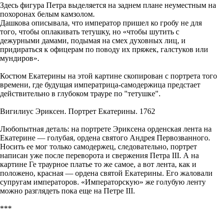
Здесь фигура Петра выделяется на заднем плане неуместным на
похоронах белым камзолом.
Дашкова описывала, что император пришел ко гробу не для
того, чтобы оплакивать тетушку, но «чтобы шутить с
дежурными дамами, подымая на смех духовных лиц, и
придираться к офицерам по поводу их пряжек, галстуков или
мундиров».
Костюм Екатерины на этой картине скопирован с портрета того
времени, где будущая императрица-самодержица предстает
действительно в глубоком трауре по "тетушке".
Вигилиус Эриксен. Портрет Екатерины. 1762
Любопытная деталь: на портрете Эриксена орденская лента на
Екатерине — голубая, ордена святого Андрея Первозванного.
Носить ее мог только самодержец, следовательно, портрет
написан уже после переворота и свержения Петра III. А на
картине Ге траурное платье то же самое, а вот лента, как и
положено, красная — ордена святой Екатерины. Его жаловали
супругам императоров. «Императорскую» же голубую ленту
можно разглядеть пока еще на Петре III.
***