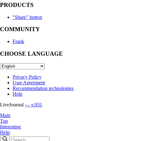
PRODUCTS
"Share" button
COMMUNITY
Frank
CHOOSE LANGUAGE
Privacy Policy
User Agreement
Recommendation technologies
Help
LiveJournal
— v.931
Main
Top
Interesting
Help