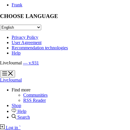
Frank
CHOOSE LANGUAGE
Privacy Policy
User Agreement
Recommendation technologies
Help
LiveJournal
— v.931
?
?
LiveJournal
Find more
Communities
RSS Reader
Shop
Help
Search
Log in
`