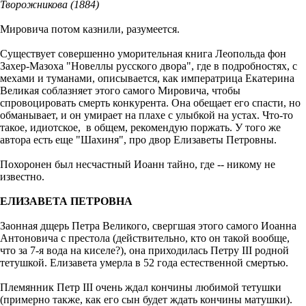
Творожникова (1884)
Мировича потом казнили, разумеется.
Существует совершенно уморительная книга Леопольда фон
Захер-Мазоха "Новеллы русского двора", где в подробностях, с
мехами и туманами, описывается, как императрица Екатерина
Великая соблазняет этого самого Мировича, чтобы
спровоцировать смерть конкурента. Она обещает его спасти, но
обманывает, и он умирает на плахе с улыбкой на устах. Что-то
такое, идиотское, в общем, рекомендую поржать. У того же
автора есть еще "Шахиня", про двор Елизаветы Петровны.
Похоронен был несчастный Иоанн тайно, где -- никому не
известно.
ЕЛИЗАВЕТА ПЕТРОВНА
Заонная дщерь Петра Великого, свергшая этого самого Иоанна
Антоновича с престола (действительно, кто он такой вообще,
что за 7-я вода на киселе?), она приходилась Петру III родной
тетушкой. Елизавета умерла в 52 года естественной смертью.
Племянник Петр III очень ждал кончины любимой тетушки
(примерно также, как его сын будет ждать кончины матушки).