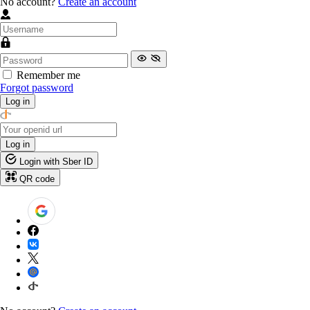
No account?
Create an account
Remember me
Forgot password
Log in
Log in
Login with Sber ID
QR code