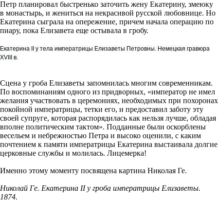
Петр планировал быстренько заточить жену Екатерину, змеюку
в монастырь, и жениться на некрасивой русской любовнице. Но
Екатерина сыграла на опережение, причем начала операцию по
пиару, пока Елизавета еще остывала в гробу.
Екатерина II у тела императрицы Елизаветы Петровны. Немецкая гравюра
XVIII в.
Сцена у гроба Елизаветы запомнилась многим современникам.
По воспоминаниям одного из придворных, «император не имел
желания участвовать в церемониях, необходимых при похоронах
покойной императрицы, тетки его, и предоставил заботу эту
своей супруге, которая распорядилась как нельзя лучше, обладая
вполне политическим тактом». Подданные были оскорблены
весельем и небрежностью Петра и высоко оценили, с каким
почтением к памяти императрицы Екатерина выстаивала долгие
церковные службы и молилась. Лицемерка!
Именно этому моменту посвящена картина Николая Ге.
Николай Ге. Екатерина II у гроба императрицы Елизаветы.
1874.