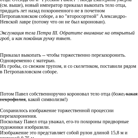
(см. выше), новый император приказал выкопать тело отца,
тридцать лет назад похороненного не в почетном
Петропавловском соборе, а во "второсортной" Александро-
Невской лавре (потому что он не был коронован).
Эксгумация тела Петра III. Обратите внимание на открытый
гроб, и как покойник ручку тянет.
Приказал выкопать -- чтобы торжественно перезахоронить.
Одновременно с матерью.
Их гробы, со свежим трупом, и со скелетиком, поставили рядом
в Петропавловском соборе.
Потом Павел собственноручно короновал тело отца (боже
, какая
некрофилия
, какой символизм!)
Сохранилось изображение торжественной процессии
перезахоронения.
Поскольку Павел отца уважал, его-то похороны придворные
художники изобразили.
Изображение это представляет собой рулон длиной 15,8 м и