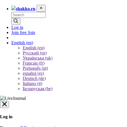
shakko.ru
Log in
Join free
Join
English
(en)
English (en)
Русский (ru)
Українська (uk)
Français (fr)
Português (pt)
español (es)
Deutsch (de)
Italiano (it)
Беларуская (be)
Log in