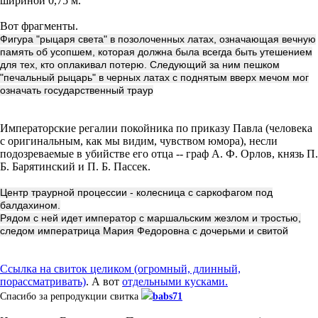
шириной 0,75 м.
Вот фрагменты.
Фигура "рыцаря света" в позолоченных латах, означающая вечную
память об усопшем, которая должна была всегда быть утешением
для тех, кто оплакивал потерю. Следующий за ним пешком
"печальный рыцарь" в черных латах с поднятым вверх мечом мог
означать государственный траур
Императорские регалии покойника по приказу Павла (человека
с оригинальным, как мы видим, чувством юмора), несли
подозреваемые в убийстве его отца -- граф А. Ф. Орлов, князь П.
Б. Барятинский и П. Б. Пассек.
Центр траурной процессии - колесница с саркофагом под
балдахином.
Рядом с ней идет император с маршальским жезлом и тростью,
следом императрица Мария Федоровна с дочерьми и свитой
Ссылка на свиток целиком (огромный, длинный,
порассматривать)
. А вот
отдельными кусками.
Спасибо за репродукции свитка
babs71