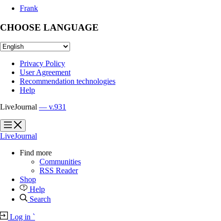
Frank
CHOOSE LANGUAGE
Privacy Policy
User Agreement
Recommendation technologies
Help
LiveJournal
— v.931
?
?
LiveJournal
Find more
Communities
RSS Reader
Shop
Help
Search
Log in
`