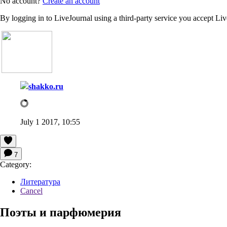
No account?
Create an account
By logging in to LiveJournal using a third-party service you accept Li
shakko.ru
July 1 2017, 10:55
7
Category:
Литература
Cancel
Поэты и парфюмерия