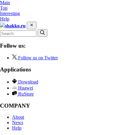
Main
Top
Interesting
Help
shakko.ru
Follow us:
Follow us on Twitter
Applications
Download
Huawei
RuStore
COMPANY
About
News
Help