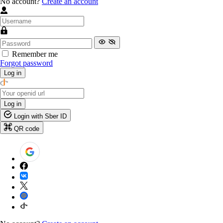
No account?
Create an account
Remember me
Forgot password
Log in
Log in
Login with Sber ID
QR code