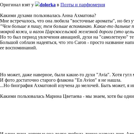
Оригинал взят у
dolorka
в
Поэты и парфюмерия
Какими духами пользовалась Анна Ахматова?
Мне встречалось, что она любила "восточные ароматы", но без у
"Чем больше я пишу, тем больше вспоминаю. Какие-то дальние по
мокрой кожи, и вагон Царскосельской железной дороги (это целый
Но то был период увлечения авиацией, духи на "самолетную" т
Большой соблазн надеяться, что это Caron - просто название на
ее воспоминаний.
Но может, даже наверное, были какие-то духи "Avia". Хотя гугл м
И фото достаточно старого флакона "En Avion" я не нашла.
...Но биография Ахматовой изучена до мелочей. Быть может, я и
Какими пользовалась Марина Цветаева - мы знаем, хотя бы одни
И одни духи, которые она долго любила, точно назвала дочь Ар