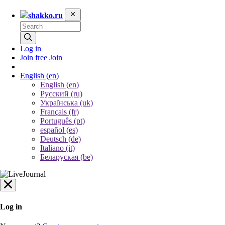
shakko.ru
Log in
Join free
Join
English
(en)
English (en)
Русский (ru)
Українська (uk)
Français (fr)
Português (pt)
español (es)
Deutsch (de)
Italiano (it)
Беларуская (be)
Log in