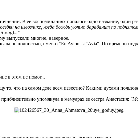
точнений. В ее воспоминаниях попалось одно название, один раз
ездки на извозчике, когда дождь уютно барабанит по поднятому 
 мир)..."
ему выпускали многие, наверное.
писала не полностью, вместо "En Avion" - "Avia". По времени по
не в этом не помог...
щу то, что на самом деле всем известно? Какими духами пользов
 приблизительно упомянула в мемуарах ее сестра Анастасия:
"Ма
иадна, вспоминавшая, как входила в комнату матери: