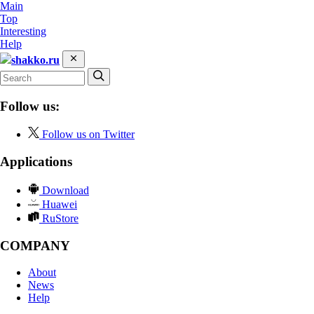
Main
Top
Interesting
Help
shakko.ru
Follow us:
Follow us on Twitter
Applications
Download
Huawei
RuStore
COMPANY
About
News
Help