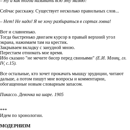
– Ну а как тогда называть всю эту мазню?
Сейчас расскажу. Существует несколько правильных слов...
– Нет! Не надо! Я не хочу разбираться в сортах говна!
Вот и славненько.
Тогда быстренько двигаем курсор в правый верхний угол
экрана, нажимаем там на крестик.
Закрываем вкладку с занудной мною.
Перестаем отнимать мое время.
Ибо сказано "не мечите бисер перед свиньями"
(Е.И. Млхвц, гл.
IV, с.15).
Все остальные, кто хочет прокачать мышцу эрудиции, читают
дальше, а потом пишут мне вопросы и комментарии,
обогащенные новым словарным запасом.
Пикассо. Девочка на шаре. 1905
***
Идем по хронологии.
МОДЕРНИЗМ