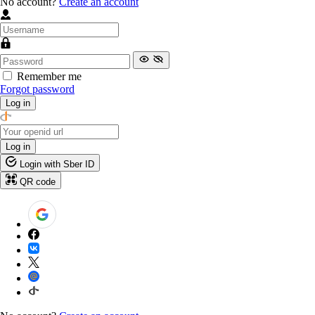
No account?
Create an account
Remember me
Forgot password
Log in
Log in
Login with Sber ID
QR code