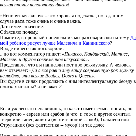
всякая прочая непонятная фигня!
«Непонятная фигня» – это хорошая подсказка, но в данном
случае
дата
тоже очень и очень важна.
Дата имеет значение.
Объясняю почему.
Помните, в прошлый понедельник мы разговаривали на тему
Да
мой ребенок рисует лучше Малевича и Кандинского
?
Вроде ничего так поговорили.
...но вот комментатор пишет:
«Пикассо, Кандинский, Матисс,
Малевич и другое современное искусство»
.
Представьте, что вы написали пост про рок-музыку. А человек
вам отвечает:
«Да я все равно эту вашу современную рок-музыку
не люблю, эти всякие Beatles, Doors и Queen».
Вы будете в силах продолжить с ним интеллектуальную беседу в
поисках истины?
и не ржать?
Если уж чего-то ненавидишь, то как-то имеет смысл понять, чо
конкретно
–
евреев или арабов (а что, и те ж и другие семиты),
тверк или танец живота (вертеть попой -- зло!), Толкиена или
Стругацких (вся фантастика -- мусор!) и так далее.
Итак, чтобы иметь возможность виртуозно доказывать мне в