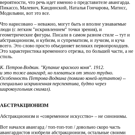
вероятности, что речь идет именно о представителе авангарда.
Пикассо, Малевич, Кандинский, Наталья Гончарова, Матисс,
Модильяни, вот это все.
Что нарисовано
–
неважно, могут быть и вполне узнаваемые
люди (с легким "искривлением" точки зрения), и
геометрические фигуры. Писали в самом разном стиле -- тут и
абстракционизм, и кубизм, и супрематизм, и лучизм, и куча
всего. Это слово просто объединяет великих первопроходцев.
Это характеристика временного отрезка, по большей части, а не
стиль.
К. Петров-Водкин. "Купание красного коня". 1912.
и это тоже авангард, но плеваться от этого трудно.
Особенность Петрова-Водкина (помимо коней-мутантов) --
специально искривленная перспектива, будто через
широкоугольник снимал).
АБСТРАКЦИОНИЗМ
Абстракционизм и «современное искусство»
–
не синонимы.
Вот начался авангард / топ-топ-топ / довольно скоро часть
авангардистов изобрели абстракционизм, остальные своими