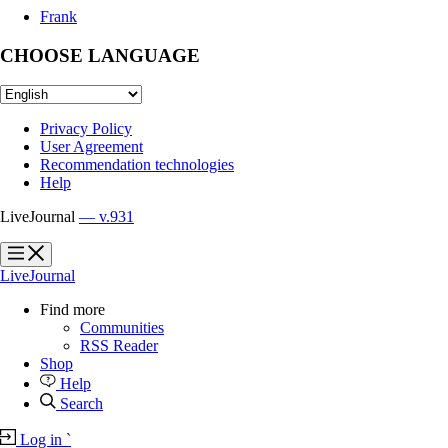
Frank
CHOOSE LANGUAGE
Privacy Policy
User Agreement
Recommendation technologies
Help
LiveJournal
— v.931
?
?
LiveJournal
Find more
Communities
RSS Reader
Shop
Help
Search
Log in
`