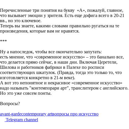
Перечисленные три понятия на букву «А», пожалуй, главное,
что вызывает эмоции у зрителя. Есть еще дофига всего в 20-21
вв., но это ключевое.
Теперь вы знаете, какими словами правильно ругаться на те
произведения, которые вам не нравятся.
***
Ну а напоследок, чтобы все окончательно запутать:
есть мнение, что «современное искусство»
–
это банально все,
что делается прямо сейчас, в наши дни. Включая Церетели,
Шилова и работников фабрики в Палехе по росписи
соответствующих шкатулок. (Правда, тогда это только то, что
изготовляется конкретно в 21-м веке).
А вот это непонятное и некрасивое «современное искусство»
надо называть "контемпорари арт", транслитером с английского.
Но это уже совсем понты.
Вопросы?
avant-garde
contemporary art
вопросы про искусство
Telegram channel