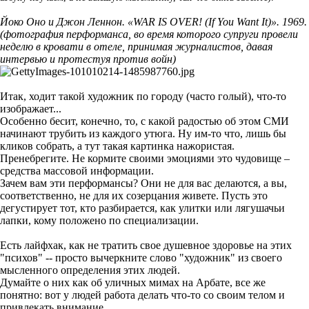
Йоко Оно и Джон Леннон. «WAR IS OVER! (If You Want It)». 1969.
(фотография перформанса, во время которого супруги провели
неделю в кровати в отеле, принимая журналистов, давая
интервью и протестуя против войн)
Итак, ходит такой художник по городу (часто голый), что-то
изображает...
Особенно бесит, конечно, то, с какой радостью об этом СМИ
начинают трубить из каждого утюга. Ну им-то что, лишь бы
кликов собрать, а тут такая картинка нажористая.
Пренебрегите. Не кормите своими эмоциями это чудовище
–
средства массовой информации.
Зачем вам эти перформансы? Они не для вас делаются, а вы,
соответственно, не для их созерцания живете. Пусть это
дегустирует тот, кто разбирается, как улитки или лягушачьи
лапки, кому положено по специализации.
Есть лайфхак, как не тратить свое душевное здоровье на этих
"психов" -- просто вычеркните слово "художник" из своего
мысленного определения этих людей.
Думайте о них как об уличных мимах на Арбате, все же
понятно: вот у людей работа делать что-то со своим телом и
привлекать внимание.