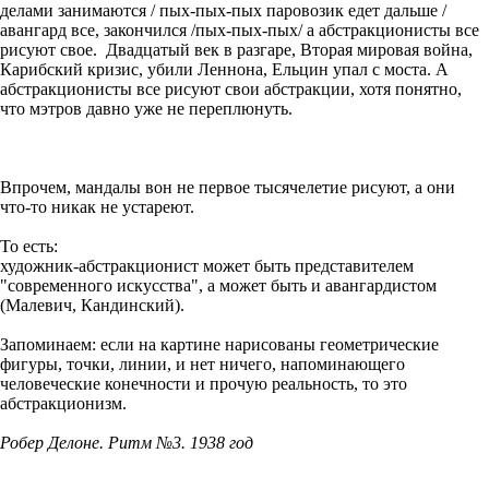
делами занимаются / пых-пых-пых паровозик едет дальше /
авангард все, закончился /пых-пых-пых/ а абстракционисты все
рисуют свое. Двадцатый век в разгаре, Вторая мировая война,
Карибский кризис, убили Леннона, Ельцин упал с моста. А
абстракционисты все рисуют свои абстракции, хотя понятно,
что мэтров давно уже не переплюнуть.
Впрочем, мандалы вон не первое тысячелетие рисуют, а они
что-то никак не устареют.
То есть:
художник-абстракционист может быть представителем
"современного искусства", а может быть и авангардистом
(Малевич, Кандинский).
Запоминаем: если на картине нарисованы геометрические
фигуры, точки, линии, и нет ничего, напоминающего
человеческие конечности и прочую реальность, то это
абстракционизм.
Робер Делоне. Ритм №3. 1938 год