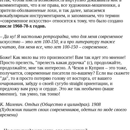
комментариях, что я не права, все художники-мошенники, а
зрители-оболванненые лохи, и так далее, запасаемся
вокабулярным инструментарием, и запоминаем, что термин
«современное искусство» относится к тому, что было создано
после 1960-70-х годов.
– Да ну! Я настолько ретроградка, что для меня современное
искусство – это лет 100-150, я и про литературу также
считаю, для меня все, что лет 100-150
–
современное.
Боже! Как мило вы это произносите! Вам так идет это мнение!
Просто прелесть, "прелесть какая дурочка" (с), продолжайте,
продолжайте, мне так интересно. А Чехов и Куприн – это тоже,
получается, современные писатели по-вашему? Если вы скажете
"да", то я просто потеряю голову от восторга, от вашего
очарования, забуду о своей сугубо straight ориентации, и
предложу вам руку и сердце. Это же так необычно (ваше
мнение), так умно, так тонко!
К. Малевич. Отдых (Общество в цилиндрах). 1908
(Художник пишет своих современников, одетых по моде своего
времени)