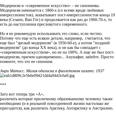
Модернизм и «современное искусство»
–
не синонимы.
Модернизм начинается с 1860-х (со всеми вроде любимых
импрессионистов), захватывает пост-импрессионистов конца 19
века (Сезанн, Ван Гог) и продолжается как раз до 1960-70-х, то
есть до наступления пресловутого современного.
Но я не рекомендую использовать это слово, если честно.
Потому что еще есть всякие детали, например, считается, что
еще был "зрелый модернизм" (в 1950-60-е), а потом "поздний
модернизм" (до конца ХХ века), и он как бы совпадает с
«современным искусством», но не на 100%. А еще же был пост-
модернизм, причем одновременно... Анунафиг, забейте. Просто
помните, что это не синоним.
Анри Матисс. Малая одалиска в фиолетовом халате. 1937
***
Зато вот теперь три «А»,
различать которые приличному образованному человеку также
необходимо (и в реальной повседневной жизни настолько же
пригодится), как различать Арктику, Антарктику и Австралию.