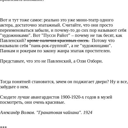
Вот и тут тоже самое: реально это уже мини-театр одного
актера, достаточно эпатажный. Считайте, что они просто
переименоваться забыли, и почему-то до сих пор называют себя
"художниками". Вот "Пусси Райот"
–
почему не так бесят, как
Павленский?
кроме наличия красивых сисек.
Потому что
называли себя "панк-рок-группой", а не "художницами".
Панкам и рокерам по закону жанра эпатаж простителен.
Представьте, что это не Павленский, а Оззи Озборн.
Тогда понятней становится, зачем он поджигает двери? Ну и все,
забудьте о нем.
Сходите лучше авангардистов 1900-1920-х годов в музей
посмотреть, они очень красивые.
Александр Волков. "Гранатовая чайхана". 1924
***