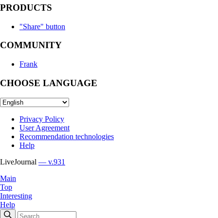
PRODUCTS
"Share" button
COMMUNITY
Frank
CHOOSE LANGUAGE
Privacy Policy
User Agreement
Recommendation technologies
Help
LiveJournal
— v.931
Main
Top
Interesting
Help