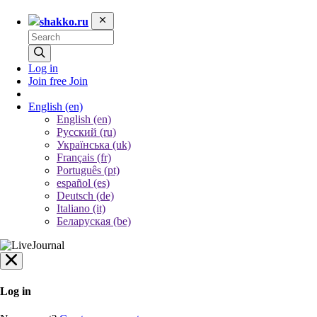
shakko.ru
Log in
Join free
Join
English
(en)
English (en)
Русский (ru)
Українська (uk)
Français (fr)
Português (pt)
español (es)
Deutsch (de)
Italiano (it)
Беларуская (be)
Log in