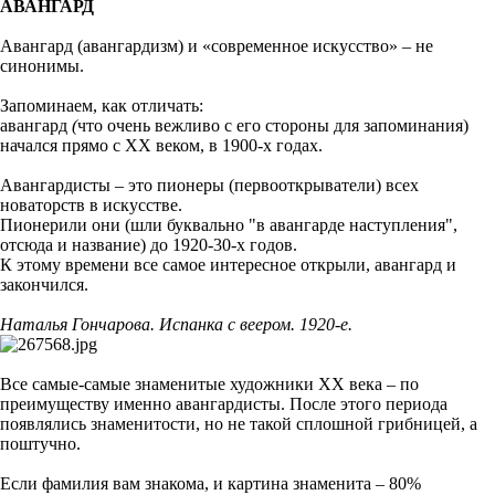
АВАНГАРД
Авангард (авангардизм) и «современное искусство»
–
не
синонимы.
Запоминаем, как отличать:
авангард
(
что очень вежливо с его стороны для запоминания)
начался прямо с ХХ веком, в 1900-х годах.
Авангардисты
–
это пионеры (первооткрыватели) всех
новаторств в искусстве.
Пионерили они (шли буквально "в авангарде наступления",
отсюда и название) до 1920-30-х годов.
К этому времени все самое интересное открыли, авангард и
закончился.
Наталья Гончарова. Испанка с веером. 1920-е.
Все самые-самые знаменитые художники ХХ века
–
по
преимуществу именно авангардисты. После этого периода
появлялись знаменитости, но не такой сплошной грибницей, а
поштучно.
Если фамилия вам знакома, и картина знаменита
–
80%