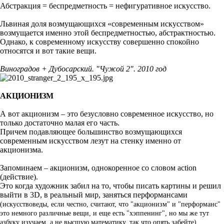
Абстракция = беспредметность = нефигуративное искусство.
Львиная доля возмущающихся «современным искусством»
возмущается именно этой беспредметностью, абстрактностью.
Однако, к современному искусству совершенно спокойно
относятся и вот такие вещи.
Виноградов + Дубосарский. "Чужой 2". 2010 год
АКЦИОНИЗМ
А вот акционизм
–
это безусловно современное искусство, но
только достаточно малая его часть.
Причем подавляющее большинство возмущающихся
современным искусством лезут на стенку именно от
акционизма.
Запоминаем
–
акционизм, однокоренное со словом action
(действие).
Это когда художник забил на то, чтобы писать картины и решил
выйти в 3D, в реальный мир, заняться перформансами
(искусствоведы, если честно, считают, что "акционизм" и "перформанс"
это немного различные вещи, и еще есть "хэппенинг", но мы же тут
азбуку изучаем, а не высшую математику, так что опять забейте).