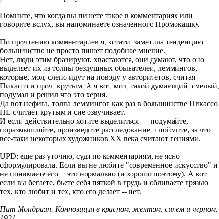
Помните, что когда вы пишете такое в комментариях или
говорите вслух, вы напоминаете означенного Промокашку.
По прочтению комментариев я, кстати, заметила тенденцию —
большинство не просто пишет подобное мнение.
Нет, люди этим бравируют, хвастаются, они думают, что оно
выделяет их из толпы бездушных обывателей, леммингов,
которые, мол, слепо идут на поводу у авторитетов, считая
Пикассо и проч. крутым. А я вот, мол, такой думающий, смелый,
подумал и решил что это херня.
Да вот нефига, толпа леммингов как раз в большинстве Пикассо
НЕ считает крутым и сие озвучивает.
И если действительно хотите выделиться — подумайте,
поразмышляйте, произведите расследование и поймите, за что
все-таки некоторых художников ХХ века считают гениями.
UPD: еще раз уточню, судя по комментариям, не ясно
сформулировала. Если вы не любите "современное искусство" и
не понимаете его -- это нормально (и хорошо поэтому). А вот
если вы бегаете, бьете себя пяткой в грудь и обливаете грязью
тех, кто любит и тех, кто его делает -- нет.
Пит Мондриан. Композиция в красном, желтом, синем и черном.
1921.