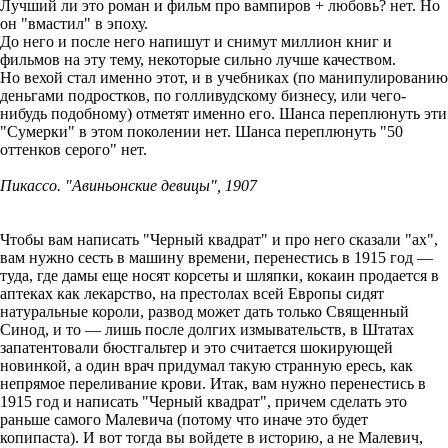
Лучший ли это роман и фильм про вампиров + любовь? нет. Но
он "вмастил" в эпоху.
До него и после него напишут и снимут миллион книг и
фильмов на эту тему, некоторые сильно лучше качеством.
Но вехой стал именно этот, и в учебниках (по манипулированию
деньгами подростков, по голливудскому бизнесу, или чего-
нибудь подобному) отметят именно его. Шанса переплюнуть эти
"Сумерки" в этом поколении нет. Шанса переплюнуть "50
оттенков серого" нет.
Пикассо. "Авиньонские девицы", 1907
Чтобы вам написать "Черный квадрат" и про него сказали "ах",
вам нужно сесть в машину времени, перенестись в 1915 год —
туда, где дамы еще носят корсеты и шляпки, кокаин продается в
аптеках как лекарство, на престолах всей Европы сидят
натуральные короли, развод может дать только Священный
Синод, и то — лишь после долгих измывательств, в Штатах
запатентовали бюстгальтер и это считается шокирующей
новинкой, а один врач придумал такую странную ересь, как
непрямое переливание крови. Итак, вам нужно перенестись в
1915 год и написать "Черный квадрат", причем сделать это
раньше самого Малевича (потому что иначе это будет
копипаста). И вот тогда вы войдете в историю, а не Малевич,