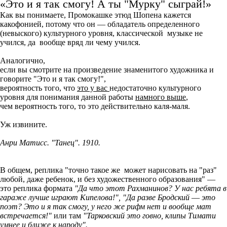
«Это и я так смогу! А ты "Мурку" сыграй!»
Как вы понимаете, Промокашке этюд Шопена кажется
какофонией, потому что он — обладатель определенного
(невыского) культурного уровня, классической музыке не
учился, да вообще вряд ли чему учился.
Аналогично,
если вы смотрите на произведение знаменитого художника и
говорите "Это и я так смогу!",
вероятность того, что
это у вас
недостаточно культурного
уровня для понимания данной работы
намного выше
,
чем вероятность того, то это действительно каля-маля.
Уж извините.
Анри Матисс. "Танец". 1910.
В общем, реплика "точно такое же может нарисовать на "раз"
любой, даже ребенок, и без художественного образования" —
это реплика формата
"Да что этот Рахманинов? У нас ребята в
гараже лучше играют Кипелова!", "Да разве Бродский
—
это
поэт? Это и я так смогу, у него же рифм нет и вообще мат
встречается!"
или там
"Тарковский это говно, клипы Тимати
умнее и ближе к народу".