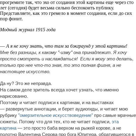
прогремите так, что эхо от создания этой картины еще через сто
лет (сегодня) будет весьма сильно беспокоить публику.
Представляете, как это гремело в момент создания, если до сих
пор фонит.
Модный журнал 1915 года
—
А я не хочу знать, что там за бэкграунд у этой картины!
Мне без разницы, к какому "-изму" она принадлежит.
Я хочу
просто смотреть и наслаждаться! Если я могу это делать,
только про нее что-то зная, то это полная фигня, а не
настоящее искусство.
Да ну? Это же неправда.
На самом деле зритель всегда хочет узнать, что именно
нарисованно.
Поэтому и читает подписи к картинам, и на выставках
— развернутые аннотации, и берет аудиогиды, и читает мою
рубрику
"омерзительное искусствоведение"
про самые мрачные
сюжеты. Потому что для тех, кто не читает подписи,
эта
картина
— это просто баба верхом на рыжей корове, а не
полотно Валентина Серова про бога Юпитера, обратившегося в