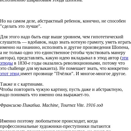
Но на самом деле, абстрактный ребенок, конечно, не способен
"сделать это лучше".
Для этого надо быть еще выше уровнем, чем гипотетический
слушатель — вдобавок, надо знать нотную грамоту, уметь играть
именно на пианино, исполнять и другие произведения Шопена,
а не только одно это единственное (чтобы чувствовать манеру
автора), представлять, какую идею вкладывал в этюд автор (
эти
этюды
в 1830-е годы оказались революционными, потому что
это challenge для музыканта). Не помешает знать, что конкретно
этот этюд
имеет прозвище "Пчёлки". И многое-многое другое.
Также и с картинами.
Чтобы повторить чужую картину, пусть даже и абстрактную,
надо понимать что именно она выражает-то.
Франсиско Пикабиа. Machine, Tournez Vite. 1916 год
Именно поэтому любопытное происходит, когда
профессиональные художники-преступники пытаются