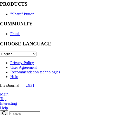
PRODUCTS
"Share" button
COMMUNITY
Frank
CHOOSE LANGUAGE
Privacy Policy
User Agreement
Recommendation technologies
Help
LiveJournal
— v.931
Main
Top
Interesting
Help