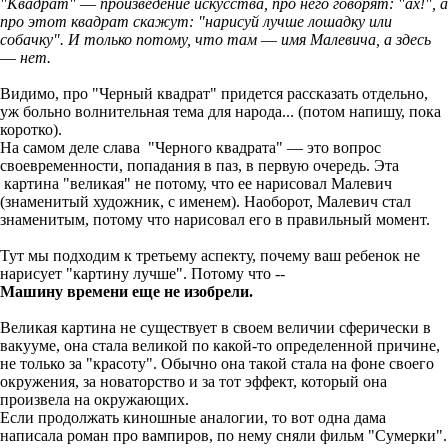
"Квадрат"
—
произведение искусства, про него говорят: "ах!", а
про этот квадрат скажут: "нарисуй лучше лошадку или
собачку". И только потому, что там
—
имя Малевича, а здесь
—
нет.
Видимо, про "Черный квадрат" придется рассказать отдельно,
уж больно волнительная тема для народа... (потом напишу, пока
коротко).
На самом деле слава "Черного квадрата" — это вопрос
своевременности, попадания в паз, в первую очередь. Эта
картина "великая" не потому, что ее нарисовал Малевич
(знаменитый художник, с именем). Наоборот, Малевич стал
знаменитым, потому что нарисовал его в правильный момент.
Тут мы подходим к третьему аспекту, почему ваш ребенок не
нарисует "картину лучше". Потому что --
Машину времени еще не изобрели.
Великая картина не существует в своем величии сферически в
вакууме, она стала великой по какой-то определенной причине,
не только за "красоту". Обычно она такой стала на фоне своего
окружения, за новаторство и за тот эффект, который она
произвела на окружающих.
Если продолжать киношные аналогии, то вот одна дама
написала роман про вампиров, по нему сняли фильм "Сумерки".