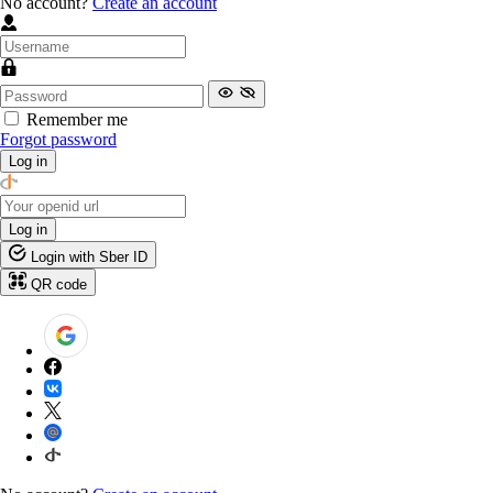
No account?
Create an account
Remember me
Forgot password
Log in
Log in
Login with Sber ID
QR code