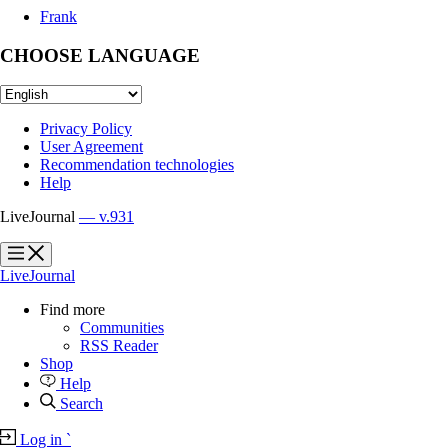
Frank
CHOOSE LANGUAGE
Privacy Policy
User Agreement
Recommendation technologies
Help
LiveJournal
— v.931
?
?
LiveJournal
Find more
Communities
RSS Reader
Shop
Help
Search
Log in
`