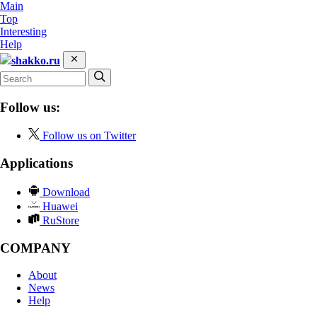
Main
Top
Interesting
Help
shakko.ru
Follow us:
Follow us on Twitter
Applications
Download
Huawei
RuStore
COMPANY
About
News
Help