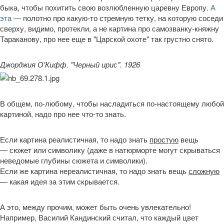
быка, чтобы похитить свою возлюбленную царевну Европу.
А
эта —
полотно про какую-то стремную тетку, на которую соседи
сверху, видимо, протекли, а не картина про самозванку-княжну
Тараканову, про нее еще в "Царской охоте" так грустно снято.
Джорджия О'Кифф. "Черный ирис". 1926
В общем, по-любому, чтобы насладиться по-настоящему любой
картиной, надо про нее что-то знать.
Если картина реалистичная, то надо знать
простую
вещь
— сюжет или символику (даже в натюрморте могут скрываться
неведомые глубины сюжета и символики).
Если же картина нереалистичная, то надо знать вещь
сложную
— какая идея за этим скрывается.
А это, между прочим, может быть очень увлекательно!
Например, Василий Кандинский считал, что каждый цвет