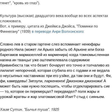
тянет", "кровь из глаз").
Культура (высокая) двадцатого века вообще во всех аспектах
сложновата.
Вот, к примеру, цитата из Джеймса Джойса, "Поминки по
Финнегану" (1939)
в переводе Анри Волхонского
:
Словно лев в старом гартене слез вспоминает ненюфары
родного Нила (может ли Арьюз забыть об Арьюне или богаз
барегамов мармазеллей из марменира) когда томномысленная
нагина ин тванцыг уже оштемпелевала содержимое
бривинбюста так что безигт бочарует его точно и толчаливо из
лилилит непорочной, которая сгубила его с годами и не ведала
о неусыпных наставниках при его уэйке, да там они и будут. Фи,
фи, камердевы! Зипзупи, ларкенюнги! Джизножи джизножи! А
может быть нам нужно поспешить, чтобы отдекларировать сие
—
то, которое он перемерцал? передвидел? поля жары и
урожай жратвы и жар златомаисовой Изит? стыд с сияньем.
Хаим Сутин. "Бычья туша". 1925