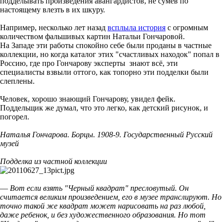
подделывать произведения авангардистов, не сумев по
настоящему влезть в их шкуру.
Например, несколько лет назад
всплыла история
с огромным
количеством фальшивых картин Натальи Гончаровой.
На Западе эти работы спокойно себе были проданы в частные
коллекции, но когда каталог этих "счастливых находок" попал в
Россию, где про Гончарову эксперты знают всё, эти
специалисты взвыли оттого, как топорно эти подделки были
слеплены.
Человек, хорошо знающий Гончарову, увидел фейк.
Поддельщик же думал, что это легко, как детский рисунок, и
погорел.
Наталья Гончарова. Борцы. 1908-9. Государственный Русский
музей
Подделка из частной коллекции
—
Вот если взять "Черный квадрат" пресловутый. Он
считается великим произведением, его в музее транслируют. Но
точно такой же квадрат может нарисовать на раз любой,
даже ребенок, и без художественного образования. Но тот