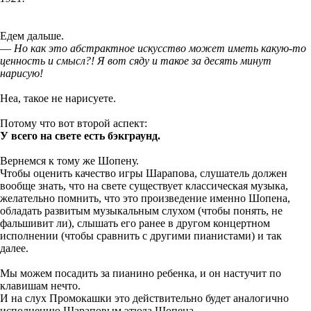
Едем дальше.
—
Но как это абстрактное искусство может иметь какую-то
ценность и смысл?! Я вот сяду и такое за десять минут
нарисую!
Неа, такое не нарисуете.
Потому что вот второй аспект:
У всего на свете есть бэкграунд.
Вернемся к тому же Шопену.
Чтобы оценить качество игры Шарапова, слушатель должен
вообще знать, что на свете существует классическая музыка,
желательно помнить, что это произведение именно Шопена,
обладать развитым музыкальным слухом (чтобы понять, не
фальшивит ли), слышать его ранее в другом концертном
исполнении (чтобы сравнить с другими пианистами) и так
далее.
Мы можем посадить за пианино ребенка, и он настучит по
клавишам нечто.
И на слух Промокашки это действительно будет аналогично
исполнению Шараповым этюда Шопена.