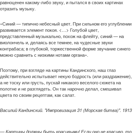
равноценен какому-либо звуку, и пытался в своих картинах
отразить музыку.
«Синий — типично небесный цвет. При сильном его углублении
развивается элемент покоя. <…> Голубой цвет,
представленный музыкально, похож на флейту, синий — на
виолончель и, делаясь все темнее, на чудесные звуки
контрабаса; в глубокой, торжественной форме звучание синего
можно сравнить с низкими нотами органа».
Поэтому, при взгляде на картины Кандинского, наш глаз
действительно испытывает некую бодрость (или раздражение),
а не тоску или грусть, пускай никакого веселого сюжета на
полотне и не разглядеть. Он так нарочно делал, смешивал
цвета по своим рецептам, как салат.
Василий Кандинский. "Импровизация 31 (Морская битва)". 1913
— Картины должны быть красивыми! Если оно не красиво, то