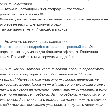
это не искусство!
— Атож! И настоящий кинематограф — это только
романтические комедии!!!
Фильмы ужасов, боевики, и тем паче психологические драмы —
это все не настоящий кинематограф!
Там же милоты нету! И свадьбы в конце!
—
Но это же реально плохо нарисовано!
На этот вопрос я подробно отвечала в прошлый раз.
Это
нарочно, так задумано для большего эффекта. Концепция
такая. Почитайте, там интересно и подробно.
—
Мне, как обывателю, честно говоря, вообще параллельно,
что это за концепция, что собой знаменует "Черный
квадрат" Малевича, для меня это
—
просто нелепица, не
искусство точно. Сюда же
—
и Пикассо, и Кандинский и иже с
ними, я искренне не понимаю, почему это
—
искусство, а если
все то же нарисует ребенок, да что ребенок, я нарисую, это
уже мазня. А по мне, так и там и там мазня, только в случае
с ребенком это вызывает умиление, а в случае с человеком,