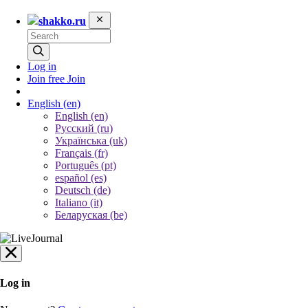
shakko.ru
Log in
Join free
Join
English
(en)
English (en)
Русский (ru)
Українська (uk)
Français (fr)
Português (pt)
español (es)
Deutsch (de)
Italiano (it)
Беларуская (be)
Log in