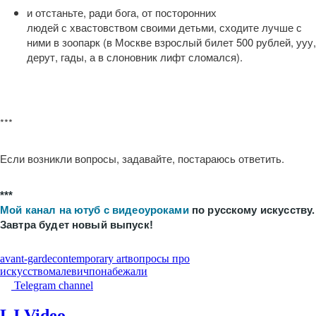
и отстаньте, ради бога, от посторонних
людей с хвастовством своими детьми, сходите лучше с
ними в зоопарк (в Москве взрослый билет 500 рублей, ууу,
дерут, гады, а в слоновник лифт сломался).
***
Если возникли вопросы, задавайте, постараюсь ответить.
***
Мой канал на ютуб с видеоуроками
по русскому искусству.
Завтра будет новый выпуск!
avant-garde
contemporary art
вопросы про
искусство
малевич
понабежали
Telegram channel
LJ Video