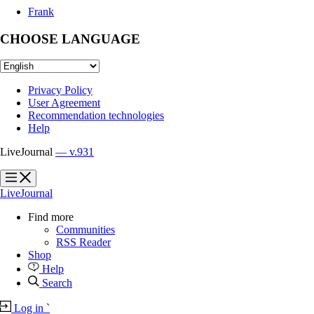
Frank
CHOOSE LANGUAGE
Privacy Policy
User Agreement
Recommendation technologies
Help
LiveJournal
— v.931
?
?
LiveJournal
Find more
Communities
RSS Reader
Shop
Help
Search
Log in
`