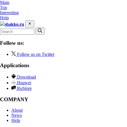
Main
Top
Interesting
Help
shakko.ru
Follow us:
Follow us on Twitter
Applications
Download
Huawei
RuStore
COMPANY
About
News
Help