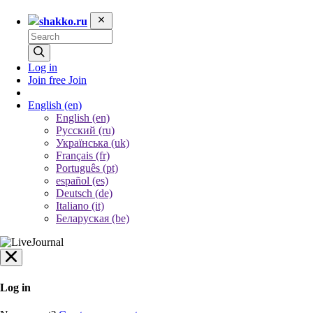
shakko.ru
Log in
Join free
Join
English
(en)
English (en)
Русский (ru)
Українська (uk)
Français (fr)
Português (pt)
español (es)
Deutsch (de)
Italiano (it)
Беларуская (be)
Log in