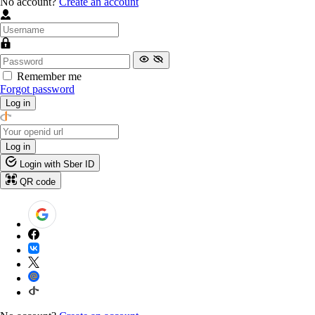
No account?
Create an account
Remember me
Forgot password
Log in
Log in
Login with Sber ID
QR code