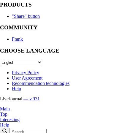
PRODUCTS
"Share" button
COMMUNITY
Frank
CHOOSE LANGUAGE
Privacy Policy
User Agreement
Recommendation technologies
Help
LiveJournal
— v.931
Main
Top
Interesting
Help