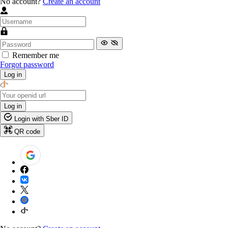
No account?
Create an account
Remember me
Forgot password
Log in
Log in
Login with Sber ID
QR code