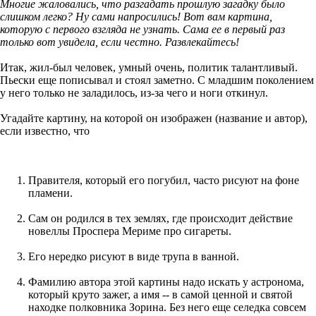
Многие жаловались, что разгадать прошлую загадку было
слишком легко? Ну сами напросились! Вот вам картина,
которую с первого взгляда не узнать. Сама ее в первый раз
только вот увидела, если честно. Развлекайтесь!
Итак, жил-был человек, умный очень, политик талантливый.
Пьески еще пописывал и стоял заметно. С младшим поколением
у него только не заладилось, из-за чего и ноги откинул.
Угадайте картину, на которой он изображен (название и автор),
если известно, что
Правителя, который его погубил, часто рисуют на фоне
пламени.
Сам он родился в тех землях, где происходит действие
новеллы Проспера Мериме про сигареты.
Его нередко рисуют в виде трупа в ванной.
Фамилию автора этой картины надо искать у астронома,
который круто зажег, а имя -- в самой ценной и святой
находке полковника Зорина. Без него еще селедка совсем