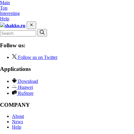
Main
Top
Interesting
Help
shakko.ru
Follow us:
Follow us on Twitter
Applications
Download
Huawei
RuStore
COMPANY
About
News
Help