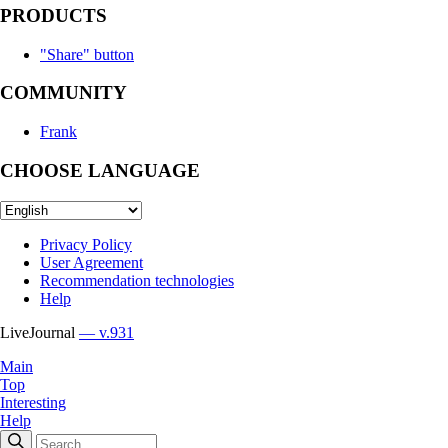
PRODUCTS
"Share" button
COMMUNITY
Frank
CHOOSE LANGUAGE
Privacy Policy
User Agreement
Recommendation technologies
Help
LiveJournal
— v.931
Main
Top
Interesting
Help