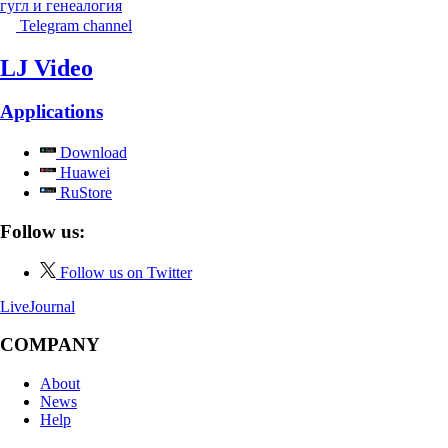
гугл и генеалогия
Telegram channel
LJ Video
Applications
Download
Huawei
RuStore
Follow us:
Follow us on Twitter
LiveJournal
COMPANY
About
News
Help