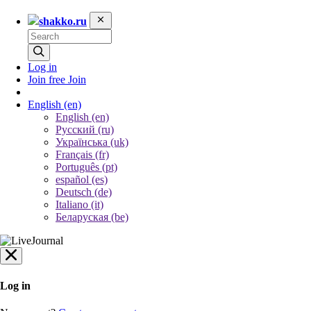
shakko.ru
Log in
Join free
Join
English
(en)
English (en)
Русский (ru)
Українська (uk)
Français (fr)
Português (pt)
español (es)
Deutsch (de)
Italiano (it)
Беларуская (be)
Log in