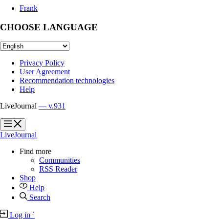
Frank
CHOOSE LANGUAGE
Privacy Policy
User Agreement
Recommendation technologies
Help
LiveJournal
— v.931
?
?
LiveJournal
Find more
Communities
RSS Reader
Shop
Help
Search
Log in
`