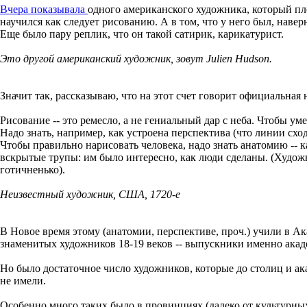
Вчера показывала
одного американского художника, который пло
научился как следует рисованию. А в том, что у него был, наверн
Еще было пару реплик, что он такой сатирик, карикатурист.
Это другой американский художник, зовут Julien Hudson.
Значит так, рассказываю, что на этот счет говорит официальная
Рисование -- это ремесло, а не гениальный дар с неба. Чтобы ум
Надо знать, например, как устроена перспектива (что линии сходя
Чтобы правильно нарисовать человека, надо знать анатомию -- 
вскрытые трупы: им было интересно, как люди сделаны. (Художн
готичненько).
Неизвестный художник, США, 1720-е
В Новое время этому (анатомии, перспективе, проч.) учили в А
знаменитых художников 18-19 веков -- выпускники именно акад
Но было достаточное число художников, которые до столиц и ак
не имели.
Особенно много таких было в провинциях (далеко от культурных