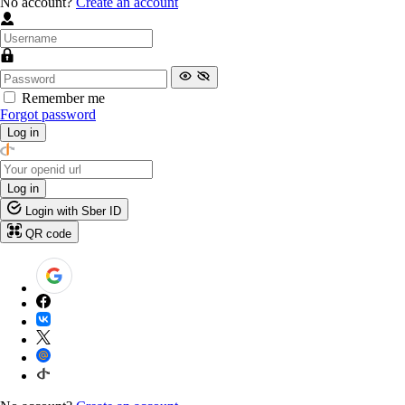
No account?
Create an account
Remember me
Forgot password
Log in
Log in
Login with Sber ID
QR code