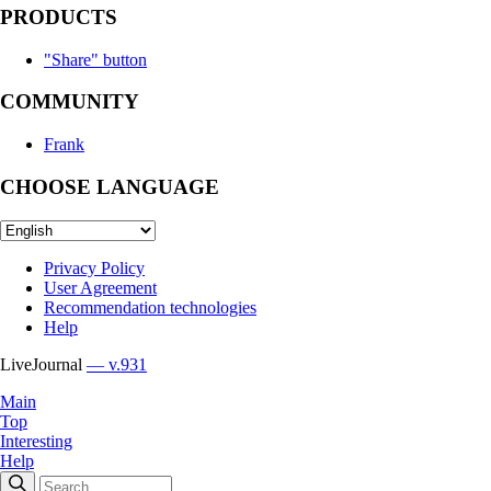
PRODUCTS
"Share" button
COMMUNITY
Frank
CHOOSE LANGUAGE
Privacy Policy
User Agreement
Recommendation technologies
Help
LiveJournal
— v.931
Main
Top
Interesting
Help