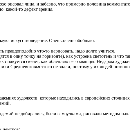
хо рисовал лица, и забавно, что примерно половина комментаторо
о, какой-то дефект зрения.
 наука искусствоведение. Очень-очень обобщаю.
еть правдоподобно что-то нарисовать, надо долго учиться.
тся в одну точку на горизонте), как устроена светотень и что та
как стыкуется скелет, как облепляют его мышцы. Недаром худож
ики Средневековья этого не знали, поэтому у их людей позвоно
кадемиях художеств, которые находились в европейских столицах
емий.
адемий не добирались, были самоучками, рисовали методом тыка 
 центров).