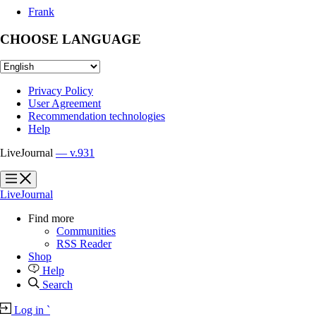
Frank
CHOOSE LANGUAGE
Privacy Policy
User Agreement
Recommendation technologies
Help
LiveJournal
— v.931
?
?
LiveJournal
Find more
Communities
RSS Reader
Shop
Help
Search
Log in
`