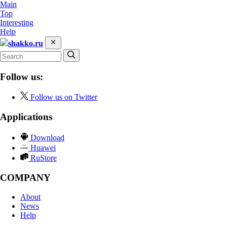
Main
Top
Interesting
Help
shakko.ru
Follow us:
Follow us on Twitter
Applications
Download
Huawei
RuStore
COMPANY
About
News
Help