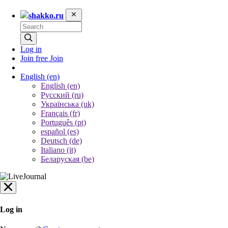
shakko.ru
Log in
Join free
Join
English
(en)
English (en)
Русский (ru)
Українська (uk)
Français (fr)
Português (pt)
español (es)
Deutsch (de)
Italiano (it)
Беларуская (be)
Log in