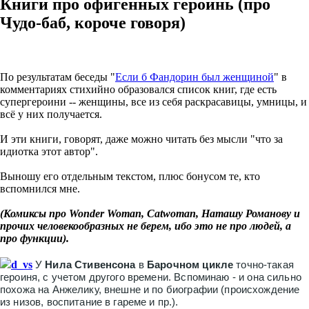
Книги про офигенных героинь (про
Чудо-баб, короче говоря)
По результатам беседы "
Если б Фандорин был женщиной
" в
комментариях стихийно образовался список книг, где есть
супергероини -- женщины, все из себя раскрасавицы, умницы, и
всё у них получается.
И эти книги, говорят, даже можно читать без мысли "что за
идиотка этот автор".
Выношу его отдельным текстом, плюс бонусом те, кто
вспомнился мне.
(Комиксы про Wonder Woman, Catwoman, Наташу Романову и
прочих человекообразных не берем, ибо это не про людей, а
про функции).
d_vs
У
Нила Стивенсона
в
Барочном цикле
точно-такая
героиня, с учетом другого времени.
Вспоминаю - и она сильно
похожа на Анжелику, внешне и по биографии (происхождение
из низов, воспитание в гареме и пр.).