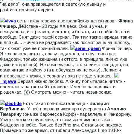
"на дело", она превращается в светскую львицу и
разбивательницу сердец.
vivva
есть такая героиня австралийских детективов -
Фрина
Фишер.
Действие - 20 годы XX века. Она и умна, и
сексуальна, и стреляет, и летает, и богата, и на войне была и
вообще. Снят даже такой сериал. Так там такие наряды, такие
шляпки!.... Ничего не раздражает: как посмотришь на шляпку,
так сюжет уже не принципиален.
aerie_queen
Фрина Фишер.
Я как начала читать, сразу подумала, что ну точно как
Фандорин, только женщина (и оттого, в принципе, лично мне
даже интересней). Не сомневаюсь, что клеймят нещадно, но
сама читаю и кайфую (а в обсуждения не хожу). Легкие и
интересные книжки, к сериалу пока не подступалась.
_mjawa
Сериал нежно люблю. А книгу попыталась читать -
сломалась на третьей странице. Именно на шляпках и
рюшечках. )))) Смотреть можно - читать невыносимо.
cleofide
Есть такая поп-писательница -
Валерия
Вербинина.
У неё прорва книжек про суперагента
Амалию
Тамарину
(она же баронесса Корф) - параллель к Фандорину.
У меня чёткое ощущение, что замысел именно таков:
Фандорин в юбке. Только без Японии. Остальное похоже.
Примерно то же время, от гибели Александра II до 1910-х