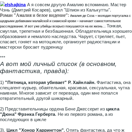
elshajkina
А я совсем другую Амалию вспоминаю. Мастер
Чэнь (Дмитрий Косарев), цикл "Шпион из Калькутты".
Роман "Амалия и белое видение":
Амалия де Соза – молодая португалка с
щедрыми добавками малайской и сиамской крови – начинает самостоятельное
Тонкая,
расследование. И вот уже убийцы всерьез покушаются на ее жизнь…
смуглая, трепетная и безбашенная. Обладательница хорошего
образования и немалого наследства. Чарует, стреляет, пьет,
спасает, гоняет на мотоцикле, организует радиостанции и
мастерски бросает пудреницу
***
А вот мой личный список (в основном,
фантастика, правда):
1)
"Пятница, которая убивает" Р. Хайнлайн.
Фантастика, она
спецагент-курьер, обаятельная, красивая, сексуальная, чутка
наивная. Многое зависит от перевода, один мне попался
отвратительный, другой шикарный.
2) Представительницы ордена Бене Джессерит из
цикла
"Дюна" Фрэнка Герберта
. Не из первого романа, а из
последующих в цикле
3).
Цикл "Хонор Харрингтон".
Опять фантастика, да что ж