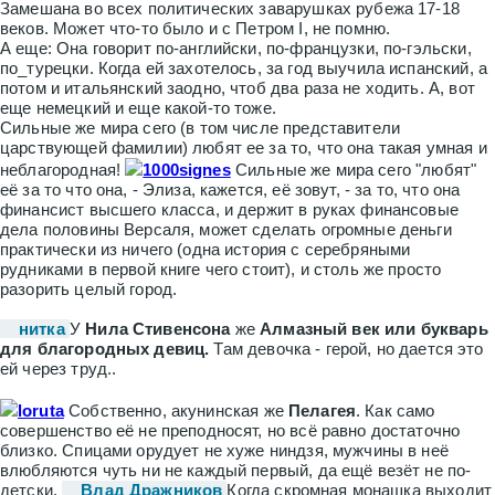
Замешана во всех политических заварушках рубежа 17-18
веков. Может что-то было и с Петром I, не помню.
А еще: Она говорит по-английски, по-французки, по-гэльски,
по_турецки. Когда ей захотелось, за год выучила испанский, а
потом и итальянский заодно, чтоб два раза не ходить. А, вот
еще немецкий и еще какой-то тоже.
Сильные же мира сего (в том числе представители
царствующей фамилии) любят ее за то, что она такая умная и
неблагородная!
1000signes
Сильные же мира сего "любят"
её за то что она, - Элиза, кажется, её зовут, - за то, что она
финансист высшего класса, и держит в руках финансовые
дела половины Версаля, может сделать огромные деньги
практически из ничего (одна история с серебряными
рудниками в первой книге чего стоит), и столь же просто
разорить целый город.
нитка
У
Нила Стивенсона
же
Алмазный век или букварь
для благородных девиц.
Т
ам девочка - герой, но дается это
ей через труд..
loruta
Собственно, акунинская же
Пелагея
.
Как само
совершенство её не преподносят, но всё равно достаточно
близко. Спицами орудует не хуже ниндзя, мужчины в неё
влюбляются чуть ни не каждый первый, да ещё везёт не по-
детски.
Влад Дражников
Когда скромная монашка выходит