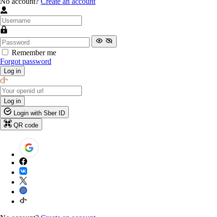
No account?
Create an account
Remember me
Forgot password
Log in
Log in
Login with Sber ID
QR code