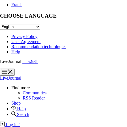
Frank
CHOOSE LANGUAGE
Privacy Policy
User Agreement
Recommendation technologies
Help
LiveJournal
— v.931
?
?
LiveJournal
Find more
Communities
RSS Reader
Shop
Help
Search
Log in
`