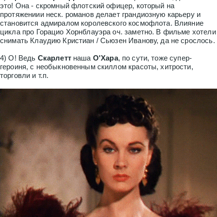
это! Она - скромный флотский офицер, который на
протяжениии неск. романов делает грандиозную карьеру и
становится адмиралом королевского космофлота. Влияние
цикла про Горацио Хорнблауэра оч. заметно. В фильме хотели
снимать Клаудию Кристиан / Сьюзен Иванову, да не срослось.
4) О! Ведь
Скарлетт
наша
О'Хара
, по сути, тоже супер-
героиня, с необыкновенным скиллом красоты, хитрости,
торговли и т.п.