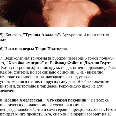
5). Конечно,
"Туманы Авалона".
Артуровский цикл глазами
дам.
6) Цикл
про ведьм Терри Пратчетта.
7) Великолепная трилогия (в русском переводе 5 томов почему-
то)
"Хозяйка империи"
от
Раймонд Фэйст и Дженни Вуртс
.
Вот тут героиня офигенно крута, но достаточно правдоподобна.
Как бы фэнтези, но все слизано с Японии. Она - внезапно
становится главой клана, находящегося под угрозой
уничтожения из-за мести других самураев. Необыкновенные
интриги, хитроумие и так далее. Рекомендую даже не для
девочек.
8)
Иоанна Хмелевская. "Что сказал покойник".
Из всех ее
иронических романов самый смешной и самый
неправдоподобный, что и сама героиня прекрасно сознает. И это
придает книге прелесть. Ага, она как Фандорин говорит на 13