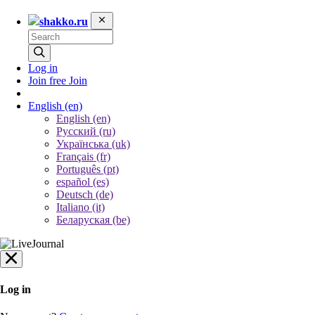
shakko.ru
Log in
Join free
Join
English
(en)
English (en)
Русский (ru)
Українська (uk)
Français (fr)
Português (pt)
español (es)
Deutsch (de)
Italiano (it)
Беларуская (be)
Log in