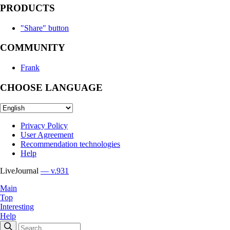
PRODUCTS
"Share" button
COMMUNITY
Frank
CHOOSE LANGUAGE
Privacy Policy
User Agreement
Recommendation technologies
Help
LiveJournal
— v.931
Main
Top
Interesting
Help