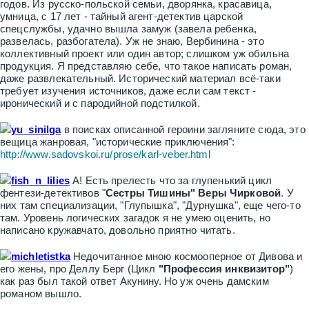
годов. Из русско-польской семьи, дворянка, красавица,
умница, с 17 лет - тайный агент-детектив царской
спецслужбы, удачно вышла замуж (завела ребенка,
развелась, разбогатела). Уж не знаю, Вербинина - это
коллективный проект или один автор; слишком уж обильна
продукция. Я представляю себе, что такое написать роман,
даже развлекательный. Исторический материал всё-таки
требует изучения источников, даже если сам текст -
иронический и с пародийной подстилкой.
yu_sinilga
в поисках описанной героини загляните сюда, это
вещица жанровая, "исторические приключения":
http://www.sadovskoi.ru/prose/karl-vebe
r.html
fish_n_lilies
А! Есть прелесть что за глупенький цикл
фентези-детективов "
Сестры Тишины" Веры Чирковой
. У
них там специализации, "Глупышка", "Дурнушка", еще чего-то
там.
Уровень логических загадок я не умею оценить, но
написано кружавчато, довольно приятно читать.
michletistka
Недочитанное мною космооперное от Дивова и
его жены, про Деллу Берг (Цикл
"Профессия инквизитор"
)
как раз был такой ответ Акунину. Но уж очень дамским
романом вышло.