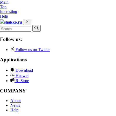
Main
Top
Interesting
Help
shakko.ru
Follow us:
Follow us on Twitter
Applications
Download
Huawei
RuStore
COMPANY
About
News
Help