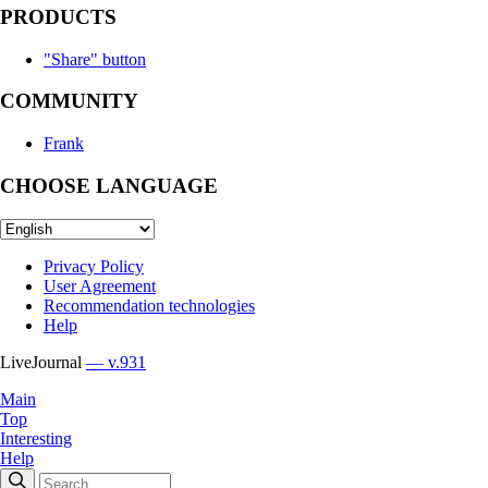
PRODUCTS
"Share" button
COMMUNITY
Frank
CHOOSE LANGUAGE
Privacy Policy
User Agreement
Recommendation technologies
Help
LiveJournal
— v.931
Main
Top
Interesting
Help