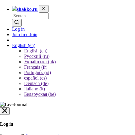
shakko.ru
Log in
Join free
Join
English
(en)
English (en)
Русский (ru)
Українська (uk)
Français (fr)
Português (pt)
español (es)
Deutsch (de)
Italiano (it)
Беларуская (be)
Log in