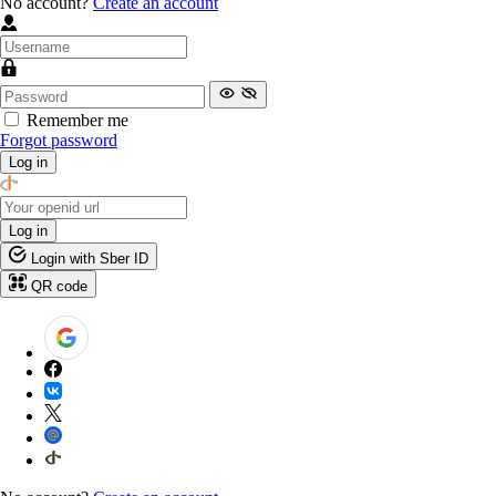
No account?
Create an account
Remember me
Forgot password
Log in
Log in
Login with Sber ID
QR code