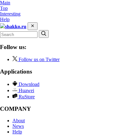
Main
Top
Interesting
Help
shakko.ru
Follow us:
Follow us on Twitter
Applications
Download
Huawei
RuStore
COMPANY
About
News
Help