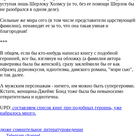
уступая лишь Шерлоку Холмсу (и то, без ее помощи Шерлок бы
не разобрался в одном деле).
Сильные же мира сего (в том числе представители царствующей
фамилии), ненавидят ее за то, что она такая умная и
благородная!
***
В общем, если бы кто-нибудь написал книгу с подобной
героиней, все бы, взглянув на обложку (а фамилия автора
наверняка была бы женской), сразу заклеймили бы ее как
образец дурновкусия, идиотизма, дамского романа, "мэри сью",
и так далее.
А мужским персонажам - ничего, им можно быть супергероями.
Кстати, женщина-Джеймс Бонд тоже была бы невыносимо
отвратительна и идиотична.
UPD:
составляем список книг про подобных героинь, уже
набралось много.
дюже сомнительное литературоведение
Telegram channel