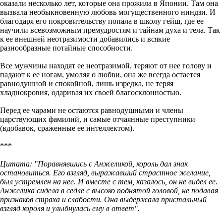
оказали несколько лет, которые она прожила в Японии. Там она
вызвала необыкновенную любовь могущественного ниндзи. И
благодаря его покровительству попала в школу гейш, где ее
научили всевозможным премудростям и тайнам духа и тела. Так
к ее внешней неотразимости добавились и всякие
разнообразные потайные способности.
Все мужчины находят ее неотразимой, теряют от нее голову и
падают к ее ногам, умоляя о любви, она же всегда остается
равнодушной и спокойной, лишь изредка, не теряя
хладнокровия, одаривая их своей благосклонностью.
Перед ее чарами не остаются равнодушными и члены
царствующих фамилий, и самые отчаянные преступники
(вдобавок, сраженные ее интеллектом).
***
Цитата: "Поравнявшись с Анжеликой, король дал знак
остановиться. Его взгляд, выражавший страстное желание,
был устремлен на нее. И вместе с тем, казалось, он не видел ее.
Анжелика сидела в седле с высоко поднятой головой, не подавая
признаков страха и слабости. Она выдержала пристальный
взгляд короля и улыбнулась ему в ответ".