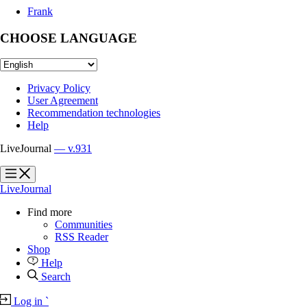
Frank
CHOOSE LANGUAGE
Privacy Policy
User Agreement
Recommendation technologies
Help
LiveJournal
— v.931
?
?
LiveJournal
Find more
Communities
RSS Reader
Shop
Help
Search
Log in
`