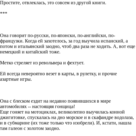
Простите, отвлеклась, это совсем из другой книги.
***
Она говорит по-русски, по-японски, по-английски, по-
французки. Когда ей захотелось, за год выучила испанский, а
потом и итальянский заодно, чтоб два раза не ходить. А, вот еще
немецкий и китайский тоже.
Метко стреляет из револьвера и фехтует.
Ей всегда невероятно везет в карты, в рулетку, и прочие
азартные игры.
Она с блеском ездит на недавно появившихся в мире
автомобилях -- настоящяя гонщица!
Еще гоняет на мотоциклах, великолепно выучилась конной
джигитовке, спускалась на дно морское и в скафандре водолаза,
и в субмарине (их тоже только что изобрели). И, кстати, нашла
там галеон с золотом заодно.