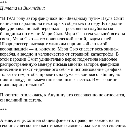
***
Цитата из Википедии:
"В 1973 году автор фанфиков по «Звёздному пути» Паула Смит
написала пародию на некоторых собратьев по перу. В пародии
фигурировал новый персонаж — роскошная голубоглазая
блондинка по имени Мэри Сью. Мэри Сью сексуальней всех на
свете, Мэри Сью — технологический гений, рядом с ней
Шварценеггер выглядит хлипким парнишкой с плохой
координацией — и, конечно, Мэри Сью спасает весь экипаж
корабля, а заодно и человечество от страшной катастрофы. В
этой пародии Смит удивительно верно подметила наиболее
распространённую манеру письма многих авторов фанфиков:
внесение в текст «идеального себя» и использование фанфика
только затем, чтобы проявить на бумаге свои высочайшие, но
никем покуда не замеченные личные качества. Имя героини
стало нарицательным".
Простите, отвлеклась, к Акунину это совершенно не относится,
он великий писатель.
***
А еще, а еще, хотя на общем фоне это, право, не важно, наша
героиня с легкостью распутывает самые сложные преступления,