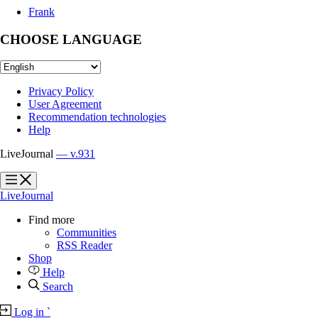
Frank
CHOOSE LANGUAGE
Privacy Policy
User Agreement
Recommendation technologies
Help
LiveJournal
— v.931
?
?
LiveJournal
Find more
Communities
RSS Reader
Shop
Help
Search
Log in
`