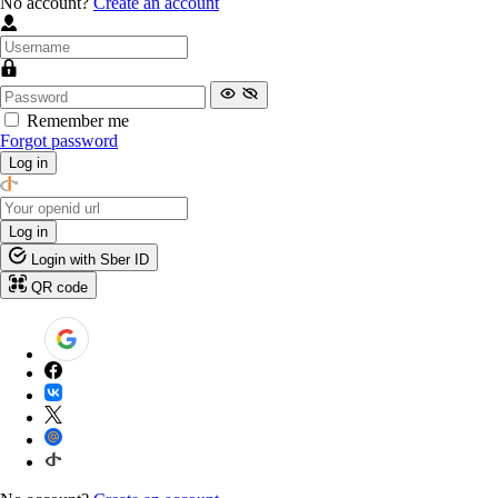
No account?
Create an account
Remember me
Forgot password
Log in
Log in
Login with Sber ID
QR code