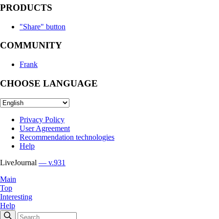
PRODUCTS
"Share" button
COMMUNITY
Frank
CHOOSE LANGUAGE
Privacy Policy
User Agreement
Recommendation technologies
Help
LiveJournal
— v.931
Main
Top
Interesting
Help