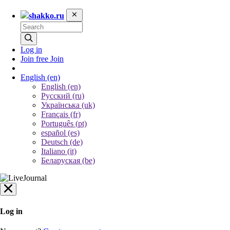
shakko.ru
Log in
Join free
Join
English
(en)
English (en)
Русский (ru)
Українська (uk)
Français (fr)
Português (pt)
español (es)
Deutsch (de)
Italiano (it)
Беларуская (be)
Log in