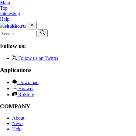
Main
Top
Interesting
Help
shakko.ru
Follow us:
Follow us on Twitter
Applications
Download
Huawei
RuStore
COMPANY
About
News
Help