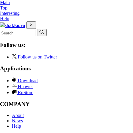
Main
Top
Interesting
Help
shakko.ru
Follow us:
Follow us on Twitter
Applications
Download
Huawei
RuStore
COMPANY
About
News
Help