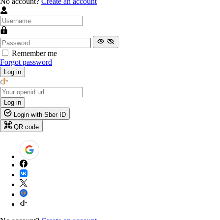
No account?
Create an account
Remember me
Forgot password
Log in
Log in
Login with Sber ID
QR code