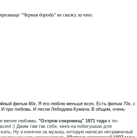
прозвище "Черная борода" не скажу за что.
йный фильм 80х. Я его люблю меньше всех. Есть фильм 70х, с
 И про любовь. И песни Лебедева-Кумача. В общем, очень
 не менее любимы.
"Остров сокровищ" 1971 года
я по-
сен! :) Джим там так себе, юнга на побегушках для
кать. Ну и конечно за музыку, которую написал несравненый