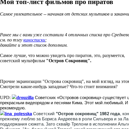
Мой топ-лист фильмов про пиратов
Самое увлекательное -- начиная от детских мультиков и закан
Ранее мы с вами уже составили 4 отличных списка про Средневе
см. по тэгу
киносписки
;
давайте и этот список дополним.
Самое лучше, что можно увидеть про пиратов, это, разумеется,
советский мультфильм
"Остров Сокровищ".
Прочие экранизации "Острова сокровищ", на мой взгляд, на это
Смотрели какие-нибудь западные? Что-то стоит внимания?
UPD:
drouzilla
Советских «Островов сокровищ» существует ц
прекрасным видеорядом и песнями Кима. Этот мой любимый.
И
рекомендую.
lina_polesska
Советский
"Остров сокровищ" 1982 года
, к
прежнему люблю за Бориса Андреева в роли Сильвера и за Лай
поддержания сюжета. Зато сквайр Трелони в исполнении Альги