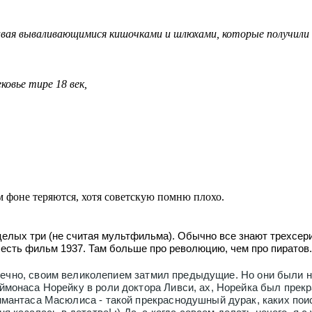
чивая вываливающимися кишочками и шлюхами, которые получили 
ковье тире 18 век,
м фоне теряются, хотя советскую помню плохо.
елых три (не считая мультфильма). Обычно все знают трехсери
 есть фильм 1937. Там больше про революцию, чем про пиратов.
онечно, своим великолепием затмил предыдущие. Но они были
монаса Норейку в роли доктора Ливси, ах, Норейка был прекра
мантаса Масюлиса - такой прекраснодушный дурак, каких поис