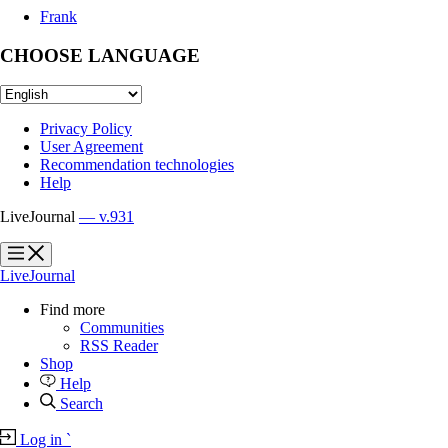
Frank
CHOOSE LANGUAGE
Privacy Policy
User Agreement
Recommendation technologies
Help
LiveJournal
— v.931
?
?
LiveJournal
Find more
Communities
RSS Reader
Shop
Help
Search
Log in
`