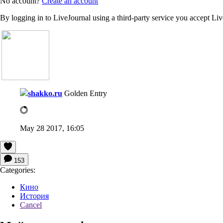
No account?
Create an account
By logging in to LiveJournal using a third-party service you accept Li
shakko.ru
Golden Entry
May 28 2017, 16:05
153
Categories:
Кино
История
Cancel