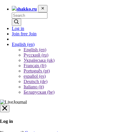
shakko.ru
Log in
Join free
Join
English
(en)
English (en)
Русский (ru)
Українська (uk)
Français (fr)
Português (pt)
español (es)
Deutsch (de)
Italiano (it)
Беларуская (be)
Log in