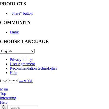
PRODUCTS
"Share" button
COMMUNITY
Frank
CHOOSE LANGUAGE
Privacy Policy
User Agreement
Recommendation technologies
Help
LiveJournal
— v.931
Main
Top
Interesting
Help