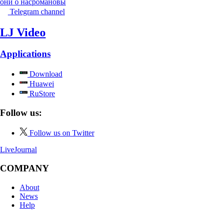
они о нас
романовы
Telegram channel
LJ Video
Applications
Download
Huawei
RuStore
Follow us:
Follow us on Twitter
LiveJournal
COMPANY
About
News
Help