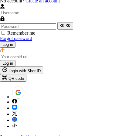
No account?
Create an account
Remember me
Forgot password
Log in
Log in
Login with Sber ID
QR code