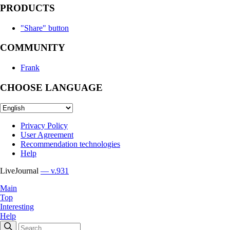
PRODUCTS
"Share" button
COMMUNITY
Frank
CHOOSE LANGUAGE
Privacy Policy
User Agreement
Recommendation technologies
Help
LiveJournal
— v.931
Main
Top
Interesting
Help