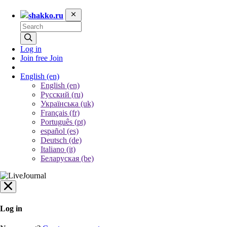
shakko.ru
Log in
Join free
Join
English
(en)
English (en)
Русский (ru)
Українська (uk)
Français (fr)
Português (pt)
español (es)
Deutsch (de)
Italiano (it)
Беларуская (be)
Log in