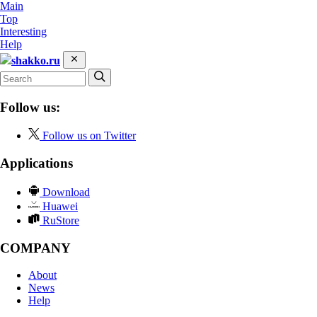
Main
Top
Interesting
Help
shakko.ru
Follow us:
Follow us on Twitter
Applications
Download
Huawei
RuStore
COMPANY
About
News
Help