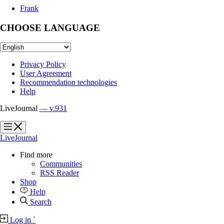
Frank
CHOOSE LANGUAGE
Privacy Policy
User Agreement
Recommendation technologies
Help
LiveJournal
— v.931
?
?
LiveJournal
Find more
Communities
RSS Reader
Shop
Help
Search
Log in
`