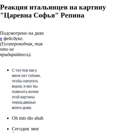
Реакция итальянцев на картину
"Царевна Софья" Репина
Подсмотрено на днях
в
фейсбуке.
(Гуглпереводчик, так
что не
придирайтесь).
С тех пор как у
меня нет собаки,
чтобы напугать
воров, я мог бы
повесить копию
этой картины
перед дверью
моего дома.
Oh mio dio ahah
Сегодня мне