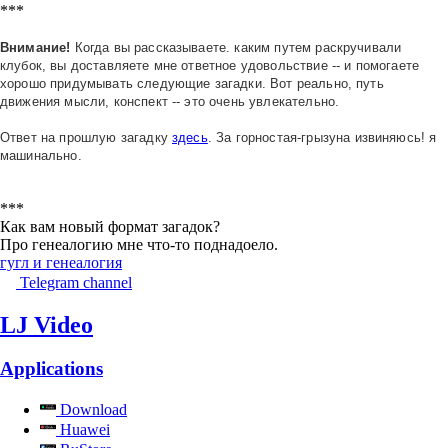
***
Внимание!
Когда вы рассказываете. каким путем раскручивали
клубок, вы доставляете мне ответное удовольствие -- и помогаете
хорошо придумывать следующие загадки. Вот реально, путь
движения мысли, конспект -- это очень увлекательно.
Ответ на прошлую загадку
здесь
. За горностая-грызуна извиняюсь! я
машинально.
***
Как вам новый формат загадок?
Про генеалогию мне что-то поднадоело.
гугл и генеалогия
Telegram channel
LJ Video
Applications
Download
Huawei