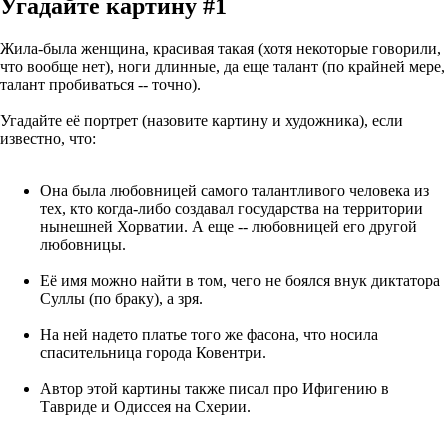
Угадайте картину #1
Жила-была женщина, красивая такая (хотя некоторые говорили,
что вообще нет), ноги длинные, да еще талант (по крайней мере,
талант пробиваться -- точно).
Угадайте её портрет (назовите картину и художника), если
известно, что:
Она была любовницей самого талантливого человека из
тех, кто когда-либо создавал государства на территории
нынешней Хорватии. А еще -- любовницей его другой
любовницы.
Её имя можно найти в том, чего не боялся внук диктатора
Суллы (по браку), а зря.
На ней надето платье того же фасона, что носила
спасительница города Ковентри.
Автор этой картины также писал про Ифигению в
Тавриде и Одиссея на Схерии.