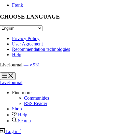
Frank
CHOOSE LANGUAGE
Privacy Policy
User Agreement
Recommendation technologies
Help
LiveJournal
— v.931
?
?
LiveJournal
Find more
Communities
RSS Reader
Shop
Help
Search
Log in
`