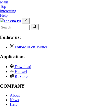
Main
Top
Interesting
Help
shakko.ru
Follow us:
Follow us on Twitter
Applications
Download
Huawei
RuStore
COMPANY
About
News
Help