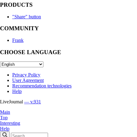
PRODUCTS
"Share" button
COMMUNITY
Frank
CHOOSE LANGUAGE
Privacy Policy
User Agreement
Recommendation technologies
Help
LiveJournal
— v.931
Main
Top
Interesting
Help