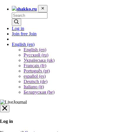
shakko.ru
Log in
Join free
Join
English
(en)
English (en)
Русский (ru)
Українська (uk)
Français (fr)
Português (pt)
español (es)
Deutsch (de)
Italiano (it)
Беларуская (be)
Log in