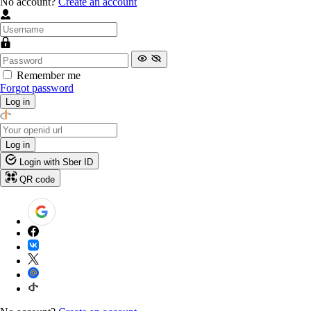
No account?
Create an account
Remember me
Forgot password
Log in
Log in
Login with Sber ID
QR code