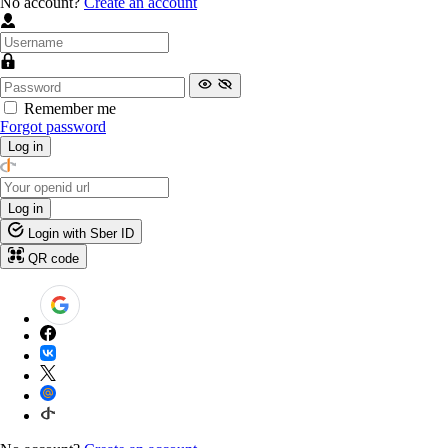
No account?
Create an account
Remember me
Forgot password
Log in
Log in
Login with Sber ID
QR code