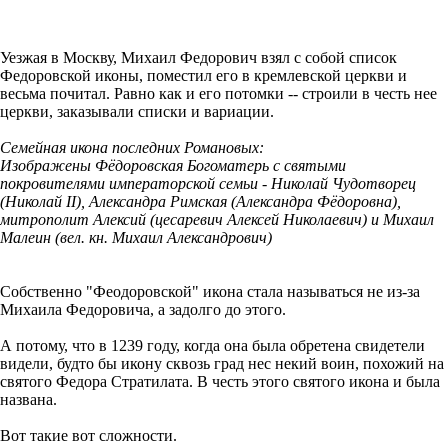
Уезжая в Москву, Михаил Федорович взял с собой список
Федоровской иконы, поместил его в кремлевской церкви и
весьма почитал. Равно как и его потомки -- строили в честь нее
церкви, заказывали списки и вариации.
Семейная икона последних Романовых:
Изображены Фёдоровская Богоматерь с святыми
покровителями императорской семьи - Николай Чудотворец
(Николай II), Александра Римская (Александра Фёдоровна),
митрополит Алексий (цесаревич Алексей Николаевич) и Михаил
Малеин (вел. кн. Михаил Александрович)
Собственно "Феодоровской" икона стала называться не из-за
Михаила Федоровича, а задолго до этого.
А потому, что в 1239 году, когда она была обретена свидетели
видели, будто бы икону сквозь град нес некий воин, похожий на
святого Федора Стратилата. В честь этого святого икона и была
названа.
Вот такие вот сложности.