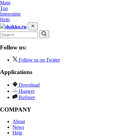
Main
Top
Interesting
Help
shakko.ru
Follow us:
Follow us on Twitter
Applications
Download
Huawei
RuStore
COMPANY
About
News
Help