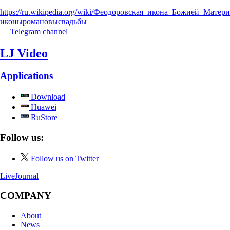
https://ru.wikipedia.org/wiki/Феодоровская_икона_Божией_Матери
иконы
романовы
свадьбы
Telegram channel
LJ Video
Applications
Download
Huawei
RuStore
Follow us:
Follow us on Twitter
LiveJournal
COMPANY
About
News