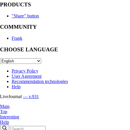
PRODUCTS
"Share" button
COMMUNITY
Frank
CHOOSE LANGUAGE
Privacy Policy
User Agreement
Recommendation technologies
Help
LiveJournal
— v.931
Main
Top
Interesting
Help