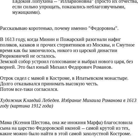
Евдокия Лопухина -- "Илларионовна" (просто их отчества,
если сильно упрощать, показались неблагозвучными,
мужицкими).
Рассказываю коротенько, почему именно "Федоровны".
В 1613 году, когда Минин и Пожарский разогнали нафиг
поляков, казаков и прочих стервятников из Москвы, и Смутное
время как бы закончилось, никого из царской династии
Рюриковичей не осталось.
Земской собор устроил голосование и выбрал нового царя, без
корней. Это был юный Михаил Федорович Романов.
Отрок сидел с мамой в Костроме, в Ипатьевском монастыре.
Долго отказывался принимать высокую честь.
Потом все-таки согласился.
Художник Клавдий Лебедев. Избрание Михаила Романова в 1613
году (картина 1912 года)
Мама (Ксения Шестова, она же инокиня Марфа) благословила
сына на царство Федоровской иконой -- самой крутой из тех,
какие можно было найти в этой самой захолустной Костроме.