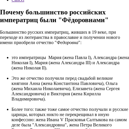
Почему большинство российских
императриц были "Фёдоровнами"
Большинство русских императриц, живших в 19 веке, при
переходе из лютеранства в православие и получении нового
имени приобрели отчество "
Федоровна
":
это императрицы Мария (жена Павла I), Александра (жена
Николая I), Мария (жена Александра III) и Александра
(жена Николая II).
Это же отчество получили перед свадьбой великие
княгини Анна (жена Константина Павловича), Ольга
(жена Михаила Николаевича), Елизавета (жена Сергея
Александровича) и Виктория (жена Кирилла
Владимировича).
Более того: также тоже самое отчество получали и русские
царицы, которых никто не перекрещивал в иную
конфессию: жена Ивана V Прасковья Салтыкова на самом
деле была "Александровна", жена Петра Великого