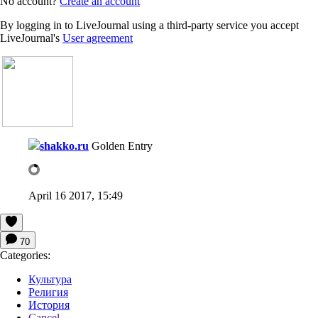
No account?
Create an account
By logging in to LiveJournal using a third-party service you accept
LiveJournal's
User agreement
shakko.ru
Golden Entry
April 16 2017, 15:49
70
Categories:
Культура
Религия
История
Cancel