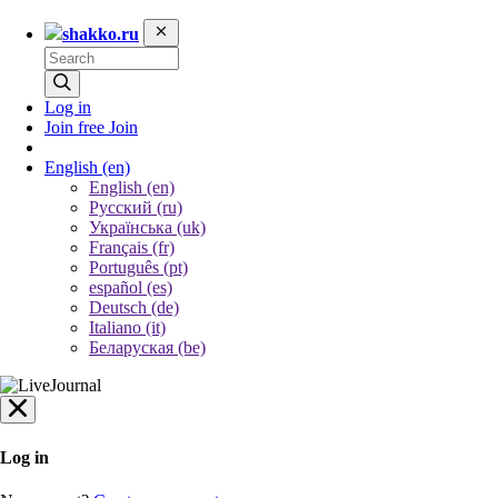
shakko.ru
Log in
Join free
Join
English
(en)
English (en)
Русский (ru)
Українська (uk)
Français (fr)
Português (pt)
español (es)
Deutsch (de)
Italiano (it)
Беларуская (be)
Log in