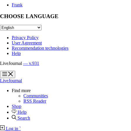
Frank
CHOOSE LANGUAGE
Privacy Policy
User Agreement
Recommendation technologies
Help
LiveJournal
— v.931
?
?
LiveJournal
Find more
Communities
RSS Reader
Shop
Help
Search
Log in
`