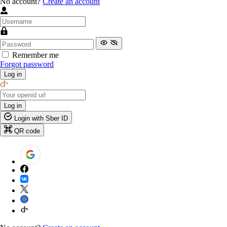
No account?
Create an account
Remember me
Forgot password
Log in
Log in
Login with Sber ID
QR code