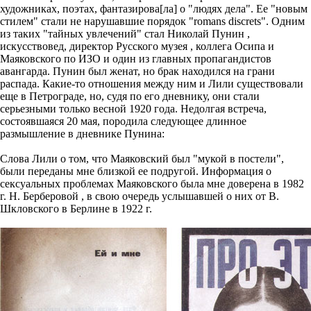
художниках, поэтах, фантазирова[ла] о "людях дела". Ее "новым
стилем" стали не нарушавшие порядок "romans discrets". Одним
из таких "тайных увлечений" стал Николай Пунин ,
искусствовед, директор Русского музея , коллега Осипа и
Маяковского по ИЗО и один из главных пропагандистов
авангарда. Пунин был женат, но брак находился на грани
распада. Какие-то отношения между ним и Лили существовали
еще в Петрограде, но, судя по его дневнику, они стали
серьезными только весной 1920 года. Недолгая встреча,
состоявшаяся 20 мая, породила следующее длинное
размышление в дневнике Пунина:
Слова Лили о том, что Маяковский был "мукой в постели",
были переданы мне близкой ее подругой. Информация о
сексуальных проблемах Маяковского была мне доверена в 1982
г. Н. Берберовой , в свою очередь услышавшей о них от В.
Шкловского в Берлине в 1922 г.