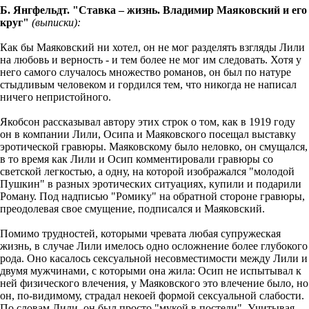
Б. Янгфельдт. "Ставка – жизнь. Владимир Маяковский и его
круг"
(выписки):
Как бы Маяковский ни хотел, он не мог разделять взгляды Лили
на любовь и верность - и тем более не мог им следовать. Хотя у
него самого случалось множество романов, он был по натуре
стыдливым человеком и гордился тем, что никогда не написал
ничего непристойного.
Якобсон рассказывал автору этих строк о том, как в 1919 году
он в компании Лили, Осипа и Маяковского посещал выставку
эротической гравюры. Маяковскому было неловко, он смущался,
в то время как Лили и Осип комментировали гравюры со
светской легкостью, а одну, на которой изображался "молодой
Пушкин" в разных эротических ситуациях, купили и подарили
Роману. Под надписью "Ромику" на обратной стороне гравюры,
преодолевая свое смущение, подписался и Маяковский.
Помимо трудностей, которыми чревата любая супружеская
жизнь, в случае Лили имелось одно осложнение более глубокого
рода. Оно касалось сексуальной несовместимости между Лили и
двумя мужчинами, с которыми она жила: Осип не испытывал к
ней физического влечения, у Маяковского это влечение было, но
он, по-видимому, страдал некоей формой сексуальной слабости.
По словам Лили, он был просто "мукой в постели". Учитывая