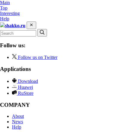
Main
Top
Interesting
Help
shakko.ru
Follow us:
Follow us on Twitter
Applications
Download
Huawei
RuStore
COMPANY
About
News
Help