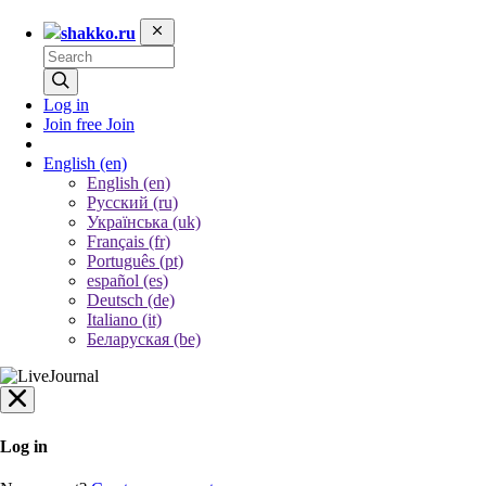
shakko.ru
Log in
Join free
Join
English
(en)
English (en)
Русский (ru)
Українська (uk)
Français (fr)
Português (pt)
español (es)
Deutsch (de)
Italiano (it)
Беларуская (be)
Log in