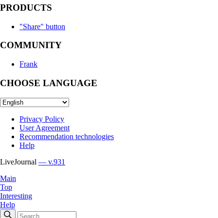
PRODUCTS
"Share" button
COMMUNITY
Frank
CHOOSE LANGUAGE
Privacy Policy
User Agreement
Recommendation technologies
Help
LiveJournal
— v.931
Main
Top
Interesting
Help