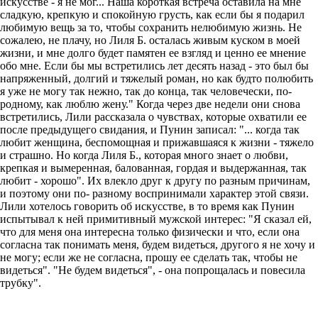
искусстве - я не мог... Наша короткая встреча оставила на мне
сладкую, крепкую и спокойную грусть, как если бы я подарил
любимую вещь за то, чтобы сохранить нелюбимую жизнь. Не
сожалею, не плачу, но Лиля Б. осталась живым куском в моей
жизни, и мне долго будет памятен ее взгляд и ценно ее мнение
обо мне. Если бы мы встретились лет десять назад - это был бы
напряженный, долгий и тяжелый роман, но как будто полюбить
я уже не могу так нежно, так до конца, так человечески, по-
родному, как люблю жену." Когда через две недели они снова
встретились, Лили рассказала о чувствах, которые охватили ее
после предыдущего свидания, и Пунин записал: "... когда так
любит женщина, беспомощная и прижавшаяся к жизни - тяжело
и страшно. Но когда Лиля Б., которая много знает о любви,
крепкая и вымеренная, балованная, гордая и выдержанная, так
любит - хорошо". Их влекло друг к другу по разным причинам,
и поэтому они по- разному воспринимали характер этой связи.
Лили хотелось говорить об искусстве, в то время как Пунин
испытывал к ней примитивный мужской интерес: "Я сказал ей,
что для меня она интересна только физически и что, если она
согласна так понимать меня, будем видеться, другого я не хочу и
не могу; если же не согласна, прошу ее сделать так, чтобы не
видеться". "Не будем видеться", - она попрощалась и повесила
трубку".