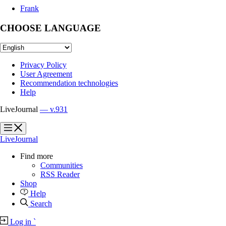
Frank
CHOOSE LANGUAGE
Privacy Policy
User Agreement
Recommendation technologies
Help
LiveJournal
— v.931
?
?
LiveJournal
Find more
Communities
RSS Reader
Shop
Help
Search
Log in
`