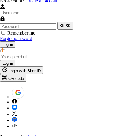
No account?
Create an account
Remember me
Forgot password
Log in
Log in
Login with Sber ID
QR code