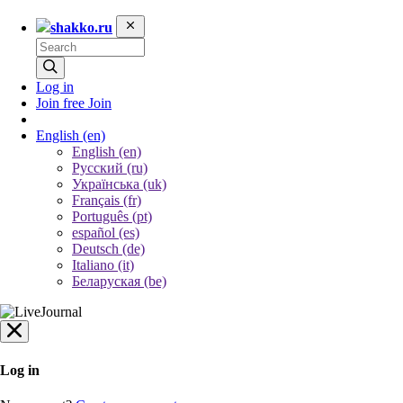
shakko.ru
Log in
Join free
Join
English
(en)
English (en)
Русский (ru)
Українська (uk)
Français (fr)
Português (pt)
español (es)
Deutsch (de)
Italiano (it)
Беларуская (be)
Log in