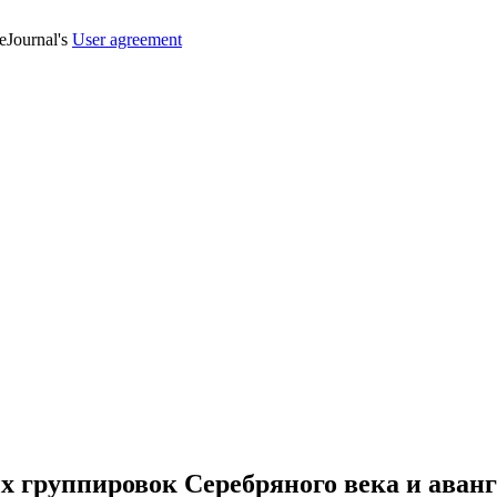
veJournal's
User agreement
х группировок Серебряного века и аван