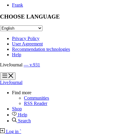
Frank
CHOOSE LANGUAGE
Privacy Policy
User Agreement
Recommendation technologies
Help
LiveJournal
— v.931
?
?
LiveJournal
Find more
Communities
RSS Reader
Shop
Help
Search
Log in
`