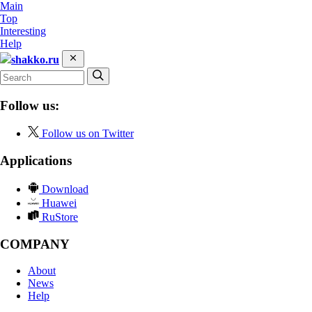
Main
Top
Interesting
Help
shakko.ru
Follow us:
Follow us on Twitter
Applications
Download
Huawei
RuStore
COMPANY
About
News
Help