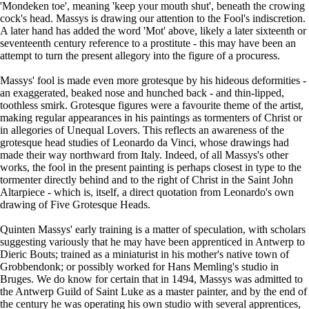
'Mondeken toe', meaning 'keep your mouth shut', beneath the crowing
cock's head. Massys is drawing our attention to the Fool's indiscretion.
A later hand has added the word 'Mot' above, likely a later sixteenth or
seventeenth century reference to a prostitute - this may have been an
attempt to turn the present allegory into the figure of a procuress.
Massys' fool is made even more grotesque by his hideous deformities -
an exaggerated, beaked nose and hunched back - and thin-lipped,
toothless smirk. Grotesque figures were a favourite theme of the artist,
making regular appearances in his paintings as tormenters of Christ or
in allegories of Unequal Lovers. This reflects an awareness of the
grotesque head studies of Leonardo da Vinci, whose drawings had
made their way northward from Italy. Indeed, of all Massys's other
works, the fool in the present painting is perhaps closest in type to the
tormenter directly behind and to the right of Christ in the Saint John
Altarpiece - which is, itself, a direct quotation from Leonardo's own
drawing of Five Grotesque Heads.
Quinten Massys' early training is a matter of speculation, with scholars
suggesting variously that he may have been apprenticed in Antwerp to
Dieric Bouts; trained as a miniaturist in his mother's native town of
Grobbendonk; or possibly worked for Hans Memling's studio in
Bruges. We do know for certain that in 1494, Massys was admitted to
the Antwerp Guild of Saint Luke as a master painter, and by the end of
the century he was operating his own studio with several apprentices,