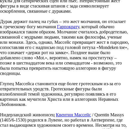
куклы для сатирических сцен или пьес. Непристойный жест
фигуры в виде стаскивая штанов с зада символизирует
оскорбления, связанные с дураками.
Дурак держит палец на губах – это жест молчания, он отсылает
к греческому богу молчания
Гарпократу
, который обычно
изображался таким образом. Молчание считалось добродетелью,
связанной с мудрыми людьми, такими как философы, ученые
или монахи. Здесь, однако, Массейс превращает жест в пародию,
сопоставляя его с надписью под головой петуха «Mondeken toe»,
что означает «держи рот на замке». Позднее выше было
добавлено слово «Mot.», вероятно, намек на проститутку –
позже в шестнадцатом века или семнадцатом - возможно, это
была попытка превратить настоящую аллегорию в фигуру
сводницы.
Глупец Массейса становится еще более гротескным из-за его
отвратительных уродств. Гротескные фигуры были
излюбленной темой художника, регулярно появляясь в его
картинах как мучители Христа или в аллегориях Неравных
Любовников.
Нидерландский живописец
Квентин Массейс
/ Quentin Massys
(1465/6-1530) родился в Лувене, но работал в Антверпене, где
стал выдающимся художником своего времени. Несмотря на то,