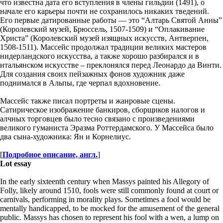
что известна дата его вступления в члены гильдии (1491), о
начале его карьеры почти не сохранилось никаких тведений.
Его первые датированные работы — это “Алтарь Святой Анны”
(Королевский музей, Брюссель, 1507-1509) и “Оплакивание
Христа” (Королевский музей изящных искусств, Антверпен,
1508-1511). Массейс продолжал традиции великих мастеров
нидерландского искусства, а также хорошо разбирался и в
итальянском искусстве – преклонялся перед Леонардо да Винти.
Для создания своих пейзажных фонов художник даже
поднимался в Альпы, где черпал вдохновение.
Массейс также писал портреты и жанровые сцены.
Сатирическое изображение банкиров, сборщиков налогов и
алчных торговцев было тесно связано с произведениями
великого гуманиста Эразма Роттердамского. У Массейса было
два сына-художника: Ян и Корнелиус.
[
Подробное описание, англ.
]
Lot essay
In the early sixteenth century when Massys painted his Allegory of
Folly, likely around 1510, fools were still commonly found at court or
carnivals, performing in morality plays. Sometimes a fool would be
mentally handicapped, to be mocked for the amusement of the general
public. Massys has chosen to represent his fool with a wen, a lump on