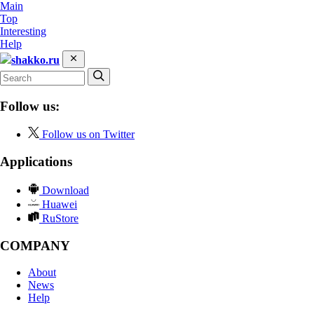
Main
Top
Interesting
Help
shakko.ru
Follow us:
Follow us on Twitter
Applications
Download
Huawei
RuStore
COMPANY
About
News
Help