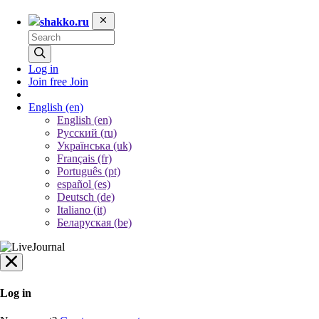
shakko.ru
Log in
Join free
Join
English
(en)
English (en)
Русский (ru)
Українська (uk)
Français (fr)
Português (pt)
español (es)
Deutsch (de)
Italiano (it)
Беларуская (be)
Log in