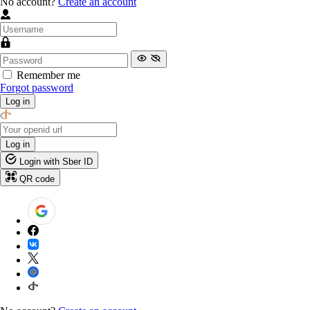
No account?
Create an account
Remember me
Forgot password
Log in
Log in
Login with Sber ID
QR code