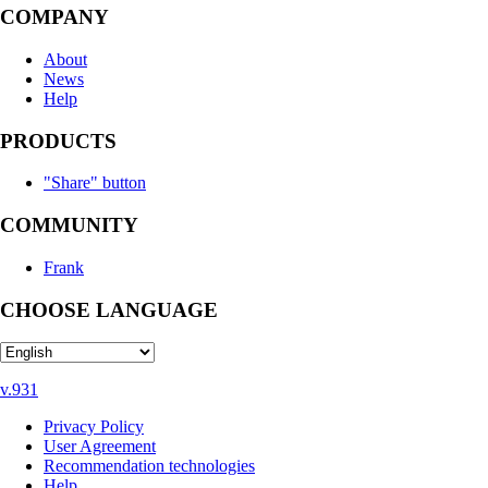
COMPANY
About
News
Help
PRODUCTS
"Share" button
COMMUNITY
Frank
CHOOSE LANGUAGE
v.931
Privacy Policy
User Agreement
Recommendation technologies
Help