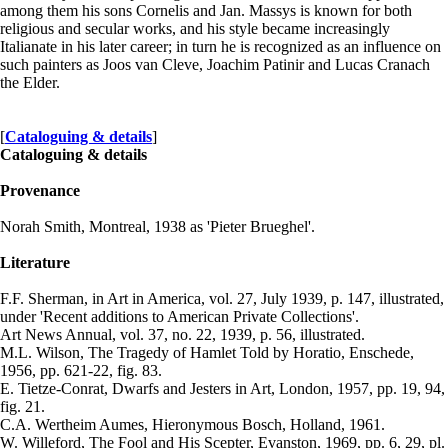
among them his sons Cornelis and Jan. Massys is known for both
religious and secular works, and his style became increasingly
Italianate in his later career; in turn he is recognized as an influence on
such painters as Joos van Cleve, Joachim Patinir and Lucas Cranach
the Elder.
[
Cataloguing & details
]
Cataloguing & details
Provenance
Norah Smith, Montreal, 1938 as 'Pieter Brueghel'.
Literature
F.F. Sherman, in Art in America, vol. 27, July 1939, p. 147, illustrated,
under 'Recent additions to American Private Collections'.
Art News Annual, vol. 37, no. 22, 1939, p. 56, illustrated.
M.L. Wilson, The Tragedy of Hamlet Told by Horatio, Enschede,
1956, pp. 621-22, fig. 83.
E. Tietze-Conrat, Dwarfs and Jesters in Art, London, 1957, pp. 19, 94,
fig. 21.
C.A. Wertheim Aumes, Hieronymous Bosch, Holland, 1961.
W. Willeford, The Fool and His Scepter, Evanston, 1969, pp. 6, 29, pl.