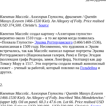
Квентин Массейс. Аллегория Глупости, фрагмент / Quentin
Massys (Leuven 1466-1530 Kiel). An Allegory of Folly. Price realised
USD 374,500. Christie's.
Source
Квентин Массейс создал картину «Аллегория глупости»
вероятно около 1510 года – в то же время когда появилась
«Похвала Глупости»
Эразма Роттердамского
(1466/1469-1536),
написанная в 1509 году. Несомненно, что художник и Эразм
встречались, так как Массейс написал парные портреты Эразма
Роттердамского (Национальная галерея, Рим) и Петра Эгидия
(коллекция графа Реднора, замок Лонгфорд, Уилтшир) как дар
Томасу Мору в 1517. Эти портреты создали новый живописный
сюжет – ученый за работой, который повлиял на
Гольбейна
и
других.
2.
Квентин Массейс. Аллегория Глупости / Quentin Massys (Leuven
1466-1530 Kiel). An Allegory of Folly. Inscribed 'Mot./Mondeken/toe.'
(upper left). Oil on panel. 60.3 x 47.6 cm. Lot 66. Price realised USD