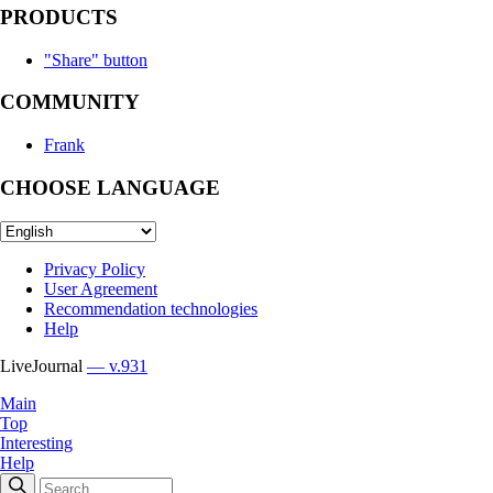
PRODUCTS
"Share" button
COMMUNITY
Frank
CHOOSE LANGUAGE
Privacy Policy
User Agreement
Recommendation technologies
Help
LiveJournal
— v.931
Main
Top
Interesting
Help