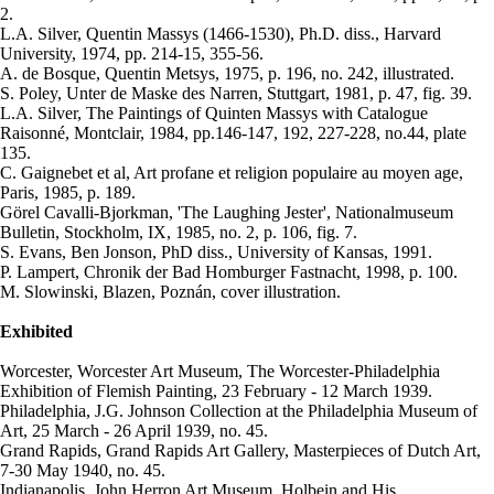
2.
L.A. Silver, Quentin Massys (1466-1530), Ph.D. diss., Harvard
University, 1974, pp. 214-15, 355-56.
A. de Bosque, Quentin Metsys, 1975, p. 196, no. 242, illustrated.
S. Poley, Unter de Maske des Narren, Stuttgart, 1981, p. 47, fig. 39.
L.A. Silver, The Paintings of Quinten Massys with Catalogue
Raisonné, Montclair, 1984, pp.146-147, 192, 227-228, no.44, plate
135.
C. Gaignebet et al, Art profane et religion populaire au moyen age,
Paris, 1985, p. 189.
Görel Cavalli-Bjorkman, 'The Laughing Jester', Nationalmuseum
Bulletin, Stockholm, IX, 1985, no. 2, p. 106, fig. 7.
S. Evans, Ben Jonson, PhD diss., University of Kansas, 1991.
P. Lampert, Chronik der Bad Homburger Fastnacht, 1998, p. 100.
M. Slowinski, Blazen, Poznán, cover illustration.
Exhibited
Worcester, Worcester Art Museum, The Worcester-Philadelphia
Exhibition of Flemish Painting, 23 February - 12 March 1939.
Philadelphia, J.G. Johnson Collection at the Philadelphia Museum of
Art, 25 March - 26 April 1939, no. 45.
Grand Rapids, Grand Rapids Art Gallery, Masterpieces of Dutch Art,
7-30 May 1940, no. 45.
Indianapolis, John Herron Art Museum, Holbein and His