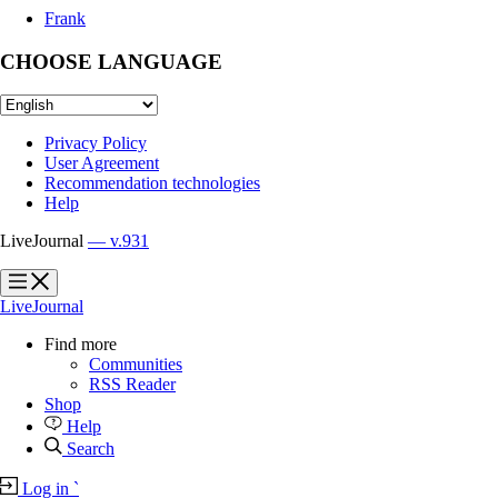
Frank
CHOOSE LANGUAGE
Privacy Policy
User Agreement
Recommendation technologies
Help
LiveJournal
— v.931
?
?
LiveJournal
Find more
Communities
RSS Reader
Shop
Help
Search
Log in
`