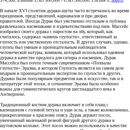
374,500. Estimate USD 300,000 - USD 500,000. Christie's.
Source
В начале XVI столетия дураки-шуты часто встречались во время
праздников, представлений, карнавалов и при дворах
правителей. Иногда Дурак был умственно отсталым и публика
развлекалась насмешками и издевательствами над ним. Массейс
изобразил своего дурака с наростом на лбу, который, как
считалось, содержал «камень глупости», ответственный за
глупость или умственную отсталость. В других случаях, однако,
глупец был умным и проницательным наблюдателем
человеческой натуры, комиком, который использовал одеяния
дурака в качестве предлога для сатиры и насмешек. Дурак
Массейса был почти точным современником «Похвалы
глупости» Эразма, в котором Глупость является на самом деле
мудрым и проницательным экспертом по глупости в других.
Дураки были популярным предметом как в искусстве, так и в
литературе этой эпохи, и сочинение Эразма была особенно
важна для гуманистических кругов шестнадцатого века в
Антверпене.
Традиционный костюм дурака включает в себя плащ с
капюшоном с головой петуха и уши осла, а также колокольчики,
прикрепленные к красному поясу. Дурак держит посох,
увенчанный маленькой резной фигурой другого дурака в
шутовском колпаке. Этот посох можно использовать в качестве