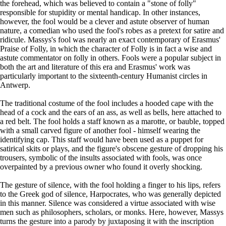
the forehead, which was believed to contain a "stone of folly"
responsible for stupidity or mental handicap. In other instances,
however, the fool would be a clever and astute observer of human
nature, a comedian who used the fool's robes as a pretext for satire and
ridicule. Massys's fool was nearly an exact contemporary of Erasmus'
Praise of Folly, in which the character of Folly is in fact a wise and
astute commentator on folly in others. Fools were a popular subject in
both the art and literature of this era and Erasmus' work was
particularly important to the sixteenth-century Humanist circles in
Antwerp.
The traditional costume of the fool includes a hooded cape with the
head of a cock and the ears of an ass, as well as bells, here attached to
a red belt. The fool holds a staff known as a marotte, or bauble, topped
with a small carved figure of another fool - himself wearing the
identifying cap. This staff would have been used as a puppet for
satirical skits or plays, and the figure's obscene gesture of dropping his
trousers, symbolic of the insults associated with fools, was once
overpainted by a previous owner who found it overly shocking.
The gesture of silence, with the fool holding a finger to his lips, refers
to the Greek god of silence, Harpocrates, who was generally depicted
in this manner. Silence was considered a virtue associated with wise
men such as philosophers, scholars, or monks. Here, however, Massys
turns the gesture into a parody by juxtaposing it with the inscription