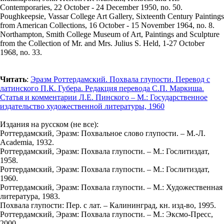
Contemporaries, 22 October - 24 December 1950, no. 50.
Poughkeepsie, Vassar College Art Gallery, Sixteenth Century Paintings
from American Collections, 16 October - 15 November 1964, no. 8.
Northampton, Smith College Museum of Art, Paintings and Sculpture
from the Collection of Mr. and Mrs. Julius S. Held, 1-27 October
1968, no. 33.
Читать
:
Эразм Роттердамский. Похвала глупости. Перевод с
латинского П.К. Губера. Редакция перевода С.П. Маркиша.
Статья и комментарии Л.Е. Пинского – М.: Государственное
издательство художественной литературы, 1960
Издания на русском (не все):
Роттердамский, Эразм: Похвальное слово глупости. – М.-Л.
Academia, 1932.
Роттердамский, Эразм: Похвала глупости. – М.: Гослитиздат,
1958.
Роттердамский, Эразм: Похвала глупости. – М.: Гослитиздат,
1960.
Роттердамский, Эразм: Похвала глупости. – М.: Художественная
литература, 1983.
Похвала глупости: Пер. с лат. – Калининград, кн. изд-во, 1995.
Роттердамский, Эразм: Похвала глупости. – М.: Эксмо-Пресс,
2000.